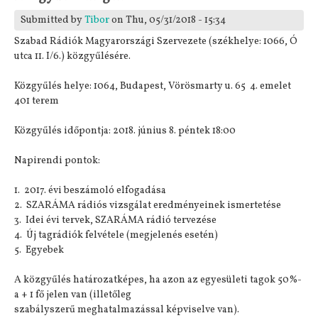
Submitted by
Tibor
on Thu, 05/31/2018 - 15:34
Szabad Rádiók Magyarországi Szervezete (székhelye: 1066, Ó
utca 11. I/6.) közgyűlésére.
Közgyűlés helye: 1064, Budapest, Vörösmarty u. 65 4. emelet
401 terem
Közgyűlés időpontja: 2018. június 8. péntek 18:00
Napirendi pontok:
1. 2017. évi beszámoló elfogadása
2. SZARÁMA rádiós vizsgálat eredményeinek ismertetése
3. Idei évi tervek, SZARÁMA rádió tervezése
4. Új tagrádiók felvétele (megjelenés esetén)
5. Egyebek
A közgyűlés határozatképes, ha azon az egyesületi tagok 50%-
a + 1 fő jelen van (illetőleg
szabályszerű meghatalmazással képviselve van).