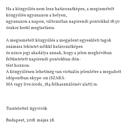
Ha a közgyűlés nem lesz határozatképes, a megismételt
közgyűlés ugyanazon a helyen,
ugyanazon a napon, változatlan napirendi pontokkal 18:30
órakor kerül megtartásra.
A megismételt közgyűlés a megjelent egyesületi tagok
számára tekintet nélkül határozatképes
és nincs jogi akadálya annak, hogy a jelen meghívóban
feltüntetett napirendi pontokban dön-
tést hozzon.
A közgyűlésen lehetőség van virtuális jelenlétre a megadott
időpontban skype-on (SZARÁ-
MA vagy live:iroda_184 felhasználónév alatt) is.
Tisztelettel: ügyvivők
Budapest, 2018. május 28.