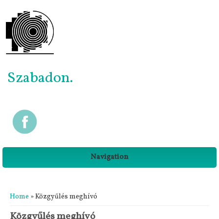
Szabadon.
Navigation
You are here
Home
» Közgyűlés meghívó
Közgyűlés meghívó