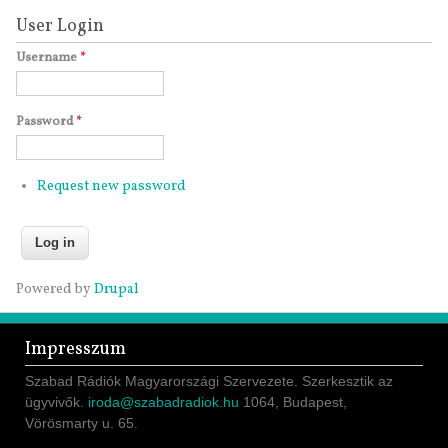
User Login
Username
*
Password
*
Request new password
Powered by
Drupal
Impresszum
Szabad Rádiók Magyarországi Szervezete. Szerkesztik az
ügyvivők.
iroda@szabadradiok.hu
1064, Budapest,
Vörösmarty u. 65.