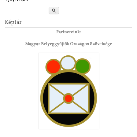
17651 reads
Search form
Search
Képtár
Partnereink:
Magyar Bélyeggyűjtők Országos Szövetsége