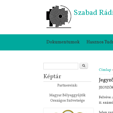
Szabad Rád
Dokumentumok
Hasznos Tud
Keresés űrlap
Jelenle
Keresés
Címlap
»
Képtár
Jegyző
Partnereink:
JEGYZŐ
Magyar Bélyeggyűjtők
Felvéve:
Országos Szövetsége
11. számú
Jelen va