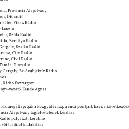
ona, Provincia Alapítvány
bor, Diórádió
r Péter, Fiksz Rádió
y László
éter, Szóla Rádió
ttila, Berettyó Rádió
Gergely, Szajkó Rádió
rcisz, City Rádió
erenc, Civil Rádió
Tamás, Diórádió
 Gergely, Ex-Szubjektív Rádió
ános
a, Rádió Esztergom
önyv-vezető: Kende Ágnes
évők megállapítják a közgyűlés napirendi pontjait. Ezek a következőek
vincia Alapítvány tagfelvételének kérdése
 Rádió pályázati kérelme
ivői testület kialakítása