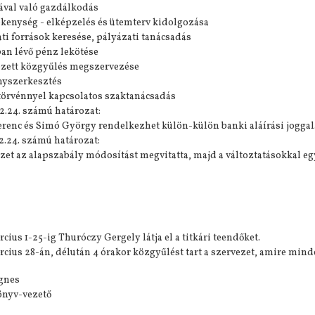
dával való gazdálkodás
ékenység - elképzelés és ütemterv kidolgozása
ati források keresése, pályázati tanácsadás
ban lévő pénz lekötése
ezett közgyűlés megszervezése
nyszerkesztés
törvénnyel kapcsolatos szaktanácsadás
2.24. számú határozat:
Ferenc és Simó György rendelkezhet külön-külön banki aláírási joggal
2.24. számú határozat:
zet az alapszabály módosítást megvitatta, majd a változtatásokkal egy
rcius 1-25-ig Thuróczy Gergely látja el a titkári teendőket.
rcius 28-án, délután 4 órakor közgyűlést tart a szervezet, amire minde
gnes
önyv-vezető