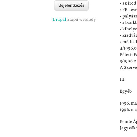
• az iro
• PR-tev
• pályáz
Drupal
alapú webhely
• a bank
• kihely
• kiadvá
• média 
4/1996.0
Péterfi 
5/1996.0
A Szerve
III.
Egyéb
1996. má
1996. má
Kende Á
Jegyzők