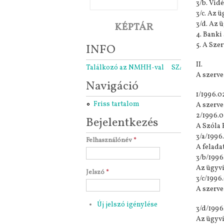
3/b. Vid
3/c. Az 
3/d. Az 
KÉPTÁR
4. Banki
5. A Sze
INFO
II.
Találkozó az NMHH-val
SZARÁMA közgyű
A szerve
Navigáció
1/1996.0
Friss tartalom
A szerve
2/1996.0
Bejelentkezés
A Szóla 
3/a/1996
Felhasználónév
*
A felada
3/b/1996
Az ügyviv
Jelszó
*
3/c/1996
A szerve
Új jelszó igénylése
3/d/1996
Az ügyvi