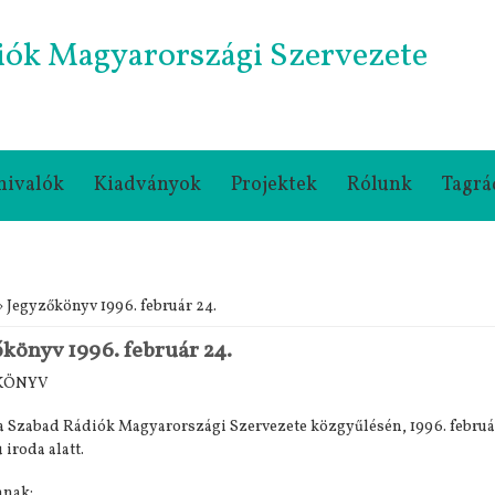
iók Magyarországi Szervezete
nivalók
Kiadványok
Projektek
Rólunk
Tagrá
gi hely
 Jegyzőkönyv 1996. február 24.
könyv 1996. február 24.
KÖNYV
 a Szabad Rádiók Magyarországi Szervezete közgyűlésén, 1996. február 
 iroda alatt.
nnak: