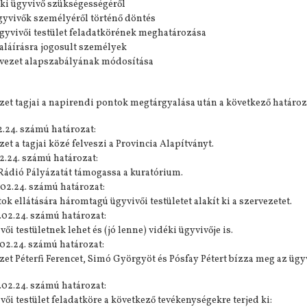
éki ügyvivő szükségességéről
ügyvivők személyéről történő döntés
ügyvivői testület feladatkörének meghatározása
 aláírásra jogosult személyek
rvezet alapszabályának módosítása
lés 2021.11.05.
Riport a Civil Rádióban
Meghívó közgyülésre
zet tagjai a napirendi pontok megtárgyalása után a következő határo
2.24. számú határozat:
zet a tagjai közé felveszi a Provincia Alapítványt.
2.24. számú határozat:
Rádió Pályázatát támogassa a kuratórium.
.02.24. számú határozat:
tok ellátására háromtagú ügyvivői testületet alakít ki a szervezetet.
.02.24. számú határozat:
ői testületnek lehet és (jó lenne) vidéki ügyvivője is.
.02.24. számú határozat:
zet Péterfi Ferencet, Simó Györgyöt és Pósfay Pétert bízza meg az ügy
.02.24. számú határozat:
vői testület feladatköre a következő tevékenységekre terjed ki: