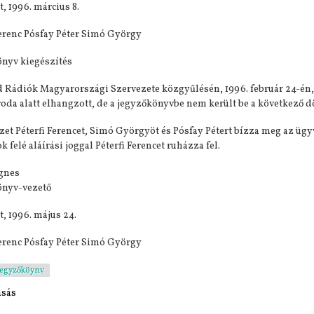
, 1996. március 8.
Ferenc Pósfay Péter Simó György
nyv kiegészítés
 Rádiók Magyarországi Szervezete közgyűlésén, 1996. február 24-én, a 
oda alatt elhangzott, de a jegyzőkönyvbe nem került be a következő d
zet Péterfi Ferencet, Simó Györgyöt és Pósfay Pétert bízza meg az ügy
 felé aláírási joggal Péterfi Ferencet ruházza fel.
gnes
önyv-vezető
, 1996. május 24.
Ferenc Pósfay Péter Simó György
jegyzőköynv
asás