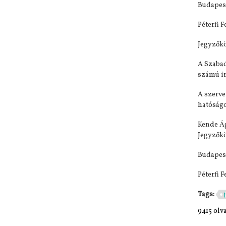
Budapest
Péterfi 
Jegyzőkö
A Szabad
számú ir
A szerve
hatóságok
Kende Á
Jegyzők
Budapest
Péterfi 
Tags:
9415 olv