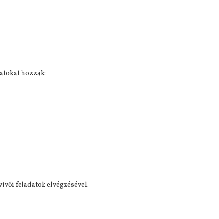
Közgyülés meghívó
SMART rádiós képzés
Készül a SZARÁMA rád
zatokat hozzák:
vivői feladatok elvégzésével.