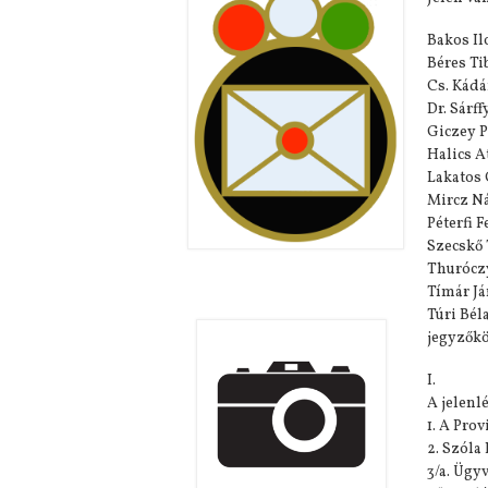
Bakos Il
Béres Ti
Cs. Kádá
Dr. Sárff
Giczey P
Halics A
Lakatos 
Mircz Ná
Péterfi F
Szecskő 
Thuróczy
Tímár J
Túri Bél
jegyzők
I.
A jelenl
1. A Pro
2. Szóla
3/a. Ügyv