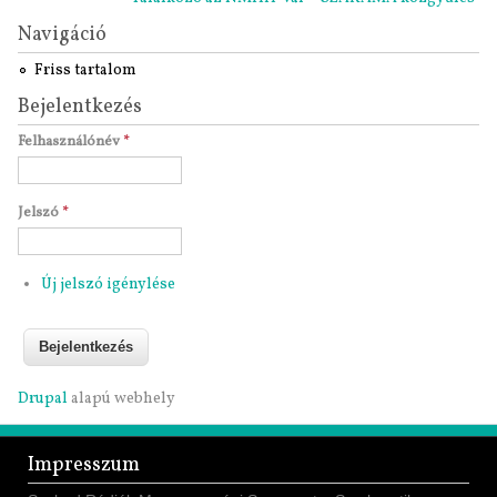
Navigáció
Friss tartalom
Bejelentkezés
Felhasználónév
*
Jelszó
*
Új jelszó igénylése
Drupal
alapú webhely
Impresszum