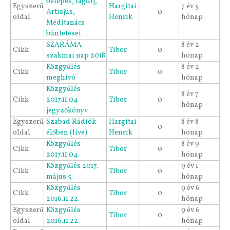
belépés, tagdíj,
Egyszerű
Hargitai
7 év 5
Artisjus,
0
oldal
Henrik
hónap
Méditanács
büntetései
SZARÁMA
8 év 2
Cikk
Tibor
0
szakmai nap 2018
hónap
Közgyűlés
8 év 2
Cikk
Tibor
0
meghívó
hónap
Közgyűlés
8 év 7
Cikk
2017.11.04
Tibor
0
hónap
jegyzőkönyv
Egyszerű
Szabad Rádiók
Hargitai
8 év 8
0
oldal
élőben (live)
Henrik
hónap
Közgyűlés
8 év 9
Cikk
Tibor
0
2017.11.04.
hónap
Közgyűlés 2017.
9 év 1
Cikk
Tibor
0
május 5.
hónap
Közgyűlés
9 év 6
Cikk
Tibor
0
2016.11.22.
hónap
Egyszerű
Közgyűlés
9 év 6
Tibor
0
oldal
2016.11.22.
hónap