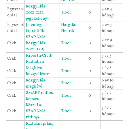
oldal
Henrik
hónap
Közgyűlés
Egyszerű
4 év 4
2021.12.11.
Tibor
0
oldal
hónap
jegyzőkönyv
Egyszerű
Jelenlegi
Hargitai
4 év 5
0
oldal
tagrádiók
Henrik
hónap
SZARÁMA
4 év 9
Cikk
közgyűlés
Tibor
0
hónap
2021.11.05.
Riport a Civil
5 év 3
Cikk
Tibor
0
Rádióban
hónap
Meghívó
5 év 8
Cikk
Tibor
0
közgyülésre
hónap
Közgyülés
6 év 10
Cikk
Tibor
0
meghívó
hónap
SMART rádiós
7 év 2
Cikk
Tibor
0
képzés
hónap
Készül a
7 év 2
Cikk
SZARÁMA
Tibor
0
hónap
rádiója
Rádióalapítás,