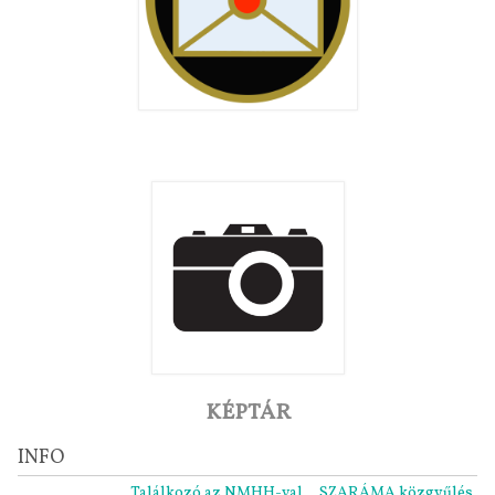
KÉPTÁR
INFO
Találkozó az NMHH-val
SZARÁMA közgyűlés 2021.1