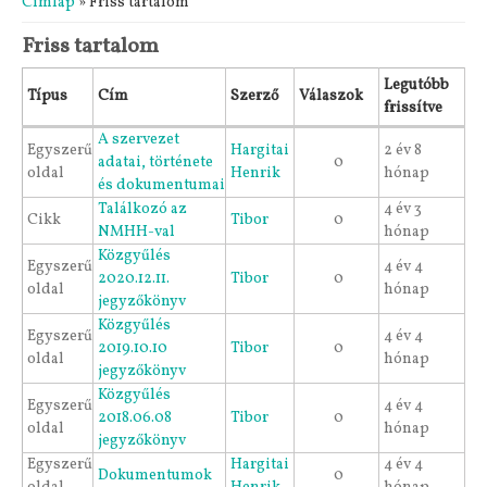
Címlap
» Friss tartalom
Friss tartalom
Legutóbb
Típus
Cím
Szerző
Válaszok
frissítve
A szervezet
Egyszerű
Hargitai
2 év 8
adatai, története
0
oldal
Henrik
hónap
és dokumentumai
Találkozó az
4 év 3
Cikk
Tibor
0
NMHH-val
hónap
Közgyűlés
Egyszerű
4 év 4
2020.12.11.
Tibor
0
oldal
hónap
jegyzőkönyv
Közgyűlés
Egyszerű
4 év 4
2019.10.10
Tibor
0
oldal
hónap
jegyzőkönyv
Közgyűlés
Egyszerű
4 év 4
2018.06.08
Tibor
0
oldal
hónap
jegyzőkönyv
Egyszerű
Hargitai
4 év 4
Dokumentumok
0