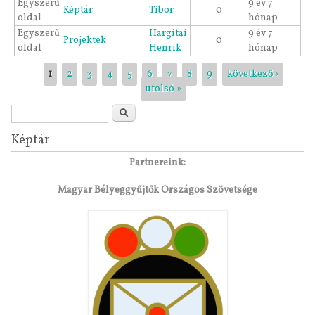
Egyszerű
9 év 7
Képtár
Tibor
0
oldal
hónap
Egyszerű
Hargitai
9 év 7
Projektek
0
oldal
Henrik
hónap
Oldalak
1
2
3
4
5
6
7
8
9
következő ›
utolsó »
Keresés űrlap
Keresés
Képtár
Partnereink:
Magyar Bélyeggyűjtők Országos Szövetsége