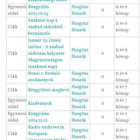
kisközösségi rádió
Egyszerű
Közgyűlés
Hargitai
11 év 6
0
oldal
2015.01.23.
Henrik
hónap
Szakmai nap a
Hargitai
11 év 6
Cikk
szabad rádiókról -
0
Henrik
hónap
beszámoló
Január 23: Onair,
online - A szabad
Hargitai
11 év 6
Cikk
rádiózás helyzete
0
Henrik
hónap
Magyarországon
(szakmai nap)
Rezsi 2. forduló
Hargitai
11 év 6
Cikk
0
eredmények
Henrik
hónap
Hargitai
11 év 7
Cikk
Közgyűlési meghívó
0
Henrik
hónap
Egyszerű
Hargitai
11 év 7
Kiadványok
0
oldal
Henrik
hónap
Egyszerű
Közgyűlés
Hargitai
11 év 7
0
oldal
2014.12.12.
Henrik
hónap
Radio Archives in
Hargitai
11 év 7
Cikk
European
0
Henrik
hónap