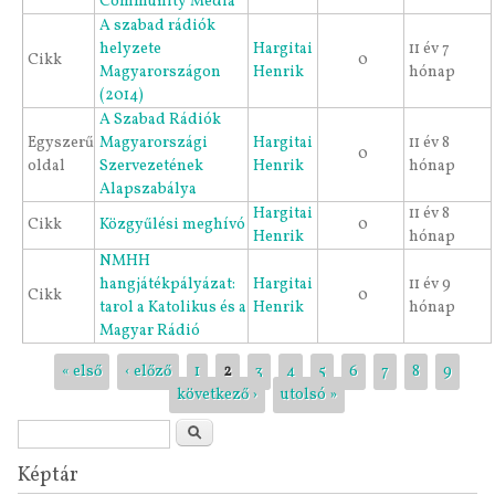
Community Media
A szabad rádiók
helyzete
Hargitai
11 év 7
Cikk
0
Magyarországon
Henrik
hónap
(2014)
A Szabad Rádiók
Egyszerű
Magyarországi
Hargitai
11 év 8
0
oldal
Szervezetének
Henrik
hónap
Alapszabálya
Hargitai
11 év 8
Cikk
Közgyűlési meghívó
0
Henrik
hónap
NMHH
hangjátékpályázat:
Hargitai
11 év 9
Cikk
0
tarol a Katolikus és a
Henrik
hónap
Magyar Rádió
Oldalak
« első
‹ előző
1
2
3
4
5
6
7
8
9
következő ›
utolsó »
Keresés űrlap
Keresés
Képtár