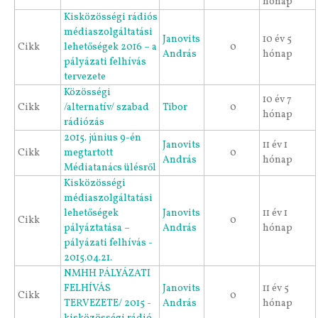
hónap
Kisközösségi rádiós
médiaszolgáltatási
Janovits
10 év 5
Cikk
lehetőségek 2016 – a
0
András
hónap
pályázati felhívás
tervezete
Közösségi
10 év 7
Cikk
/alternatív/ szabad
Tibor
0
hónap
rádiózás
2015. június 9-én
Janovits
11 év 1
Cikk
megtartott
0
András
hónap
Médiatanács ülésről
Kisközösségi
médiaszolgáltatási
lehetőségek
Janovits
11 év 1
Cikk
0
pályáztatása –
András
hónap
pályázati felhívás -
2015.04.21.
NMHH PÁLYÁZATI
FELHÍVÁS
Janovits
11 év 5
Cikk
0
TERVEZETE/ 2015 -
András
hónap