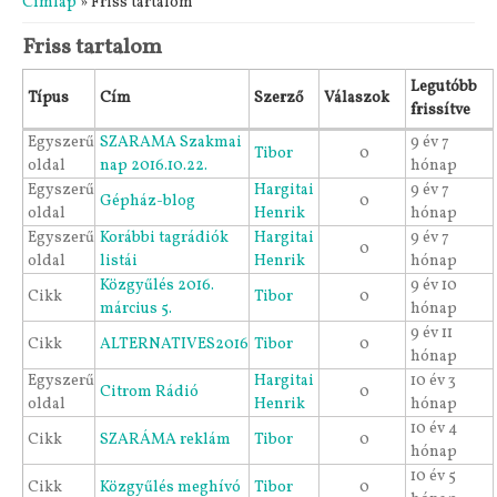
Címlap
» Friss tartalom
Friss tartalom
Legutóbb
Típus
Cím
Szerző
Válaszok
frissítve
Egyszerű
SZARAMA Szakmai
9 év 7
Tibor
0
oldal
nap 2016.10.22.
hónap
Egyszerű
Hargitai
9 év 7
Gépház-blog
0
oldal
Henrik
hónap
Egyszerű
Korábbi tagrádiók
Hargitai
9 év 7
0
oldal
listái
Henrik
hónap
Közgyűlés 2016.
9 év 10
Cikk
Tibor
0
március 5.
hónap
9 év 11
Cikk
ALTERNATIVES2016
Tibor
0
hónap
Egyszerű
Hargitai
10 év 3
Citrom Rádió
0
oldal
Henrik
hónap
10 év 4
Cikk
SZARÁMA reklám
Tibor
0
hónap
10 év 5
Cikk
Közgyűlés meghívó
Tibor
0