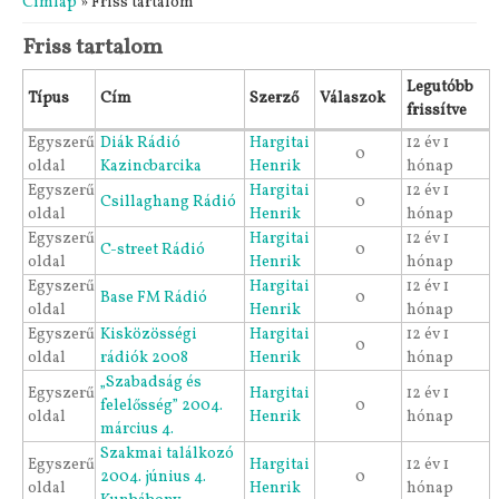
Címlap
» Friss tartalom
Friss tartalom
Legutóbb
Típus
Cím
Szerző
Válaszok
frissítve
Egyszerű
Diák Rádió
Hargitai
12 év 1
0
oldal
Kazincbarcika
Henrik
hónap
Egyszerű
Hargitai
12 év 1
Csillaghang Rádió
0
oldal
Henrik
hónap
Egyszerű
Hargitai
12 év 1
C-street Rádió
0
oldal
Henrik
hónap
Egyszerű
Hargitai
12 év 1
Base FM Rádió
0
oldal
Henrik
hónap
Egyszerű
Kisközösségi
Hargitai
12 év 1
0
oldal
rádiók 2008
Henrik
hónap
„Szabadság és
Egyszerű
Hargitai
12 év 1
felelősség” 2004.
0
oldal
Henrik
hónap
március 4.
Szakmai találkozó
Egyszerű
Hargitai
12 év 1
2004. június 4.
0
oldal
Henrik
hónap