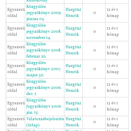
Kunbábony
Közgyűlés
Egyszerű
Hargitai
12 év 1
jegyzőkönyv 2009.
0
oldal
Henrik
hónap
június 05.
Közgyűlés
Egyszerű
Hargitai
12 év 1
jegyzőkönyv 2008.
0
oldal
Henrik
hónap
november 14.
Közgyűlés
Egyszerű
Hargitai
12 év 1
jegyzőkönyv 2008.
0
oldal
Henrik
hónap
február 26.
Közgyűlés
Egyszerű
Hargitai
12 év 1
jegyzőkönyv 2007.
0
oldal
Henrik
hónap
május 30.
Közgyűlés
Egyszerű
Hargitai
12 év 1
jegyzőkönyv 2006.
0
oldal
Henrik
hónap
dec. 1.
Közgyűlés
Egyszerű
Hargitai
12 év 1
Jegyzőkönyv 2006.
0
oldal
Henrik
hónap
jún. 15.
Egyszerű
Válatozásbejelentés
Hargitai
12 év 1
0
oldal
(űrlap)
Henrik
hónap