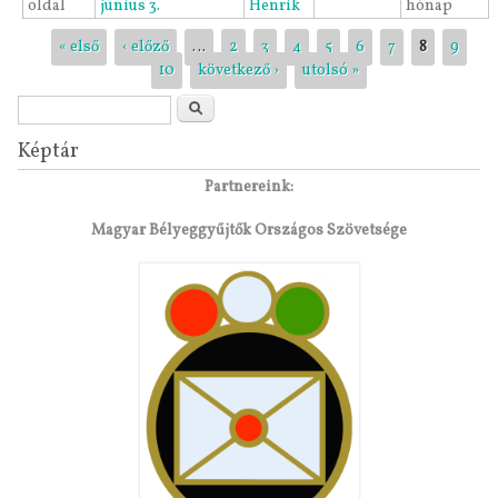
oldal
június 3.
Henrik
hónap
Oldalak
« első
‹ előző
…
2
3
4
5
6
7
8
9
10
következő ›
utolsó »
Keresés űrlap
Keresés
Képtár
Partnereink:
Magyar Bélyeggyűjtők Országos Szövetsége