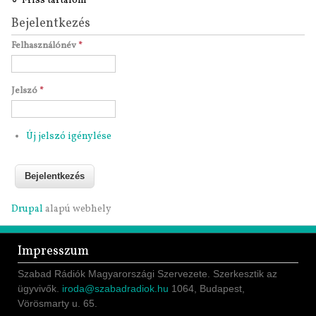
Friss tartalom
Bejelentkezés
Felhasználónév
*
Jelszó
*
Új jelszó igénylése
Drupal
alapú webhely
Impresszum
Szabad Rádiók Magyarországi Szervezete. Szerkesztik az
ügyvivők.
iroda@szabadradiok.hu
1064, Budapest,
Vörösmarty u. 65.