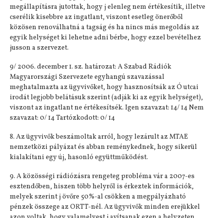
megállapításra jutottak, hogy j elenleg nem értékesítik, illetve
cserélik kisebbre az ingatlant, viszont esetleg önerőből
közösen renoválhatná a tagság és ha nincs más megoldás az
egyik helységet ki lehetne adni bérbe, hogy ezzel bevételhez
jusson a szervezet.
9/ 2006. december 1. sz. határozat: A Szabad Rádiók
Magyarországi Szervezete egyhangú szavazással
meghatalmazta az ügyvivőket, hogy hasznosítsák az Ó utcai
irodát legjobb belátásuk szerint (adják ki az egyik helységet),
viszont az ingatlant ne értékesítsék. Igen szavazat: 14/ 14 Nem
szavazat: 0/ 14 Tartózkodott: 0/ 14
8. Az ügyvivők beszámoltak arról, hogy lezárult az MTAE
nemzetközi pályázat és abban reménykednek, hogy sikerül
kialakítani egy új, hasonló együttműködést.
9. A közösségi rádiózásra rengeteg probléma vár a 2007-es
esztendőben, hiszen több helyről is érkeztek információk,
melyek szerint j övőre 50%-al csökken a megpályázható
pénzek összege az ORTT-nél. Az ügyvivők minden erejükkel
azon voltak, hogy valamelyest j avítsanak ezen a helyzeten,