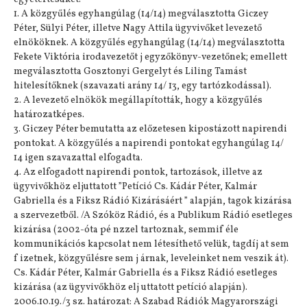
1. A közgyűlés egyhangúlag (14/14) megválasztotta Giczey
Péter, Sülyi Péter, illetve Nagy Attila ügyvivőket levezető
elnököknek. A közgyűlés egyhangúlag (14/14) megválasztotta
Fekete Viktória irodavezetőt j egyzőkönyv-vezetőnek; emellett
megválasztotta Gosztonyi Gergelyt és Liling Tamást
hitelesítőknek (szavazati arány 14/ 13, egy tartózkodással).
2. A levezető elnökök megállapították, hogy a közgyűlés
határozatképes.
3. Giczey Péter bemutatta az előzetesen kipostázott napirendi
pontokat. A közgyűlés a napirendi pontokat egyhangúlag 14/
14 igen szavazattal elfogadta.
4. Az elfogadott napirendi pontok, tartozások, illetve az
ügyvivőkhöz eljuttatott ”Petíció Cs. Kádár Péter, Kalmár
Gabriella és a Fiksz Rádió Kizárásáért ” alapján, tagok kizárása
a szervezetből. /A Szóköz Rádió, és a Publikum Rádió esetleges
kizárása (2002-óta pé nzzel tartoznak, semmif éle
kommunikációs kapcsolat nem létesíthető velük, tagdíj at sem
f izetnek, közgyűlésre sem j árnak, leveleinket nem veszik át).
Cs. Kádár Péter, Kalmár Gabriella és a Fiksz Rádió esetleges
kizárása (az ügyvivőkhöz elj uttatott petíció alapján).
2006.10.19./3 sz. határozat: A Szabad Rádiók Magyarországi