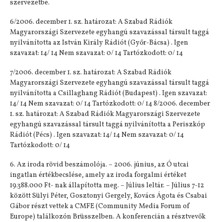
szervezetbe.
6/2006. december 1. sz. határozat: A Szabad Rádiók
Magyarországi Szervezete egyhangú szavazással társult taggá
nyilvánította az István Király Rádiót (Győr-Bácsa) . Igen
szavazat: 14/ 14 Nem szavazat: 0/ 14 Tartózkodott: 0/ 14
7/2006. december 1. sz. határozat: A Szabad Rádiók
Magyarországi Szervezete egyhangú szavazással társult taggá
nyilvánította a Csillaghang Rádiót (Budapest) . Igen szavazat:
14/ 14 Nem szavazat: 0/ 14 Tartózkodott: 0/ 14 8/2006. december
1. sz. határozat: A Szabad Rádiók Magyarországi Szervezete
egyhangú szavazással társult taggá nyilvánította a Periszkóp
Rádiót (Pécs) . Igen szavazat: 14/ 14 Nem szavazat: 0/ 14
Tartózkodott: 0/ 14
6. Az iroda rövid beszámolója. – 2006. június, az Ó utcai
ingatlan értékbecslése, amely az iroda forgalmi értéket
19.388.000 Ft- nak állapította meg. – Július leltár. – Július 7-12
között Sülyi Péter, Gosztonyi Gergely, Kovács Ágota és Csabai
Gábor részt vettek a CMFE (Community Media Forum of
Europe) találkozón Brüsszelben. A konferencián a résztvevők