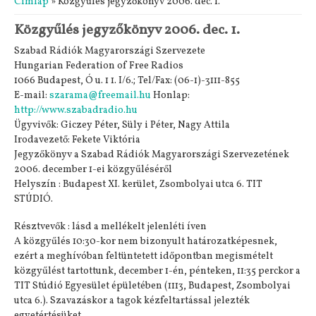
Címlap
» Közgyűlés jegyzőkönyv 2006. dec. 1.
Közgyűlés jegyzőkönyv 2006. dec. 1.
Szabad Rádiók Magyarországi Szervezete
Hungarian Federation of Free Radios
1066 Budapest, Ó u. 1 1. I/6.; Tel/Fax: (06-1)-3111-855
E-mail:
szarama@freemail.hu
Honlap:
http://www.szabadradio.hu
Ügyvivők: Giczey Péter, Süly i Péter, Nagy Attila
Irodavezető: Fekete Viktória
Jegyzőkönyv a Szabad Rádiók Magyarországi Szervezetének
2006. december 1-ei közgyűléséről
Helyszín : Budapest XI. kerület, Zsombolyai utca 6. TIT
STÚDIÓ.
Résztvevők : lásd a mellékelt jelenléti íven
A közgyűlés 10:30-kor nem bizonyult határozatképesnek,
ezért a meghívóban feltüntetett időpontban megismételt
közgyűlést tartottunk, december 1-én, pénteken, 11:35 perckor a
TIT Stúdió Egyesület épületében (1113, Budapest, Zsombolyai
utca 6.). Szavazáskor a tagok kézfeltartással jelezték
egyetértésüket.