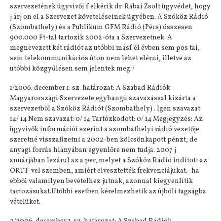
szervezetének ügyvivői f elkérik dr. Rábai Zsolt ügyvédet, hogy
j árj on el a Szervezet követeléseinek ügyében. A Szóköz Rádió
(Szombathely) és a Publikum GFM Rádió (Pécs) összesen
900.000 Ft-tal tartozik 2002-óta a Szervezetnek. A
megnevezett két rádiót az utóbbi másf él évben sem pos tai,
sem telekommunikációs úton nem lehet elérni, illetve az
utóbbi közgyűlésen sem jelentek meg./
1/2006. december 1. sz. határozat: A Szabad Rádiók
Magyarországi Szervezete egyhangú szavazással kizárta a
szervezetből a Szóköz Rádiót (Szombathely) . Igen szavazat:
14/ 14 Nem szavazat: 0/ 14 Tartózkodott: 0/ 14 Megjegyzés: Az
ügyvivők információi szerint a szombathelyi rádió vezetője
szeretné visszafizetni a 2002-ben kölcsönkapott pénzt, de
anyagi forrás hiányában egyenlőre nem tudja. 2007 j
anuárjában lezárul az a per, melyet a Szóköz Rádió indított az
ORTT-vel szemben, amiért elvesztették frekvenciájukat.- ha
ebből valamilyen bevételhez jutnak, azonnal kiegyenlítik
tartozásukat.Utóbbi esetben kérelmezhetik az újbóli tagságba
vételüket.