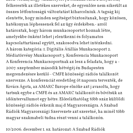
felkeresték az illetékes szerveket, de egyenlőre nem sikerült az
összes létfontosságú változtatást kiharcolniuk. A tagság kij
elentette, hogy minden segítséget biztosítanak, hogy közösen,
hatékonyan léphessenek fel az ügy érdekében.- arról
határoztak, hogy három munkacsoportot hoznak létre,
amelyekbe önként lehet j elentkezni és folyamatos
kapcsolattartással együtt, szakosodva lehet intézkedni.
A három kategória: 1. Digitális Átállás Munkacsoport 2.
Médiatörvény Munkacsoport 3. Konferencia Munkacsoport
A Konferencia Munkacsoportnak az lesz a feladata, hogy a -
2007. szeptember második hétvégéj én Budapesten
megrendezésre kerülő - CMFE közösségi rádiós találkozót
szervezze. A konferenciát eredetileg öt naposra tervezték, de
Kovács Ágota, az AMARC Europe elnöke azt j avasolta, hogy
tartsuk egybe a CMFE és az AMARC találkozót és bővítsük az
időintervallumot egy hétre. Előreláthatólag több száz külföldi
közösségi rádiós érkezik maj d Magyarországra. A Szabad
Rádiók Magyarországi Szervezete azt szeretné, ha minél több
magyar szakmabeli tudna részt venni a találkozón.
10/2006. december 1. sz. határozat: A Szabad Rádiók