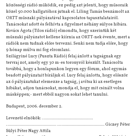
közösségi rádió működik, ez pedig azt jelenti, hogy műsoraik
közel 50.000 hallgatóhoz jutnak el. Liling Tamás beszámolt az
ORTT műszaki pályázatával kapcsolatos tapasztalatairól.
Tanácsokat adott és felhívta a figyelmet néhány súlyos hibára.
Kovács Ágota (Tilos rádió) elmondta, hogy szerintük két
műszaki pályázatot kellene kiírnia az ORTT-nek évente, mert a
rádiók nem tudnak előre tervezni. Senki nem tudja előre, hogy
9 hónap múlva mi fog elromlani.
Szilágyiné Lucy (Puszta Rádió) felaj ánlott a tagságnak egy
tervraj zot, amely egy 30 m-es toronyról készült. Tanácsolta
továbbá, hogy a honlapunkon legyen egy fórum, ahol egymás
beadott pályázatait bíráljuk el. Lucy felaj ánlotta, hogy először
az ő pályázatukat elemezze a tagság, j avítsa ki az esetleges
hibákat, adjon tanácsokat, mondja el, hogy mit csinált volna
másképpen;- mert ebből nagyon sokat lehet tanulni.
Budapest, 2006. december 2.
Levezető elnökök: ….......................................
…...................................... ……................................. Giczey Péter
Sülyi Péter Nagy Attila