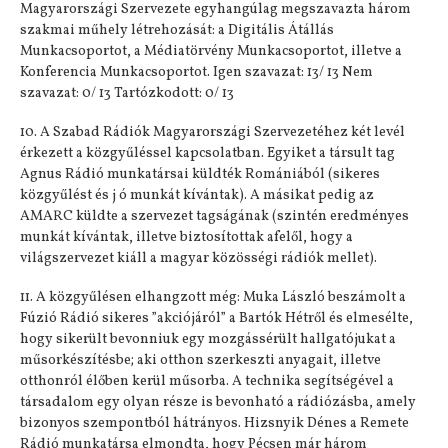
Magyarországi Szervezete egyhangúlag megszavazta három
szakmai műhely létrehozását: a Digitális Átállás
Munkacsoportot, a Médiatörvény Munkacsoportot, illetve a
Konferencia Munkacsoportot. Igen szavazat: 13/ 13 Nem
szavazat: 0/ 13 Tartózkodott: 0/ 13
10. A Szabad Rádiók Magyarországi Szervezetéhez két levél
érkezett a közgyűléssel kapcsolatban. Egyiket a társult tag
Agnus Rádió munkatársai küldték Romániából (sikeres
közgyűlést és j ó munkát kívántak). A másikat pedig az
AMARC küldte a szervezet tagságának (szintén eredményes
munkát kívántak, illetve biztosítottak afelől, hogy a
világszervezet kiáll a magyar közösségi rádiók mellet).
11. A közgyűlésen elhangzott még: Muka László beszámolt a
Fúzió Rádió sikeres ”akciójáról” a Bartók Hétről és elmesélte,
hogy sikerült bevonniuk egy mozgássérült hallgatójukat a
műsorkészítésbe; aki otthon szerkeszti anyagait, illetve
otthonról élőben kerül műsorba. A technika segítségével a
társadalom egy olyan része is bevonható a rádiózásba, amely
bizonyos szempontból hátrányos. Hizsnyik Dénes a Remete
Rádió munkatársa elmondta, hogy Pécsen már három