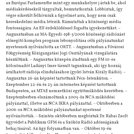
az Európai Parlamentbe mint egy munkahelyre j ártak be, ahol
médiakérdésekről tárgyaltak, bemutatkoztak. Lobbiztak, így
végre sikerült felhívniuk a figyelmet arra, hogy nem csak
kereskedelmi média létezik. Rámutattak a közösségi média
fontosságára. Az EU érdeklődéssel fogadta igyekezetüket. –
Augusztusban az MA-Egyedi-198-5/2006 közösségi rádiózást
elősegítő komplex program lebonyolítása célú pályázatunkat
nyertesnek nyilvánította az ORTT. – Augusztusban a Fővárosi
Főügyészség Közigazgatási Jogi Osztályának vizsgálatára
készültünk. – Augusztus közepén átadtunk egy FM 10-es
kölcsönadót Ladányi Imre társult tagunknak, aki így hozzáj
árulhatott rádiója elindulásához (győri István Király Rádió). –
Augusztus 26-án képzést tartottunk Pécs-Istenkúton. –
Szeptember 22-én és 23-án internetes képzést tartottunk
Budapesten, az MTAE nemzetközi együttműködés keretében. –
Szeptemberben elszámoltunk a 2005-ös NCA működési
pályázattal, illetve az NCA IKRA pályázattal. – Októberben a
2006-os NCA működési pályázatunkat nyertessé
nyilvánították. – Szintén októberben megbíztuk Dr. Rábai Zsolt
ügyvédet a Publikum GFM és a Szóköz Rádió adósságának
behaj tásával. Az ügy folyamatban van. – Október 19-én