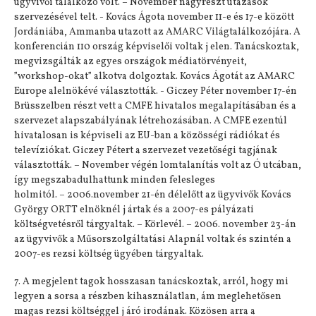
ügyvivői találkozó volt. – November nagyrészt utazások
szervezésével telt. - Kovács Ágota november 11-e és 17-e között
Jordániába, Ammanba utazott az AMARC Világtalálkozójára. A
konferencián 110 ország képviselői voltak j elen. Tanácskoztak,
megvizsgálták az egyes országok médiatörvényeit,
”workshop-okat” alkotva dolgoztak. Kovács Ágotát az AMARC
Europe alelnökévé választották. - Giczey Péter november 17-én
Brüsszelben részt vett a CMFE hivatalos megalapításában és a
szervezet alapszabályának létrehozásában. A CMFE ezentúl
hivatalosan is képviseli az EU-ban a közösségi rádiókat és
televíziókat. Giczey Pétert a szervezet vezetőségi tagjának
választották. – November végén lomtalanítás volt az Ó utcában,
így megszabadulhattunk minden felesleges
holmitól. – 2006.november 21-én délelőtt az ügyvivők Kovács
György ORTT elnöknél j ártak és a 2007-es pályázati
költségvetésről tárgyaltak. – Körlevél. – 2006. november 23-án
az ügyvivők a Műsorszolgáltatási Alapnál voltak és szintén a
2007-es rezsi költség ügyében tárgyaltak.
7. A megjelent tagok hosszasan tanácskoztak, arról, hogy mi
legyen a sorsa a részben kihasználatlan, ám meglehetősen
magas rezsi költséggel j áró irodának. Közösen arra a