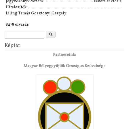
Jegyzőkönyv-vezető: …....................................... Fekete Viktória
Hitelesítők: …...................................... …....................................
Liling Tamás Gosztonyi Gergely
8478 olvasás
Keresés űrlap
Keresés
Képtár
Partnereink:
Magyar Bélyeggyűjtők Országos Szövetsége