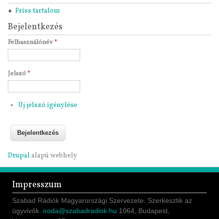
Friss tartalom
Bejelentkezés
Felhasználónév
*
Jelszó
*
Új jelszó igénylése
Drupal
alapú webhely
Impresszum
Szabad Rádiók Magyarországi Szervezete. Szerkesztik az
ügyvivők.
iroda@szabadradiok.hu
1064, Budapest,