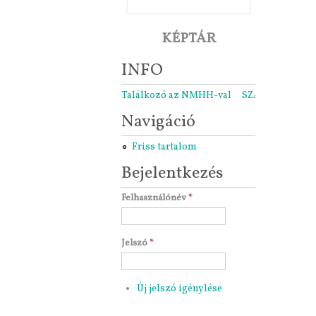
KÉPTÁR
INFO
Találkozó az NMHH-val
SZARÁMA közgyű
Navigáció
Friss tartalom
Bejelentkezés
Felhasználónév
*
Jelszó
*
Új jelszó igénylése