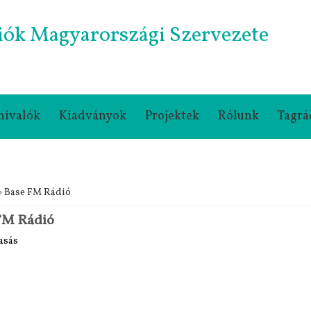
iók Magyarországi Szervezete
nivalók
Kiadványok
Projektek
Rólunk
Tagrá
gi hely
» Base FM Rádió
FM Rádió
asás