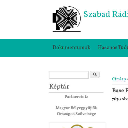
Szabad Rád
Dokumentumok
Hasznos Tud
Keresés űrlap
Jelenle
Keresés
Címlap
Képtár
Base 
Partnereink:
7630 olv
Magyar Bélyeggyűjtők
Országos Szövetsége