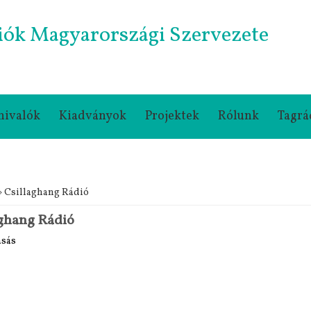
iók Magyarországi Szervezete
nivalók
Kiadványok
Projektek
Rólunk
Tagrá
gi hely
» Csillaghang Rádió
aghang Rádió
asás