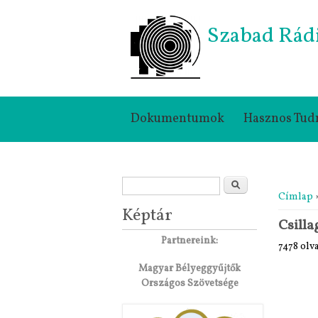
Szabad Rád
Dokumentumok
Hasznos Tud
Keresés űrlap
Jelenle
Keresés
Címlap
Képtár
Csill
Partnereink:
7478 olv
Magyar Bélyeggyűjtők
Országos Szövetsége