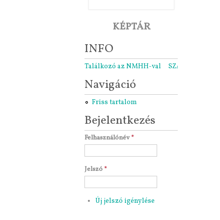
KÉPTÁR
INFO
Találkozó az NMHH-val
SZARÁMA közgyű
Navigáció
Friss tartalom
Bejelentkezés
Felhasználónév
*
Jelszó
*
Új jelszó igénylése