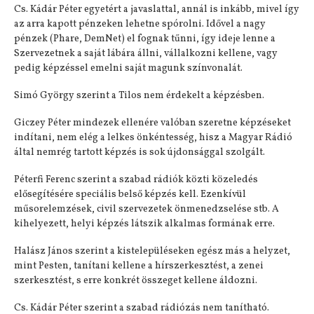
Cs. Kádár Péter egyetért a javaslattal, annál is inkább, mivel így
az arra kapott pénzeken lehetne spórolni. Idővel a nagy
pénzek (Phare, DemNet) el fognak tűnni, így ideje lenne a
Szervezetnek a saját lábára állni, vállalkozni kellene, vagy
pedig képzéssel emelni saját magunk színvonalát.
Simó György szerint a Tilos nem érdekelt a képzésben.
Giczey Péter mindezek ellenére valóban szeretne képzéseket
indítani, nem elég a lelkes önkéntesség, hisz a Magyar Rádió
által nemrég tartott képzés is sok újdonsággal szolgált.
Péterfi Ferenc szerint a szabad rádiók közti közeledés
elősegítésére speciális belső képzés kell. Ezenkívül
műsorelemzések, civil szervezetek önmenedzselése stb. A
kihelyezett, helyi képzés látszik alkalmas formának erre.
Halász János szerint a kistelepüléseken egész más a helyzet,
mint Pesten, tanítani kellene a hírszerkesztést, a zenei
szerkesztést, s erre konkrét összeget kellene áldozni.
Cs. Kádár Péter szerint a szabad rádiózás nem tanítható.