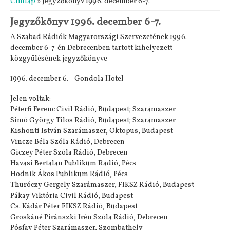
Címlap
» Jegyzőkönyv 1996. december 6-7.
Jegyzőkönyv 1996. december 6-7.
A Szabad Rádiók Magyarországi Szervezetének 1996.
december 6-7-én Debrecenben tartott kihelyezett
közgyűlésének jegyzőkönyve
1996. december 6. - Gondola Hotel
Jelen voltak:
Péterfi Ferenc Civil Rádió, Budapest; Szarámaszer
Simó György Tilos Rádió, Budapest; Szarámaszer
Kishonti István Szarámaszer, Oktopus, Budapest
Vincze Béla Szóla Rádió, Debrecen
Giczey Péter Szóla Rádió, Debrecen
Havasi Bertalan Publikum Rádió, Pécs
Hodnik Ákos Publikum Rádió, Pécs
Thuróczy Gergely Szarámaszer, FIKSZ Rádió, Budapest
Pákay Viktória Civil Rádió, Budapest
Cs. Kádár Péter FIKSZ Rádió, Budapest
Groskáné Piránszki Irén Szóla Rádió, Debrecen
Pósfay Péter Szarámaszer, Szombathely