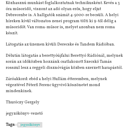
Közhasznú munkást foglalkoztatnak technikusként. Kevés a 3
óra műsoridô, viszont az adó olyan erős, hogy eljut
Debrecenbe is. A hallgatók számát 4-5000-re becsüli. A helyi
híreken kívül változatos zenei program tölti ki 9-től délig a
műsoridőt. Van roma-műsor is, melyet azonban nem roma
készít.
Látogatás az üzemen kívüli Derecske és Tandem Rádióban.
Délután látogatás a berettyóújfalui Berettyó Rádiónál, melynek
során az időközben hozzánk csatlakozott Szecskő Tamás
rosszul lesz a reggeli disznóvágás közben szerzett harapástól.
Záróakkord: ebéd a helyi Hullám étteremben, melynek
végeztével Péterfi Ferenc ügyvivő köszönetet mond
mindenkinek.
Thuróczy Gergely
jegyzőkönyv-vezető
Tags:
jegyzőkönyv