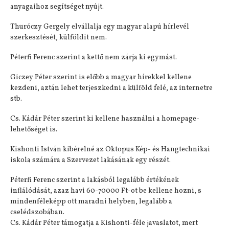
anyagaihoz segítséget nyújt.
Thuróczy Gergely elvállalja egy magyar alapú hírlevél
szerkesztését, külföldit nem.
Péterfi Ferenc szerint a kettő nem zárja ki egymást.
Giczey Péter szerint is előbb a magyar hírekkel kellene
kezdeni, aztán lehet terjeszkedni a külföld felé, az internetre
stb.
Cs. Kádár Péter szerint ki kellene használni a homepage-
lehetőséget is.
Kishonti István kibérelné az Oktopus Kép- és Hangtechnikai
iskola számára a Szervezet lakásának egy részét.
Péterfi Ferenc szerint a lakásból legalább értékének
inflálódását, azaz havi 60-70000 Ft-ot be kellene hozni, s
mindenféleképp ott maradni helyben, legalább a
cselédszobában.
Cs. Kádár Péter támogatja a Kishonti-féle javaslatot, mert