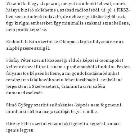
Viszont kell egy alapszint, melyet mindenki teljesít, ennek
hiánya kizáró ok lehetne a szabad rádiózásból, ui. pl. a FIKSZ-
ben sem mindenki odavaló, de nehéz egy közösségből csak
úgy kirúgni embereket. Egy minimális szakmai szint kellene,
nem profik képzése.
Kishonti István szerint az Oktopus alaptanfolyama erre az
alapképzésre szolgál.
Pósfay Péter szerint közösségi rádiós képzési csomagokat
kellene összeállítani, s nem a profizmusból kiindulni. Pesten
folyamatos képzés kellene, a mi gondolkodásmódunkat
rendszeres találkozók során lehet továbbadni, ezt kellene
terjeszteni a Szervezetnek, valamint a civil szféra
önmenedzselését.
Simó György szerint az önkéntes-képzés nem fog menni,
mindenki előbb a maga rádióját tegye rendbe.
Giczey Péter szerint viszont aki igényli a képzést, annak
igenis legyen.