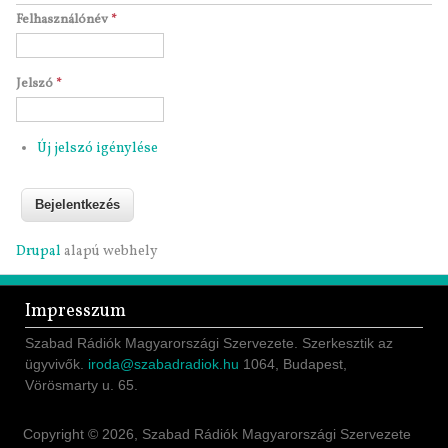
Felhasználónév
*
Jelszó
*
Új jelszó igénylése
Drupal
alapú webhely
Impresszum
Szabad Rádiók Magyarországi Szervezete. Szerkesztik az
ügyvivők.
iroda@szabadradiok.hu
1064, Budapest,
Vörösmarty u. 65.
Copyright © 2026, Szabad Rádiók Magyarországi Szervezete