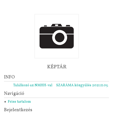
KÉPTÁR
INFO
Találkozó az NMHH-val
SZARÁMA közgyűlés 2021.11.05.
Rip
Navigáció
Friss tartalom
Bejelentkezés