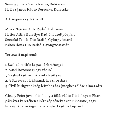
Somogyi Béla Szóla Rádió, Debrecen
Halász János Rádió Derecske, Derecske
A 2. napon csatlakozott:
Mircz Nárcisz City Rádió, Debrecen
Halics Attila Berettyó Rádió, Berettyóújfalu
Szecskő Tamás Dió Rádió, Gyöngyöstarján
Bakos Ilona Dió Rádió, Gyöngyöstarján
Tervezett napirend:
1. Szabad rádiós képzés lehetőségei
2. Mitől közösségi egy rádió?
3. Szabad rádiós hírlevél alapítása
4. A Szervezet lakásának hasznosítása
5. Civil hírügynökség létrehozása (megbeszélése elmaradt)
Giczey Péter javasolta, hogy a több rádió által elnyert Phare-
pályázat keretében előírt képzéseket vonjuk össze, s így
hozzunk létre regionális szabad rádiós képzést.