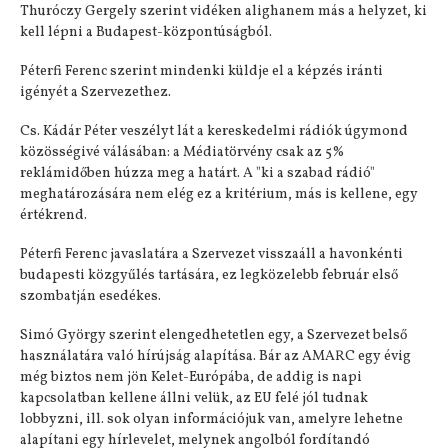
Thuróczy Gergely szerint vidéken alighanem más a helyzet, ki
kell lépni a Budapest-központúságból.
Péterfi Ferenc szerint mindenki küldje el a képzés iránti
igényét a Szervezethez.
Cs. Kádár Péter veszélyt lát a kereskedelmi rádiók úgymond
közösségivé válásában: a Médiatörvény csak az 5%
reklámidőben húzza meg a határt. A "ki a szabad rádió"
meghatározására nem elég ez a kritérium, más is kellene, egy
értékrend.
Péterfi Ferenc javaslatára a Szervezet visszaáll a havonkénti
budapesti közgyűlés tartására, ez legközelebb február első
szombatján esedékes.
Simó György szerint elengedhetetlen egy, a Szervezet belső
használatára való hírújság alapítása. Bár az AMARC egy évig
még biztos nem jön Kelet-Európába, de addig is napi
kapcsolatban kellene állni velük, az EU felé jól tudnak
lobbyzni, ill. sok olyan információjuk van, amelyre lehetne
alapítani egy hírlevelet, melynek angolból fordítandó