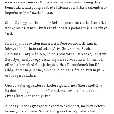
ebben az esetben az Oktopus kedvezményesen támogatna
bennünket, márpedig szabad rádiózásban jártas szakemberek
képzésére égető szükség van.
Simó György szerint is meg kellene maradni a lakásban, ill. a
non-profit Titanic Filmfesztivál odatelepedését vállalhatónak
tartja.
Halász János röviden ismerteti a Debrecenben ill. annak
környékén fogható rádiókat (City, Universum, Szóla,
Hajdúság, Lady, Rádió 6, Keleti Főcsatorna, Derecske, Tandem,
Berettyó), melyek egy része tagja a Szervezetnek, ám ennek
ellenére kereskedelmi jellegűek. Ha a Derecskének önálló
adója-antennája lenne, akkor a jelenlegi 3 óra helyett napi 12
órát sugározhatna.
Giczey Péter egy sztereó-kódert igényelne a Szervezettől, ui.
ha december 31-ig nem szólalnak meg sztereóban, akkor
elveszíthetik engedélyüket.
A Közgyűlésbe egy sajtótájékoztató ékelődött, melyen Péterfi
Ferenc, Pósfay Péter, Simó György és Giczey Péter a helyi