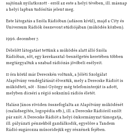
sajtónak nyilatkozott - erről az este a helyi tévében, ill. másnap
a helyi lapban tudósítás jelent meg.
Este látogatás a Szóla Rádióban (adáson kívül), majd a City és
Universum Rádiók összevont stúdiójában (működés közben).
1996. december 7.
Délelőtt látogatást tettünk a működés alatt álló Szóla
Rádióban, sôt, egy kerekasztal-beszélgetés keretében többen
megtárgyaltuk a szabad rádiózás jövőbeli esélyeit.
11 óra körül már Derecskén voltunk, a Jóléti Szolgálat
Alapítvány vendéglátását élveztük, mely a Derecske Rádiót is
működteti, sőt - Simó György még telefoninterjút is adott,
melyben dicséri a régió sokszínű rádiós életét.
Halász János röviden összefoglalta az Alapítvány működését
(családsegítés, logopédia stb.), ill. a Derecske Rádióról szólt
pár szót. A Derecske Rádiót a helyi önkormányzat támogatja,
ill. pályázati pénzekből gazdálkodik, egyelôre a Tandem
Rádió sugározza műsoridejük egy részének fejében.