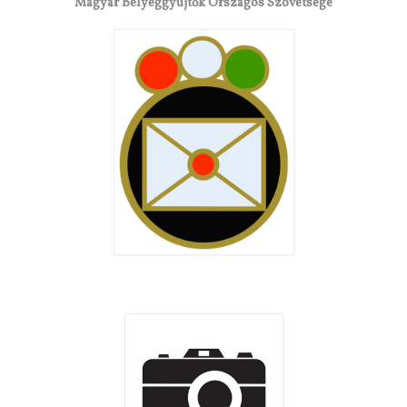
Magyar Bélyeggyűjtők Országos Szövetsége