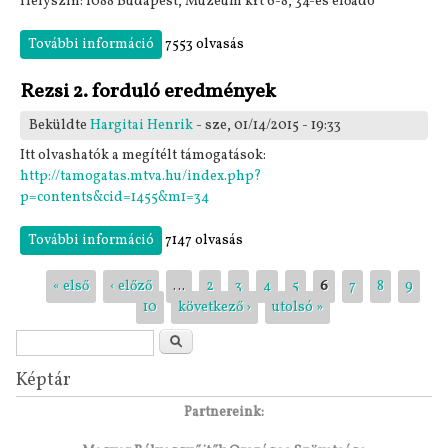
Helyszín: 1088 Budapest, Múzeum krt 6-8, 34-es előadó
További információ
Január 23: Onair, online - A szabad rádiózás
7553 olvasás
helyzete Magyarországon (szakmai nap)
tartalommal kapcsolatosan
Rezsi 2. forduló eredmények
Beküldte
Hargitai Henrik
- sze, 01/14/2015 - 19:33
Itt olvashatók a megítélt támogatások:
http://tamogatas.mtva.hu/index.php?
p=contents&cid=1455&m1=34
További információ
Rezsi 2. forduló eredmények tartalommal
7147 olvasás
kapcsolatosan
Oldalak
« első
‹ előző
…
2
3
4
5
6
7
8
9
10
következő ›
utolsó »
Keresés űrlap
Keresés
Képtár
Partnereink: