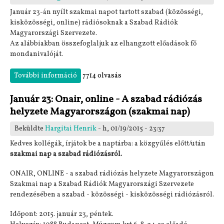
Január 23-án nyílt szakmai napot tartott szabad (közösségi,
kisközösségi, online) rádiósoknak a Szabad Rádiók
Magyarországi Szervezete.
Az alábbiakban összefoglaljuk az elhangzott előadások fő
mondanivalóját.
További információ
Szakmai nap a szabad rádiókról - beszámoló
7714 olvasás
tartalommal kapcsolatosan
Január 23: Onair, online - A szabad rádiózás
helyzete Magyarországon (szakmai nap)
Beküldte
Hargitai Henrik
- h, 01/19/2015 - 23:37
Kedves kollégák, írjátok be a naptárba: a közgyűlés előtt/után
szakmai nap a szabad rádiózásról.
ONAIR, ONLINE - a szabad rádiózás helyzete Magyarországon
Szakmai nap a Szabad Rádiók Magyarországi Szervezete
rendezésében a szabad - közösségi - kisközösségi rádiózásról.
Időpont: 2015. január 23, péntek.