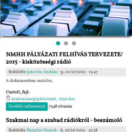
NMHH PÁLYÁZATI FELHÍVÁS TERVEZETE/
2015 - kisközösségi rádió
Beküldte
Janovits András
- p, 02/27/2015 - 15:47
A dokumentum csatolva.
Csatolt_fajl:
kiskozossegipftervezet_0130.doc
További információ
NMHH PÁLYÁZATI FELHÍVÁS TERVEZETE/
7548 olvasás
2015 - kisközösségi rádió tartalommal
kapcsolatosan
Szakmai nap a szabad rádiókról - beszámoló
Beküldte
Hargitai Henrik
- h, 01/26/2015 - 21:28