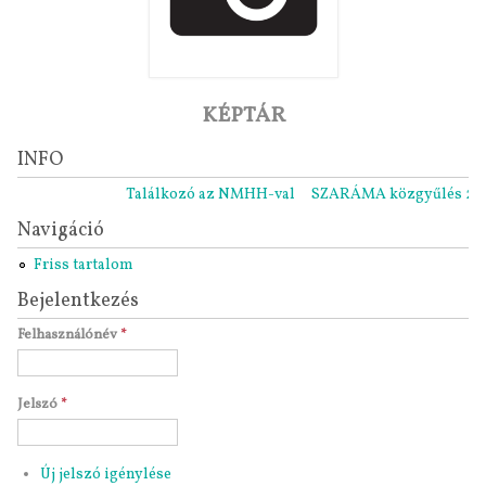
KÉPTÁR
INFO
Találkozó az NMHH-val
SZARÁMA közgyűlés 2021.1
Navigáció
Friss tartalom
Bejelentkezés
Felhasználónév
*
Jelszó
*
Új jelszó igénylése