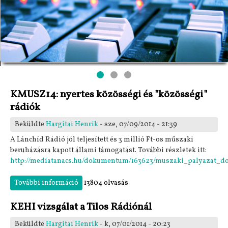
KMUSZ14: nyertes közösségi és "közösségi"
rádiók
Beküldte
Hargitai Henrik
- sze, 07/09/2014 - 21:39
A Lánchíd Rádió jól teljesített és 3 millió Ft-os műszaki
beruházásra kapott állami támogatást. További részletek itt:
http://mediatanacs.hu/dokumentum/163623/muszaki_palyazat_do
További információ
KMUSZ14: nyertes közösségi és "közösségi"
13804 olvasás
rádiók tartalommal kapcsolatosan
KEHI vizsgálat a Tilos Rádiónál
Beküldte
Hargitai Henrik
- k, 07/01/2014 - 20:23