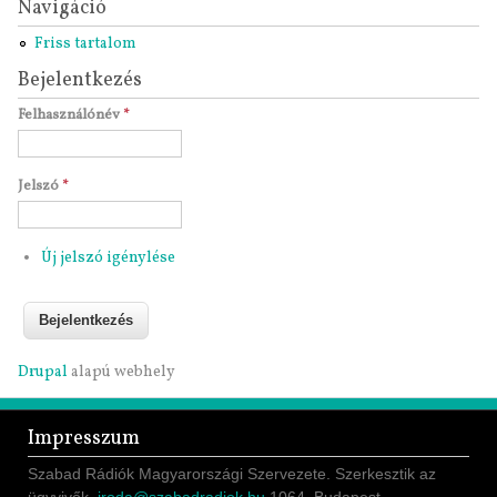
Navigáció
Friss tartalom
Bejelentkezés
Felhasználónév
*
Jelszó
*
Új jelszó igénylése
Drupal
alapú webhely
Impresszum
Szabad Rádiók Magyarországi Szervezete. Szerkesztik az