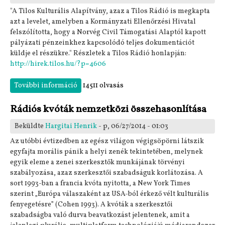
"A Tilos Kulturális Alapítvány, azaz a Tilos Rádió is megkapta
azt a levelet, amelyben a Kormányzati Ellenőrzési Hivatal
felszólította, hogy a Norvég Civil Támogatási Alaptól kapott
pályázati pénzeinkhez kapcsolódó teljes dokumentációt
küldje el részükre." Részletek a Tilos Rádió honlapján:
http://hirek.tilos.hu/?p=4606
További információ
KEHI vizsgálat a Tilos Rádiónál tartalommal
14511 olvasás
kapcsolatosan
Rádiós kvóták nemzetközi összehasonlítása
Beküldte
Hargitai Henrik
- p, 06/27/2014 - 01:03
Az utóbbi évtizedben az egész világon végigsöpörni látszik
egyfajta morális pánik a helyi zenék tekintetében, melynek
egyik eleme a zenei szerkesztők munkájának törvényi
szabályozása, azaz szerkesztői szabadságuk korlátozása. A
sort 1993-ban a francia kvóta nyitotta, a New York Times
szerint „Európa válaszaként az USA-ból érkező vélt kulturális
fenyegetésre” (Cohen 1993). A kvóták a szerkesztői
szabadságba való durva beavatkozást jelentenek, amit a