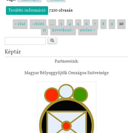
További információ
Rádió Eger: csak jó hírek tartalommal
7210 olvasás
kapcsolatosan
Oldalak
« első
‹ előző
…
3
4
5
6
7
8
9
10
11
következő ›
utolsó »
Keresés űrlap
Keresés
Képtár
Partnereink:
Magyar Bélyeggyűjtők Országos Szövetsége