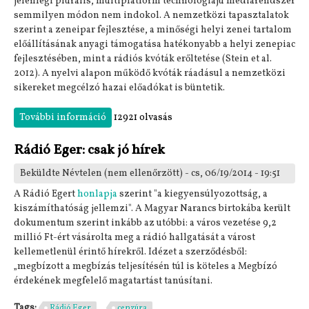
jelenlegi plurális, multiplatform technológiájú médiarendszer
semmilyen módon nem indokol. A nemzetközi tapasztalatok
szerint a zeneipar fejlesztése, a minőségi helyi zenei tartalom
előállításának anyagi támogatása hatékonyabb a helyi zenepiac
fejlesztésében, mint a rádiós kvóták erőltetése (Stein et al.
2012). A nyelvi alapon működő kvóták ráadásul a nemzetközi
sikereket megcélzó hazai előadókat is büntetik.
További információ
Rádiós kvóták nemzetközi összehasonlítása
12921 olvasás
tartalommal kapcsolatosan
Rádió Eger: csak jó hírek
Beküldte
Névtelen (nem ellenőrzött)
- cs, 06/19/2014 - 19:51
A Rádió Egert
honlapja
szerint "a kiegyensúlyozottság, a
kiszámíthatóság jellemzi". A Magyar Narancs birtokába került
dokumentum szerint inkább az utóbbi: a város vezetése 9,2
millió Ft-ért vásárolta meg a rádió hallgatását a várost
kellemetlenül érintő hírekről. Idézet a szerződésből:
„megbízott a megbízás teljesítésén túl is köteles a Megbízó
érdekének megfelelő magatartást tanúsítani.
Tags:
Rádió Eger
cenzúra