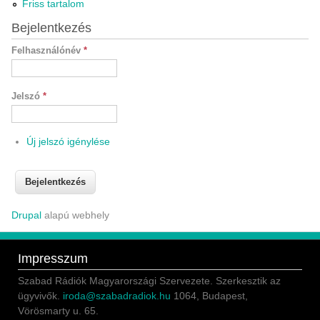
Friss tartalom
Bejelentkezés
Felhasználónév
*
Jelszó
*
Új jelszó igénylése
Drupal
alapú webhely
Impresszum
Szabad Rádiók Magyarországi Szervezete. Szerkesztik az
ügyvivők.
iroda@szabadradiok.hu
1064, Budapest,
Vörösmarty u. 65.