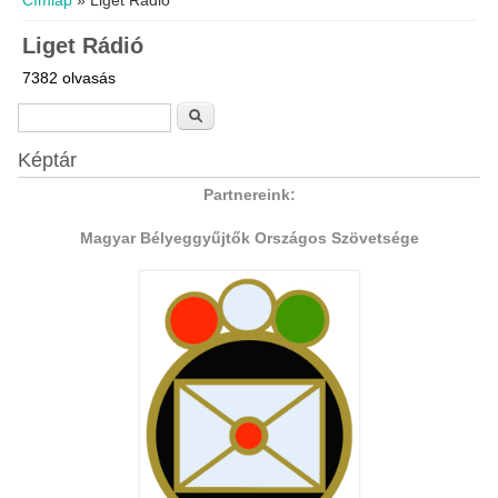
Címlap
» Liget Rádió
Liget Rádió
7382 olvasás
Keresés űrlap
Keresés
Képtár
Partnereink:
Magyar Bélyeggyűjtők Országos Szövetsége