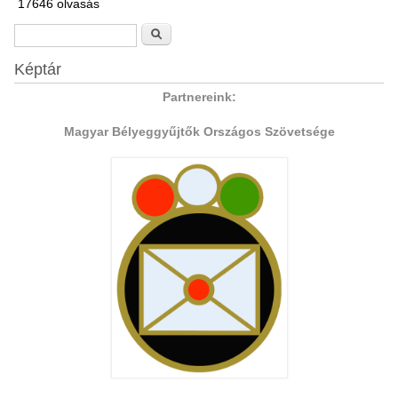
17646 olvasás
Keresés űrlap
Keresés
Képtár
Partnereink:
Magyar Bélyeggyűjtők Országos Szövetsége