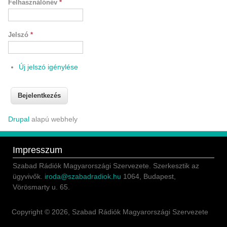
Felhasználónév
*
Jelszó
*
Új jelszó igénylése
Drupal
alapú webhely
Impresszum
Szabad Rádiók Magyarországi Szervezete. Szerkesztik az
ügyvivők.
iroda@szabadradiok.hu
1064, Budapest,
Vörösmarty u. 65.
Copyright © 2026, Szabad Rádiók Magyarországi Szervezete