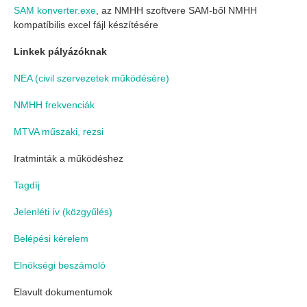
SAM konverter.exe
, az NMHH szoftvere SAM-ből NMHH
kompatíbilis excel fájl készítésére
Linkek pályázóknak
NEA (civil szervezetek működésére)
NMHH frekvenciák
MTVA műszaki, rezsi
Iratminták a működéshez
Tagdíj
Jelenléti ív (közgyűlés)
Belépési kérelem
Elnökségi beszámoló
Elavult dokumentumok