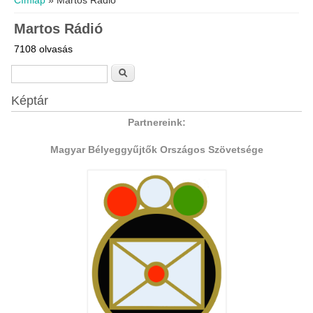
Címlap
» Martos Rádió
Martos Rádió
7108 olvasás
Keresés űrlap
Keresés
Képtár
Partnereink:
Magyar Bélyeggyűjtők Országos Szövetsége