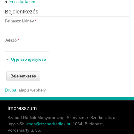
Friss tartalom
Bejelentkezés
Felhasználónév
*
Jelszó
*
Új jelszó igénylése
Drupal
alapú webhely
Impresszum
Szabad Rádiók Magyarországi Szervezete. Szerkesztik az
ügyvivők.
iroda@szabadradiok.hu
1064, Budapest,
Vörösmarty u. 65.