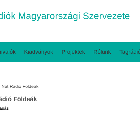
iók Magyarországi Szervezete
ivalók
Kiadványok
Projektek
Rólunk
Tagrádi
egi hely
 Net Rádió Földeák
ádió Földeák
asás