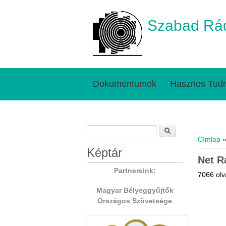
Szabad Rád
Dokumentumok
Hasznos Tudn
Keresés űrlap
Jelenl
Keresés
Címlap
»
Képtár
Net R
Partnereink:
7066 olv
Magyar Bélyeggyűjtők
Országos Szövetsége