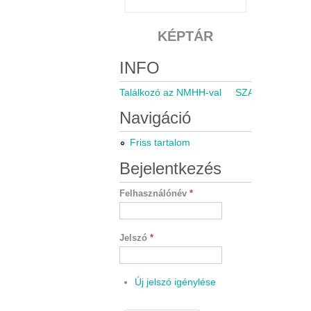
KÉPTÁR
INFO
Találkozó az NMHH-val
SZARÁMA közgyű
Navigáció
Friss tartalom
Bejelentkezés
Felhasználónév
*
Jelszó
*
Új jelszó igénylése