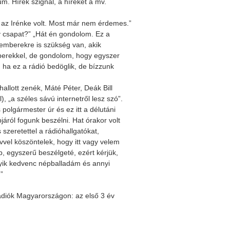
m. Hírek szignál, a híreket a mv.
 az Irénke volt. Most már nem érdemes.”
y csapat?” „Hát én gondolom. Ez a
az emberekre is szükség van, akik
mberekkel, de gondolom, hogy egyszer
 ha ez a rádió bedöglik, de bízzunk
llott zenék, Máté Péter, Deák Bill
 „a széles sávú internetről lesz szó”.
 polgármester úr és ez itt a délutáni
ról fogunk beszélni. Hat órakor volt
szeretettel a rádióhallgatókat,
vvel köszöntelek, hogy itt vagy velem
, egyszerű beszélgeté, ezért kérjük,
egyik kedvenc népballadám és annyi
”
ádiók Magyarországon: az első 3 év