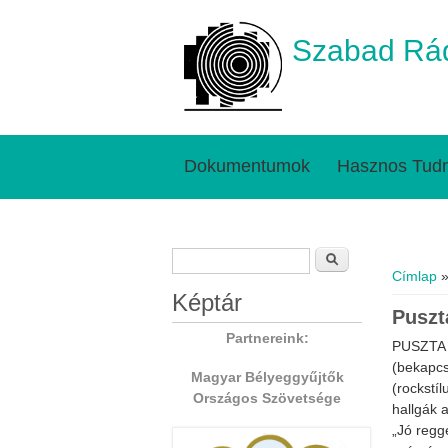
Szabad Rád
Dokumentumok
Hasznos Tudn
Keresés űrlap
Jelenl
Keresés
Címlap
»
Képtár
Puszt
Partnereink:
PUSZTA
(bekapcs
Magyar Bélyeggyűjtők
(rockstí
Országos Szövetsége
hallgák 
„Jó regg