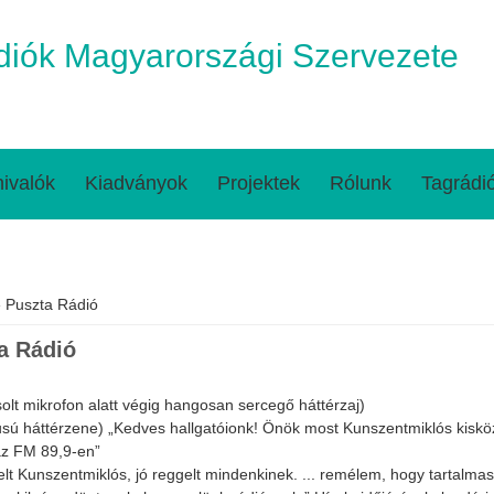
iók Magyarországi Szervezete
ivalók
Kiadványok
Projektek
Rólunk
Tagrádi
egi hely
 Puszta Rádió
a Rádió
olt mikrofon alatt végig hangosan sercegő háttérzaj)
lusú háttérzene) „Kedves hallgatóionk! Önök most Kunszentmiklós kiskö
az FM 89,9-en”
elt Kunszentmiklós, jó reggelt mindenkinek. ... remélem, hogy tartalm