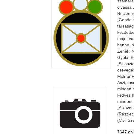
számára,
olvassa .
Rockműso
„Gondolo
társaság 
kezdetbe
majd, va
benne, h
Zenék: N
Gyula, B
„Sziaszto
csevegés
Molnár P
Asztalos
minden h
kedves h
mindent 
„A követ
(Részlet
(Civil S
7647 olv