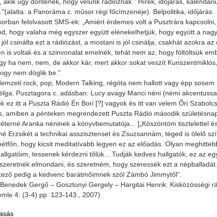
 akik úgy döntenek, hogy velünk rádióznak.” Hírek, időjárás, kalendáriu
.”(alatta: a Panoráma c. műsor régi főcímzenéje). Belpolitika, időjárás.
rban felolvasott SMS-ek: „Amiért érdemes volt a Pusztrára kapcsolni,
d, hogy valaha még egyszer együtt elénekelhetjük, hogy együtt a nag
jól csinálta ezt a rádiózást, a mostani is jól csinálja, csakhát azokra 
n is voltak és a szinvonalat emelnék, tehát nem az, hogy föltöltsük e
gy ha nem, nem, de akkor kár, mert akkor sokat veszít Kunszentmiklós,
ogy nem döglik be.”
emzeti rock, pop, Modern Talking, régóta nem hallott vagy épp sosem ha
ëlga. Pusztagora c. adásban: Lucy avagy Manci néni (némi akcentussal),
k ez itt a Puszta Rádió Én Bori [?] vagyok és itt van velem Őri Szabolcs
, amiben a pénteken megrendezett Puszta Rádió második születésnapjá
éterné Aranka néninek a könyvbemutatója... ]„Köszöntöm tisztelettel és 
né Erzsikét a technikai asszisztenset és Zsuzsannám, téged is ölelő szí
étfőn, hogy kicsit meditatívabb legyen ez az előadás. Olyan meghittebb
allgatóim, tessenek kérdezni tőlük... Tudják kedves hallgatók, ez az 
szeretnék elmondani, és szeretném, hogy szeressék ezt a népballadát.
kező pedig a kedvenc barátmőimnek szól Zámbó Jimmytől”.
 Benedek Gergő – Gosztonyi Gergely – Hargitai Henrik: Kisközösségi r
zemle 4: (3-4) pp. 123-143., 2007)
asás