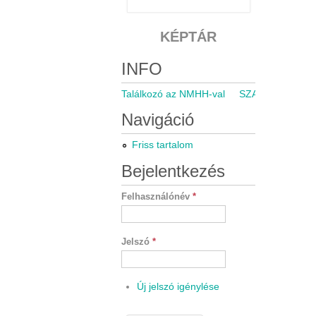
KÉPTÁR
INFO
Találkozó az NMHH-val
SZARÁMA közgyű
Navigáció
Friss tartalom
Bejelentkezés
Felhasználónév
*
Jelszó
*
Új jelszó igénylése