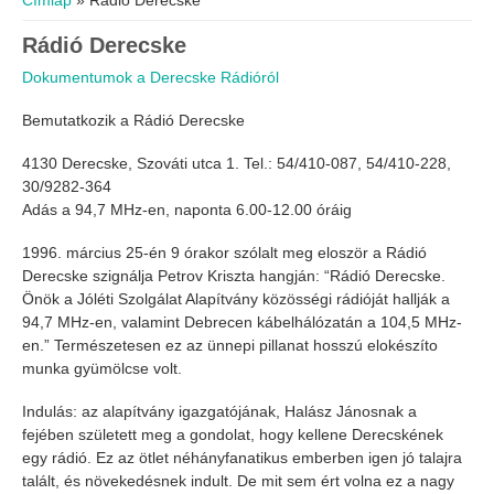
Címlap
» Rádió Derecske
Rádió Derecske
Dokumentumok a Derecske Rádióról
Bemutatkozik a Rádió Derecske
4130 Derecske, Szováti utca 1. Tel.: 54/410-087, 54/410-228,
30/9282-364
Adás a 94,7 MHz-en, naponta 6.00-12.00 óráig
1996. március 25-én 9 órakor szólalt meg eloször a Rádió
Derecske szignálja Petrov Kriszta hangján: “Rádió Derecske.
Önök a Jóléti Szolgálat Alapítvány közösségi rádióját hallják a
94,7 MHz-en, valamint Debrecen kábelhálózatán a 104,5 MHz-
en.” Természetesen ez az ünnepi pillanat hosszú elokészíto
munka gyümölcse volt.
Indulás: az alapítvány igazgatójának, Halász Jánosnak a
fejében született meg a gondolat, hogy kellene Derecskének
egy rádió. Ez az ötlet néhányfanatikus emberben igen jó talajra
talált, és növekedésnek indult. De mit sem ért volna ez a nagy