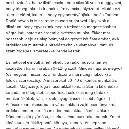
nekibuzdulás, ha az illetékeseket nem sikerült volna meggyozni,
hogy térségünkre is írjanak ki frekvencia pályázatot. Miután ezt
sikerült elérni, kiderült, hogy egy berettyóújfalui rádiós Tandem
Rádió néven itt is szeretne musort sugározni. Úgy szólt a
diktátum, hogy egyezzünk meg a frekvencia megosztásában.
Végre indulhatott az érdemi elokészíto munka. Ekkor már
hosszabb ideje az alapítványnál dolgozott két fiatalember, akik
érdeklodést mutattak a híradástechnika vívmányai iránt, és
számítógépes ismeretekkel rendelkeztek.
És hétfovel elindult a hét, elindult a rádió musora, amely
kezdetben három órában 9–12-ig szólt. Minden napnak megvolt
(és megvan, hiszen ez a rendszer a mai napig muködik) a
felelos szerkesztoje. A musorokat 30–40 önkéntes munkatárs
készíti. Magazin jellegu musoraikkal tematizáltan a különbözo
társadalmi rétegeket, csoportokat célozzuk meg (fiatalok,
munkanélküliek, vállalkozók, nyugdíjasok, kisebbségek...).
Adásainkban elsosorban a városunkban zajló eseményekrol,
érdekes emberekrol és minden más aktualitásról szólunk.
Döntoen saját gyártású, szerkesztésu musorokat adunk. Zenei
kínálatunk értékközpontú, könnyu, komoly- és népzene
egyaránt szerepel benne. Az emberek szívesen hallgatják saját