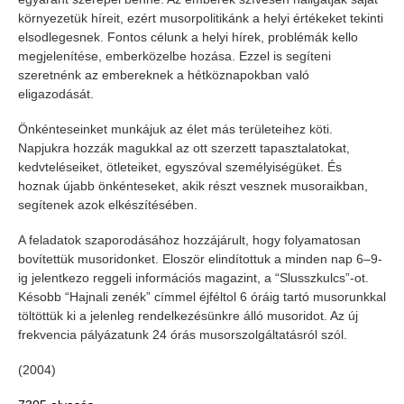
környezetük híreit, ezért musorpolitikánk a helyi értékeket tekinti
elsodlegesnek. Fontos célunk a helyi hírek, problémák kello
megjelenítése, emberközelbe hozása. Ezzel is segíteni
szeretnénk az embereknek a hétköznapokban való
eligazodását.
Önkénteseinket munkájuk az élet más területeihez köti.
Napjukra hozzák magukkal az ott szerzett tapasztalatokat,
kedvteléseiket, ötleteiket, egyszóval személyiségüket. És
hoznak újabb önkénteseket, akik részt vesznek musoraikban,
segítenek azok elkészítésében.
A feladatok szaporodásához hozzájárult, hogy folyamatosan
bovítettük musoridonket. Eloször elindítottuk a minden nap 6–9-
ig jelentkezo reggeli információs magazint, a “Slusszkulcs”-ot.
Késobb “Hajnali zenék” címmel éjféltol 6 óráig tartó musorunkkal
töltöttük ki a jelenleg rendelkezésünkre álló musoridot. Az új
frekvencia pályázatunk 24 órás musorszolgáltatásról szól.
(2004)