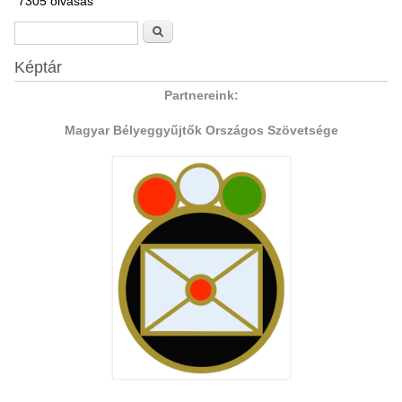
7305 olvasás
Keresés űrlap
Keresés
Képtár
Partnereink:
Magyar Bélyeggyűjtők Országos Szövetsége