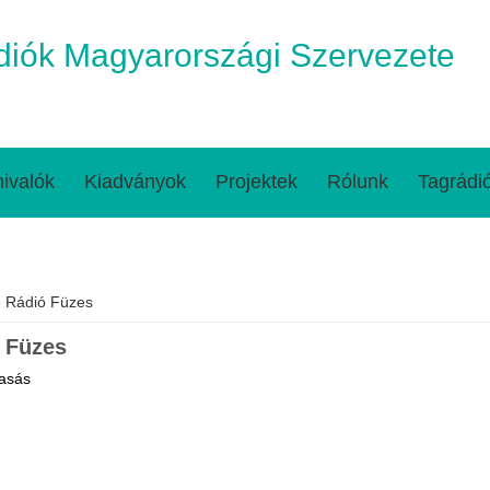
iók Magyarországi Szervezete
ivalók
Kiadványok
Projektek
Rólunk
Tagrádi
egi hely
 Rádió Füzes
 Füzes
asás