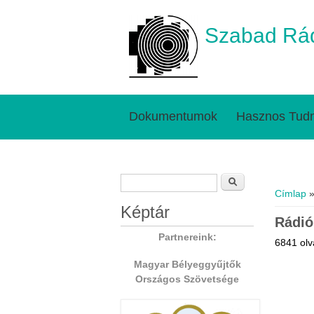
Szabad Rád
Dokumentumok
Hasznos Tudn
Keresés űrlap
Jelenl
Keresés
Címlap
»
Képtár
Rádió
Partnereink:
6841 olv
Magyar Bélyeggyűjtők
Országos Szövetsége