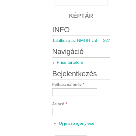
KÉPTÁR
INFO
Találkozó az NMHH-val
SZARÁMA közgyű
Navigáció
Friss tartalom
Bejelentkezés
Felhasználónév
*
Jelszó
*
Új jelszó igénylése