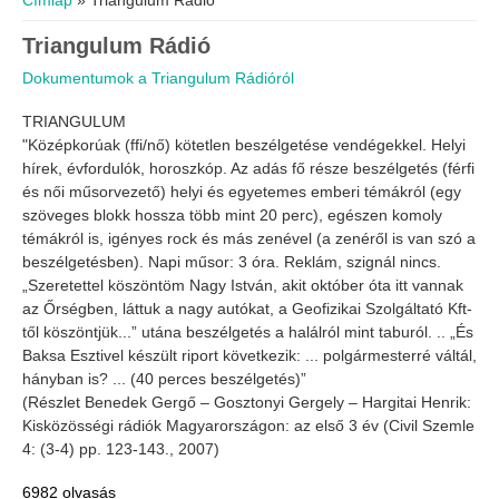
Címlap
» Triangulum Rádió
Triangulum Rádió
Dokumentumok a Triangulum Rádióról
TRIANGULUM
"Középkorúak (ffi/nő) kötetlen beszélgetése vendégekkel. Helyi
hírek, évfordulók, horoszkóp. Az adás fő része beszélgetés (férfi
és női műsorvezető) helyi és egyetemes emberi témákról (egy
szöveges blokk hossza több mint 20 perc), egészen komoly
témákról is, igényes rock és más zenével (a zenéről is van szó a
beszélgetésben). Napi műsor: 3 óra. Reklám, szignál nincs.
„Szeretettel köszöntöm Nagy István, akit október óta itt vannak
az Őrségben, láttuk a nagy autókat, a Geofizikai Szolgáltató Kft-
től köszöntjük...” utána beszélgetés a halálról mint taburól. .. „És
Baksa Esztivel készült riport következik: ... polgármesterré váltál,
hányban is? ... (40 perces beszélgetés)”
(Részlet Benedek Gergő – Gosztonyi Gergely – Hargitai Henrik:
Kisközösségi rádiók Magyarországon: az első 3 év (Civil Szemle
4: (3-4) pp. 123-143., 2007)
6982 olvasás