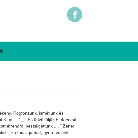
ók
lékeny. Rögtönzünk, ismétlünk és
-on ... ” „... És üdvözöljük Elek Erzsit
ott étrendről beszélgettünk .... ” Zene:
lok: „Ha tudsz jobbat, gyere velünk