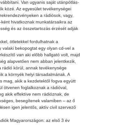
ovábbítani. Van ugyanis saját utánpótlás-
ők közé. Az egyesület tevékenységei
erekrendezvényeken a rádiósok, vagy,
”-ként hivatkoznak munkatársaikra az
tesség és az összetartozás érzését adják
kel, ötletekkel fordulhatnak a
 valaki bekopogtat egy olyan cd-vel a
észítő van aki előbb hallgató volt, majd
iség alapvetően nem abban jelentkezik,
a rádió körül, annak tevékenysége
lik a környék helyi társadalmának. A
s mag, akik a kezdetektől fogva együtt
l ötvenen foglalkoznak a rádióval,
g akik effektíve nem rádióznak, de
ükséges, besegítenek valamiben – az ő
sen igen jelentős, aktív civil szervező
ádiók Magyarországon: az első 3 év