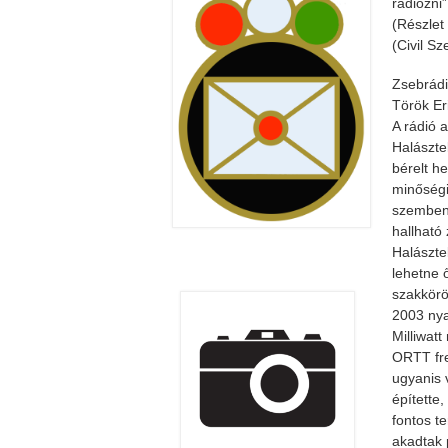
rádiózni”
(Részlet
(Civil S
Zsebrád
Török Er
A rádió 
Halásztel
bérelt h
minőségi
szemben.
hallható
Halászte
lehetne 
szakkörö
2003 nya
Milliwatt
ORTT fre
ugyanis 
építette,
fontos t
akadtak 