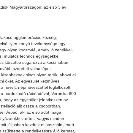
ádiók Magyarországon: az első 3 év
s lakosú agglomerációs község,
g első ilyen irányú tevékenysége egy
 egy olyan kocsmáé, amely jó zenékkel,
os, mulatós technos egységekkel
res körzetbe sugározva a kocsmában
ovább szeretett volna lépni.
 kisebbeknek sincs olyan terük, ahová el
atni őket. Az egyesület kézműves
a nevelt, népművészettel foglalkozott.
s a hordozható rádióadóval, Veronika 800
ék, hogy az egyesület jelentkezzen az
lláció állt össze a csoportban,
csér Árpád, aki az első adót maga
 pályázatokhoz értett, vagyis minden
mit júliusban kezdtek el használni, mert
szűkítette a rendelkezésre álló keretet,