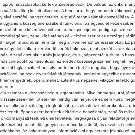
 újabb halasztásokat kértek a Zsebrádiósok. De például az önkormányz
 is saját kezűleg kellett alkalmassá tenni arra, hogy emberi tevékenysé
egy elválasztófal, hangszigetelés, a stúdió technikájának összeállítása.
tje ugyanis a község teleházaként funkcionál, az egyesület kezelésében.
 szobában a kézművesbolt van, annak pincéjében pedig a játszóház.
eszmeiségében, zenei kínálatában célkitűzése szerint az országos rádiók
lés 2021.11.05.
Riport a Civil Rádióban
Meghívó közgyülésre
 el magát, műsorában nem tűri meg a „kommersz” zeneszámokat. Ez per
re úgy definiálta a kerülendő zenék halmazát, mint azokét az alkotáso
sés. A zenék szubkulturális jellegűek, de a „népzenétől a drum ’n bass-i
 más civil adókhoz hasonlóan, az eredeti közösségi szellemiségnek m
enékkel foglalkozik. Ehhez oly mértékben tartják magukat, hogy igyeke
zítőikkel, ha azok olyan felvételt játszanak, ami nem egyezik az eredet
t nem engednek, opera mehet, autentikus népzene, világzenei feldol
ene nem.
dió számára a közösségiség a legfontosabb. Mivel önmaguk urai, játszh
i visszajelzéseknek, ötleteknek mindig van helye, de ez sem külső megfel
en az alkotói közösség a legfontosabb, azoknak az embereknek az érté
észítenek. Éppen ezért kerülnek előtérbe a beszélgetős, zenélős műsor
 önkormányzati testületi ülés felvétele, megvágása olyan feladatot je
előkészítést, tehát időt igényelne a műsorkészítőtől, és mivel ezt senki
szolgáltatás. Az önkormányzati információkkal egy hetente jelentkező mű