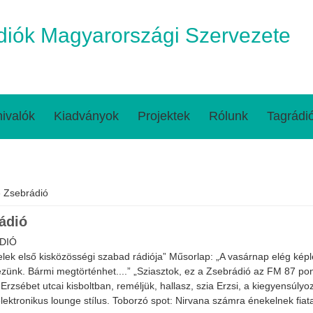
iók Magyarországi Szervezete
ivalók
Kiadványok
Projektek
Rólunk
Tagrádi
egi hely
 Zsebrádió
ádió
DIÓ
elek első kisközösségi szabad rádiója” Műsorlap: „A vasárnap elég kép
zünk. Bármi megtörténhet....” „Sziasztok, ez a Zsebrádió az FM 87 pont 8
Erzsébet utcai kisboltban, reméljük, hallasz, szia Erzsi, a kiegyensúlyoz
lektronikus lounge stílus. Toborzó spot: Nirvana számra énekelnek fiata