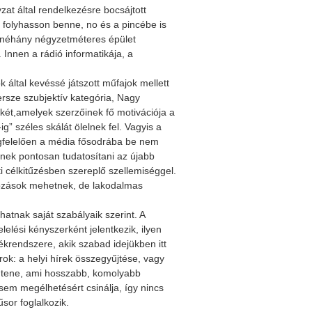
at által rendelkezésre bocsájtott
g folyhasson benne, no és a pincébe is
 A néhány négyzetméteres épület
 Innen a rádió informatikája, a
 által kevéssé játszott műfajok mellett
Közgyülés meghívó
SMART rádiós képzés
Készül a SZARÁMA rád
sze szubjektív kategória, Nagy
két,amelyek szerzőinek fő motivációja a
g” széles skálát ölelnek fel. Vagyis a
egfelelően a média fősodrába be nem
znek pontosan tudatosítani az újabb
i célkitűzésben szereplő szellemiséggel.
gozások mehetnek, de lakodalmas
atnak saját szabályaik szerint. A
elési kényszerként jelentkezik, ilyen
krendszere, akik szabad idejükben itt
ok: a helyi hírek összegyűjtése, vagy
lentene, ami hosszabb, komolyabb
 sem megélhetésért csinálja, így nincs
sor foglalkozik.