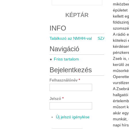
miközben
épületet
KÉPTÁR
kellett 
földszin
INFO
szomszéd
A rádió 
Találkozó az NMHH-val
SZARÁMA közgyű
kötelezi
kérdésem
Navigáció
pénzkere
Zseb is,
Friss tartalom
kerülő z
Bejelentkezés
műsorkés
Operette
Felhasználónév
*
vurstliz
A Zsebrá
hallgató
Jelszó
*
értelemb
műsort k
akár egy
Új jelszó igénylése
munkát, 
napi hír