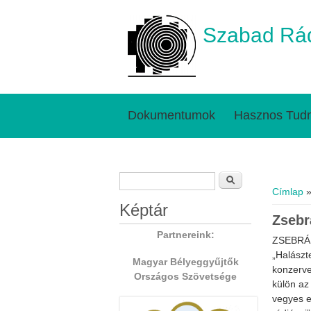
Szabad Rád
Dokumentumok
Hasznos Tudn
Keresés űrlap
Jelenl
Keresés
Címlap
»
Képtár
Zsebr
Partnereink:
ZSEBRÁ
„Halászt
Magyar Bélyeggyűjtők
konzerve
Országos Szövetsége
külön az 
vegyes e