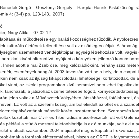
 Benedek Gergő – Gosztonyi Gergely – Hargitai Henrik: Kisközösségi r
zemle 4: (3-4) pp. 123-143., 2007)
ió
ika, Nagy Attila – 07.02.12
alapítása és működtetése egy baráti közösséghez fűződik. A nyolcezre
ek kulturális életének fellendítése volt az elsődleges céljuk. A társasá
elységben üzemeltetett vendéglátóipari egység létrehozása volt, vagyis
 borokkal kívánt alternatívát nyújtani a környéken jellemző kannásbor
 Innen adott a mai Zseb őse, még kalózrádióként, néhány száz méte
 zenék, események hangját. 2003 tavaszán zárt be a hely, de a csapat t
lken nem csak az ifjúság kikapcsolódási lehetőségei korlátozottak, de a
őket vinni, az iskolai programokon kívül semmivel nem lehet foglalkozt
k, táncházak, a játszóház üzemeltetésébe fogott, környezettudatosságr
rán jelen voltak a Művészetek Völgyében játszóházzal, fotólaborral, é
 néven. Ez volt az a szellemi közeg, amiből elindult az ötlet és a szánd
kvenciapályázatának második körén, szeptemberben. Szerencsés konste
voltak közöttük már Civil- és Tilos rádiós műsorkészítők, ott volt Gelen
 és például a stúdió mostani telefonhibridje is az ő munkája, volt aki a
erületre akadt szakember. 2004 májusától meg is kapták a frekvenciát, a
problémák a források előteremtésével, hiszen az ORTT is folyamatosan 