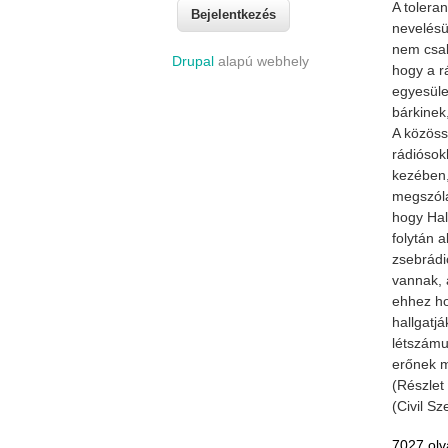
A tolera
nevelésü
nem csak
Drupal
alapú webhely
hogy a r
egyesüle
bárkinek
A közössé
rádiósok
kezében,
megszóla
hogy Hal
folytán a
zsebrádi
vannak, 
ehhez ho
hallgatj
létszámu
erőnek 
(Részlet
(Civil S
7027 olv