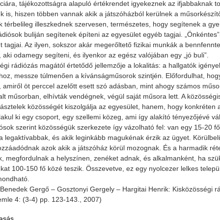
nciára, tájékozottságra alapuló értékrendet igyekeznek az ifjabbaknak t
k is, hiszen többen vannak akik a játszóházból kerülnek a műsorkészít
 térbelileg illeszkednek szervesen, természetes, hogy segítenek a gy
ádiósok buliján segítenek építeni az egyesület egyéb tagjai. „Önkéntes
t tagjai. Az ilyen, sokszor akár megerőltető fizikai munkák a bennfenn
, aki odamegy segíteni, és ilyenkor az egész valójában egy „jó buli”.
gi rádiózás magától értetődő jellemzője a lokalitás: a hallgatók igények
hoz, messze túlmenően a kívánságműsorok szintjén. Előfordulhat, hogy
 amiről öt perccel azelőtt esett szó adásban, mint ahogy számos műsork
lt műsorban, elhívták vendégnek, végül saját műsora lett. A közösség
ásztelek közösségét kiszolgálja az egyesület, hanem, hogy konkréten 
lakul ki egy csoport, egy szellemi közeg, ami így alakító tényezőjévé vá
ósok szerint közösségük szerkezete így vázolható fel: van egy 15-20 fő
a legaktívabbak, és akik leginkább magukénak érzik az ügyet. Körülbelü
zzáadódnak azok akik a játszóház körül mozognak. És a harmadik réte
ák, megfordulnak a helyszínen, zenéket adnak, és alkalmanként, ha sz
kat 100-150 fő közé teszik. Összevetve, ez egy nyolcezer lelkes települé
mondható.
 Benedek Gergő – Gosztonyi Gergely – Hargitai Henrik: Kisközösségi r
zemle 4: (3-4) pp. 123-143., 2007)
asás