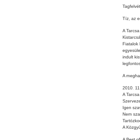
Tagfelvét
Tíz, az 
A Tarcsa
Kistarcs
Fiatalok
egyesüle
indult ki
legfontos
A meghal
2010. 11.
A Tarcsa
Szerveze
Igen sza
Nem szav
Tartózko
A Közgyű
A Best o