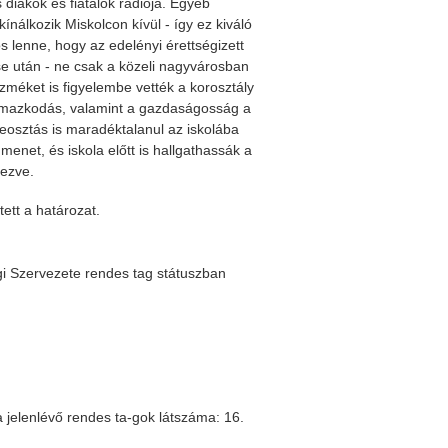
 diákok és fiatalok rádiója. Egyéb
álkozik Miskolcon kívül - így ez kiváló
s lenne, hogy az edelényi érettségizett
se után - ne csak a közeli nagyvárosban
zméket is figyelembe vették a korosztály
al-mazkodás, valamint a gazdaságosság a
eosztás is maradéktalanul az iskolába
menet, és iskola előtt is hallgathassák a
rezve.
ett a határozat.
gi Szervezete rendes tag státuszban
 jelenlévő rendes ta-gok látszáma: 16.