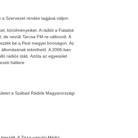
y a Szervezet rendes tagjává váljon:
t, körülményeiket. A rádiót a Fiatalok
t, de nevük Tarcsa FM-re változott. A
yezték be a Pest megyei bíróságon. Az
 állomásának tekinthető. A 2006-ban
álló rádiós stáb. Azóta az egyesület
ezeti háttere.
sületet a Szabad Rádiók Magyarországi
 beszélt. A Tisza-vasvári Média