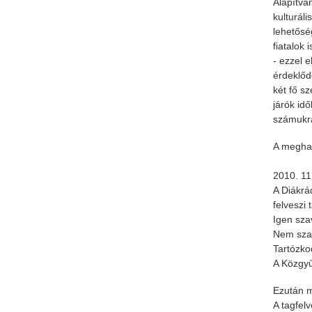
Alapítvá
kulturál
lehetősé
fiatalok
- ezzel 
érdeklőd
két fő s
járók id
számukra
A meghal
2010. 11.
A Diákrá
felveszi 
Igen sza
Nem szav
Tartózkod
A Közgyű
Ezután m
A tagfelv