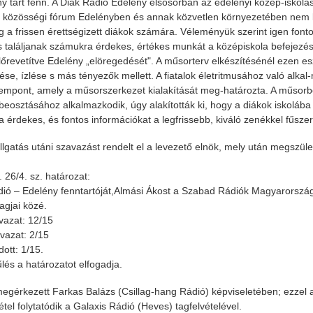
ny tart fenn. A Diák Rádió Edelény elsősorban az edelényi közép-iskolás
is közösségi fórum Edelényben és annak közvetlen környezetében nem kín
g a frissen érettségizett diákok számára. Véleményük szerint igen fonto
 is találjanak számukra érdekes, értékes munkát a középiskola befejezé
előrevetítve Edelény „elöregedését". A műsorterv elkészítésénél ezen es
ése, ízlése s más tényezők mellett. A fiatalok életritmusához való alk
zempont, amely a műsorszerkezet kialakítását meg-határozta. A műsorb
őbeosztásához alkalmazkodik, úgy alakították ki, hogy a diákok iskolába 
 érdekes, és fontos információkat a legfrissebb, kiváló zenékkel fűsze
lgatás utáni szavazást rendelt el a levezető elnök, mely után megszület
 26/4. sz. határozat:
dió – Edelény fenntartóját,Almási Ákost a Szabad Rádiók Magyarorszá
tagjai közé.
vazat: 12/15
azat: 2/15
ott: 1/15.
lés a határozatot elfogadja.
egérkezett Farkas Balázs (Csillag-hang Rádió) képviseletében; ezzel a
étel folytatódik a Galaxis Rádió (Heves) tagfelvételével.