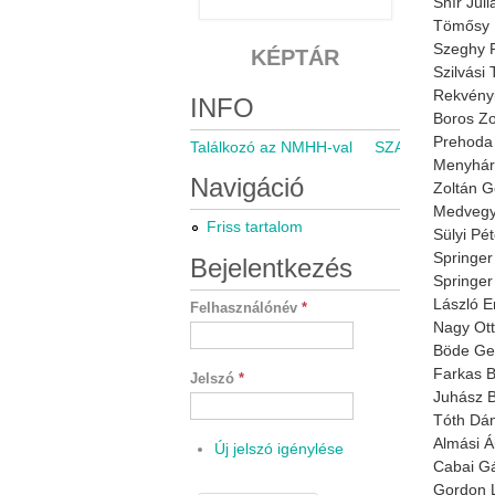
Snír Júl
Tömősy 
Szeghy F
KÉPTÁR
Szilvási
Rekvényi
INFO
Boros Zo
Prehoda 
Találkozó az NMHH-val
SZARÁMA közgyű
Menyhárt
Navigáció
Zoltán G
Medvegy
Friss tartalom
Sülyi Pé
Springer
Bejelentkezés
Springer
László E
Felhasználónév
*
Nagy Ot
Böde Ge
Farkas B
Jelszó
*
Juhász B
Tóth Dán
Almási Á
Új jelszó igénylése
Cabai Gá
Gordon 