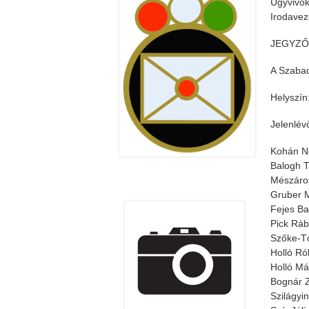
Ügyvivők
Irodavez
JEGYZ
A Szabad
Helyszín
Jelenlév
Kohán No
Balogh T
Mészáros
Gruber M
Fejes Ba
Pick Ráb
Szőke-T
Holló Ró
Holló Má
Bognár 
Szilágyi