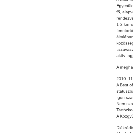
Egyesüle
fő, alap
rendezvé
1-2 km-e
fenntart
általába
közösség
tiszavas
aktív ta
A meghal
2010. 11.
A Best o
státuszba
Igen sza
Nem szav
Tartózko
A Közgyű
Diákrádi