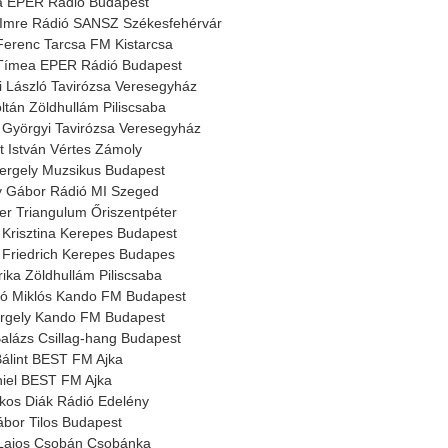
ia EPER Rádió Budapest
Imre Rádió SANSZ Székesfehérvár
erenc Tarcsa FM Kistarcsa
 Tímea EPER Rádió Budapest
 László Tavirózsa Veresegyház
ltán Zöldhullám Piliscsaba
Györgyi Tavirózsa Veresegyház
lés 2021.11.05.
Riport a Civil Rádióban
Meghívó közgyülésre
 István Vértes Zámoly
ergely Muzsikus Budapest
 Gábor Rádió MI Szeged
ter Triangulum Őriszentpéter
 Krisztina Kerepes Budapest
 Friedrich Kerepes Budapes
rika Zöldhullám Piliscsaba
tó Miklós Kando FM Budapest
rgely Kando FM Budapest
alázs Csillag-hang Budapest
álint BEST FM Ajka
iel BEST FM Ajka
kos Diák Rádió Edelény
bor Tilos Budapest
Lajos Csobán Csobánka