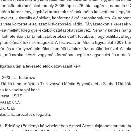
t működteti rádiójukat, amely 2006. április 26. óta sugároz, naponta 0
vetően keresztény, egyházi tartalmak szólnak, néha közvetítenek egyéb
nyeket, kulturális ajánlókat, konferenciákról tudósítanak stb. Az adó
s vételkörzetet jelet, azaz kisközösségi rádió. Pályázatokon sikeresek 
á-sa mellett főleg gyerektáboroztatásokat szervez. Néhány kérdés hang
n kéthetenként tartanak „stábértekezletet”, továbbá, hogy politikával eg
 rádiójának tekintik magukat. A Tiszavasvári Média Egyesület 2007-ben, 
vári és a környező településeken élő fiatalok köz-reműködésével. Az al
gja, műsorokat készít vagy más formában segíti az egyesület és a rádi
lgatás után a levezető elnök szavazást kért.
 26/3. sz. határozat:
f Rádió fenntartóját, a Tiszavasvári Média Egyesületet a Szabad Rádi
n felveszi tagjai közé.
vazat: 15/15
azat: 0/15
dik: 0/15
lés a határozatot elfogadja.
ó - Edelény (Edelény) képviseletében Almási Ákos tulajdonos mutatta be 