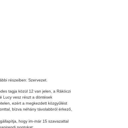
ábbi részeiben: Szervezet.
es tagja közül 12 van jelen, a Rákóczi
é Lucy vesz részt a döntések
telen, ezért a megkezdett közgyűlést
nttal, bízva néhány távolabbról érkező,
gállapítja, hogy im-már 15 szavazattal
napirendi pontokat: