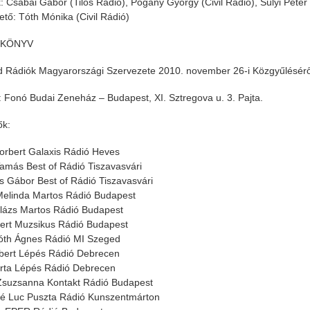
: Csabai Gábor (Tilos Rádió), Pogány György (Civil Rádió), Sülyi Péter
ető: Tóth Mónika (Civil Rádió)
ŐKÖNYV
 Rádiók Magyarországi Szervezete 2010. november 26-i Közgyűlésérő
: Fonó Budai Zeneház – Budapest, XI. Sztregova u. 3. Pajta.
ők:
rbert Galaxis Rádió Heves
amás Best of Rádió Tiszavasvári
 Gábor Best of Rádió Tiszavasvári
elinda Martos Rádió Budapest
lázs Martos Rádió Budapest
ert Muzsikus Rádió Budapest
óth Ágnes Rádió MI Szeged
bert Lépés Rádió Debrecen
rta Lépés Rádió Debrecen
Zsuzsanna Kontakt Rádió Budapest
né Luc Puszta Rádió Kunszentmárton