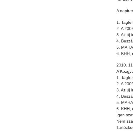
A napire
1. Tagfel
2. A 200
3. Az új
4. Beszá
5. MAHA
6. KHH, 
2010. 11.
A Közgyű
1. Tagfel
2. A 200
3. Az új
4. Beszá
5. MAHA
6. KHH, 
Igen sza
Nem szav
Tartózko