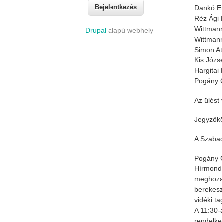
Dankó Er
Réz Ági 
Wittmann
Drupal
alapú webhely
Wittman
Simon At
Kis Józs
Hargitai
Pogány G
Az ülést
Jegyzőkö
A Szabad
Pogány G
Hírmondó
meghozat
berekesz
vidéki t
A 11:30-
rendelke