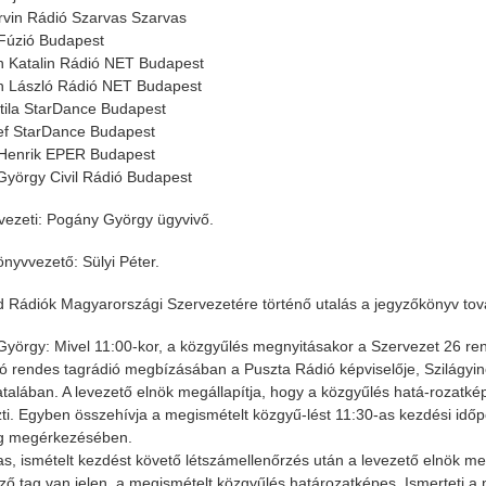
vin Rádió Szarvas Szarvas
Fúzió Budapest
 Katalin Rádió NET Budapest
n László Rádió NET Budapest
tila StarDance Budapest
ef StarDance Budapest
 Henrik EPER Budapest
yörgy Civil Rádió Budapest
 vezeti: Pogány György ügyvivő.
nyvvezető: Sülyi Péter.
 Rádiók Magyarországi Szervezetére történő utalás a jegyzőkönyv tov
yörgy: Mivel 11:00-kor, a közgyűlés megnyitásakor a Szervezet 26 rend
 rendes tagrádió megbízásában a Puszta Rádió képviselője, Szilágyin
alában. A levezető elnök megállapítja, hogy a közgyűlés hatá-rozatkép
ti. Egyben összehívja a megismételt közgyű-lést 11:30-as kezdési időpo
ag megérkezésében.
as, ismételt kezdést követő létszámellenőrzés után a levezető elnök me
ző tag van jelen, a megismételt közgyűlés határozatképes. Ismerteti a 