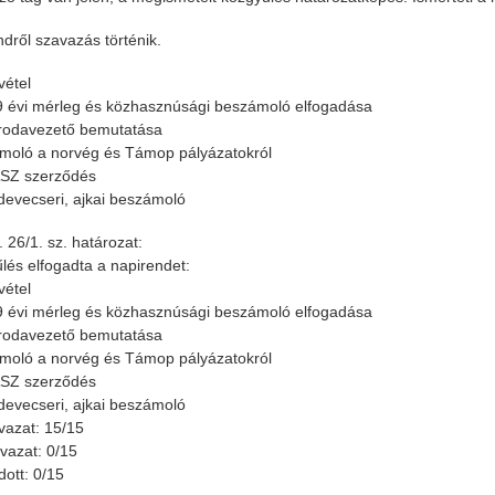
ndről szavazás történik.
vétel
9 évi mérleg és közhasznúsági beszámoló elfogadása
 irodavezető bemutatása
moló a norvég és Támop pályázatokról
SZ szerződés
devecseri, ajkai beszámoló
 26/1. sz. határozat:
lés elfogadta a napirendet:
vétel
9 évi mérleg és közhasznúsági beszámoló elfogadása
 irodavezető bemutatása
moló a norvég és Támop pályázatokról
SZ szerződés
devecseri, ajkai beszámoló
vazat: 15/15
azat: 0/15
dott: 0/15