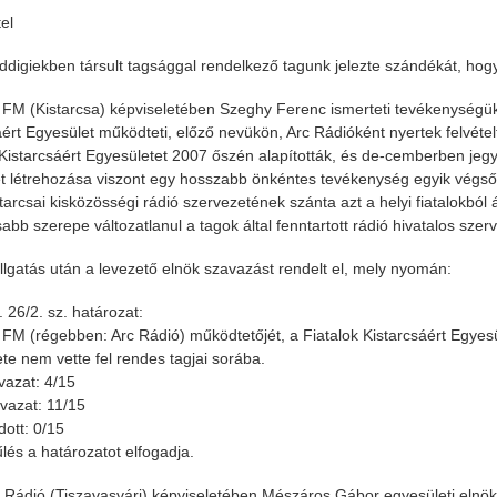
el
eddigiekben társult tagsággal rendelkező tagunk jelezte szándékát, hog
 FM (Kistarcsa) képviseletében Szeghy Ferenc ismerteti tevékenységüke
áért Egyesület működteti, előző nevükön, Arc Rádióként nyertek felvétel
 Kistarcsáért Egyesületet 2007 őszén alapították, és de-cemberben jeg
t létrehozása viszont egy hosszabb önkéntes tevékenység egyik végső
starcsai kisközösségi rádió szervezetének szánta azt a helyi fiatalokból 
abb szerepe változatlanul a tagok által fenntartott rádió hivatalos szerv
lgatás után a levezető elnök szavazást rendelt el, mely nyomán:
 26/2. sz. határozat:
 FM (régebben: Arc Rádió) működtetőjét, a Fiatalok Kistarcsáért Egye
te nem vette fel rendes tagjai sorába.
vazat: 4/15
azat: 11/15
dott: 0/15
lés a határozatot elfogadja.
f Rádió (Tiszavasvári) képviseletében Mészáros Gábor egyesületi elnök