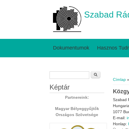
Szabad Rád
Dokumentumok
Hasznos Tudn
Keresés űrlap
Jelenl
Keresés
Címlap
»
Képtár
Közgy
Partnereink:
Szabad 
Hungaria
Magyar Bélyeggyűjtők
1077 Bud
Országos Szövetsége
E-mail:
i
Honlap: