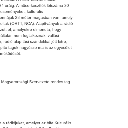
-24 óráig. A műsorkészítők létszáma 20
 eseményeket, kulturális
antennájuk 28 méter magasban van, amely
voltak (ORTT, NCA). Alapítványuk a rádió
zott el, amelyekre elmondta, hogy
yáltalán nem foglalkoznak, vallási
rádió alapítási szándékkal jött létre,
apító tagok nagyésze ma is az egyesület
ó működését.
ók Magyarországi Szervezete rendes tag
a rádiójukat, amelyet az Alfa Kulturális