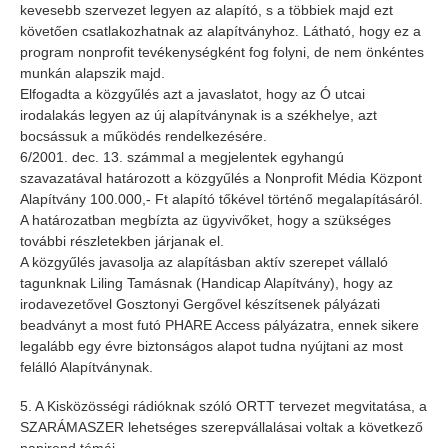
kevesebb szervezet legyen az alapító, s a többiek majd ezt
követően csatlakozhatnak az alapítványhoz. Látható, hogy ez a
program nonprofit tevékenységként fog folyni, de nem önkéntes
munkán alapszik majd.
Elfogadta a közgyűlés azt a javaslatot, hogy az Ó utcai
irodalakás legyen az új alapítványnak is a székhelye, azt
bocsássuk a működés rendelkezésére.
6/2001. dec. 13. számmal a megjelentek egyhangú
szavazatával határozott a közgyűlés a Nonprofit Média Központ
Alapítvány 100.000,- Ft alapító tőkével történő megalapításáról.
A határozatban megbízta az ügyvivőket, hogy a szükséges
további részletekben járjanak el.
A közgyűlés javasolja az alapításban aktív szerepet vállaló
tagunknak Liling Tamásnak (Handicap Alapítvány), hogy az
irodavezetővel Gosztonyi Gergővel készítsenek pályázati
beadványt a most futó PHARE Access pályázatra, ennek sikere
legalább egy évre biztonságos alapot tudna nyújtani az most
felálló Alapítványnak.
5. A Kisközösségi rádióknak szóló ORTT tervezet megvitatása, a
SZARÁMASZER lehetséges szerepvállalásai voltak a következő