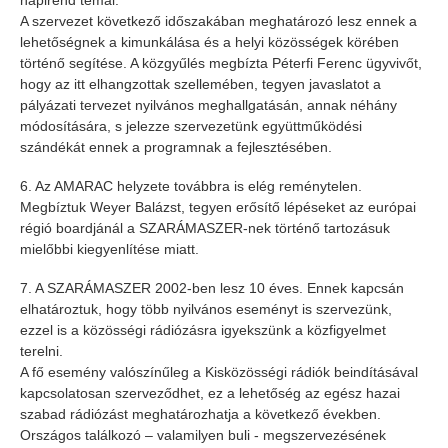
napirend témái.
A szervezet következő időszakában meghatározó lesz ennek a
lehetőségnek a kimunkálása és a helyi közösségek körében
történő segítése. A közgyűlés megbízta Péterfi Ferenc ügyvivőt,
hogy az itt elhangzottak szellemében, tegyen javaslatot a
pályázati tervezet nyilvános meghallgatásán, annak néhány
módosítására, s jelezze szervezetünk együttműködési
szándékát ennek a programnak a fejlesztésében.
6. Az AMARAC helyzete továbbra is elég reménytelen.
Megbíztuk Weyer Balázst, tegyen erősítő lépéseket az európai
régió boardjánál a SZARÁMASZER-nek történő tartozásuk
mielőbbi kiegyenlítése miatt.
7. A SZARÁMASZER 2002-ben lesz 10 éves. Ennek kapcsán
elhatároztuk, hogy több nyilvános eseményt is szervezünk,
ezzel is a közösségi rádiózásra igyekszünk a közfigyelmet
terelni.
A fő esemény valószínűleg a Kisközösségi rádiók beindításával
kapcsolatosan szerveződhet, ez a lehetőség az egész hazai
szabad rádiózást meghatározhatja a következő években.
Országos találkozó – valamilyen buli - megszervezésének