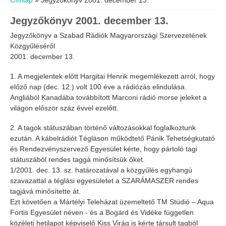
Címlap
» Jegyzőkönyv 2001. december 13.
Jegyzőkönyv 2001. december 13.
Jegyzőkönyv a Szabad Rádiók Magyarországi Szervezetének
Közgyűléséről
2001. december 13.
1. A megjelentek előtt Hargitai Henrik megemlékezett arról, hogy
előző nap (dec. 12.) volt 100 éve a rádiózás elindulása.
Angliából Kanadába továbbított Marconi rádió morse jeleket a
világon először száz évvel ezelőtt.
2. A tagok státuszában történő változásokkal foglalkoztunk
ezután. A kábelrádiót Tégláson működtető Pánik Tehetségkutató
és Rendezvényszervező Egyesület kérte, hogy pártoló tagi
státuszából rendes taggá minősítsük őket.
1/2001. dec. 13. sz. határozatával a közgyűlés egyhangú
szavazattal a téglási egyesületet a SZARÁMASZER rendes
tagjává minősítette át.
Ezt követően a Mártélyi Teleházat üzemeltető TM Stúdió – Aqua
Fortis Egyesület néven - és a Bogárd és Vidéke független
közéleti hetilapot képviselő Kiss Virág is kérte társult tagból