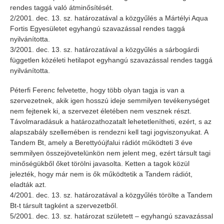
rendes taggá való átminősítését.
2/2001. dec. 13. sz. határozatával a közgyűlés a Mártélyi Aqua
Fortis Egyesületet egyhangú szavazással rendes taggá
nyilvánította.
3/2001. dec. 13. sz. határozatával a közgyűlés a sárbogárdi
független közéleti hetilapot egyhangú szavazással rendes taggá
nyilvánította.
Péterfi Ferenc felvetette, hogy több olyan tagja is van a
szervezetnek, akik igen hosszú ideje semmilyen tevékenységet
nem fejtenek ki, a szervezet életében nem vesznek részt.
Távolmaradásuk a határozathozatalt lehetetlenítheti, ezért, s az
alapszabály szellemében is rendezni kell tagi jogviszonyukat. A
Tandem Bt, amely a Berettyóújfalui rádiót működteti 3 éve
semmilyen összejövetelünkön nem jelent meg, ezért társult tagi
minőségükből őket törölni javasolta. Ketten a tagok közül
jelezték, hogy már nem is ők működtetik a Tandem rádiót,
eladták azt.
4/2001. dec. 13. sz. határozatával a közgyűlés törölte a Tandem
Bt-t társult tagként a szervezetből.
5/2001. dec. 13. sz. határozat született – egyhangú szavazással