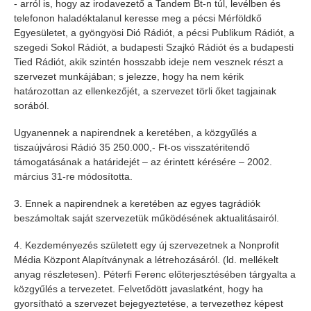
- arról is, hogy az irodavezető a Tandem Bt-n túl, levélben és
telefonon haladéktalanul keresse meg a pécsi Mérföldkő
Egyesületet, a gyöngyösi Dió Rádiót, a pécsi Publikum Rádiót, a
szegedi Sokol Rádiót, a budapesti Szajkó Rádiót és a budapesti
Tied Rádiót, akik szintén hosszabb ideje nem vesznek részt a
szervezet munkájában; s jelezze, hogy ha nem kérik
határozottan az ellenkezőjét, a szervezet törli őket tagjainak
sorából.
Ugyanennek a napirendnek a keretében, a közgyűlés a
tiszaújvárosi Rádió 35 250.000,- Ft-os visszatéritendő
támogatásának a határidejét – az érintett kérésére – 2002.
március 31-re módosította.
3. Ennek a napirendnek a keretében az egyes tagrádiók
beszámoltak saját szervezetük működésének aktualitásairól.
4. Kezdeményezés született egy új szervezetnek a Nonprofit
Média Központ Alapítványnak a létrehozásáról. (ld. mellékelt
anyag részletesen). Péterfi Ferenc előterjesztésében tárgyalta a
közgyűlés a tervezetet. Felvetődött javaslatként, hogy ha
gyorsítható a szervezet bejegyeztetése, a tervezethez képest