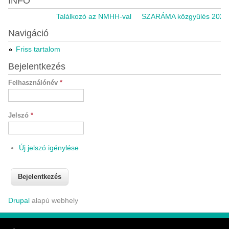
INFO
Találkozó az NMHH-val
SZARÁMA közgyűlés 2021.11
Navigáció
Friss tartalom
Bejelentkezés
Felhasználónév
*
Jelszó
*
Új jelszó igénylése
Drupal
alapú webhely