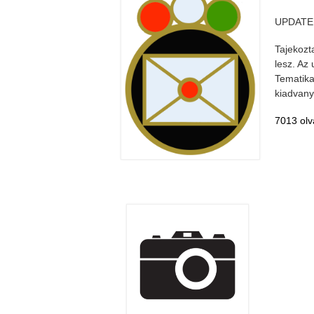
UPDATE: 
Tajekozt
lesz. Az
Tematika
kiadvanyo
7013 olv