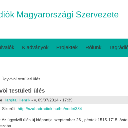
iók Magyarországi Szervezete
ivalók
Kiadványok
Projektek
Rólunk
Tagrádi
egi hely
 Ügyvivöi testületi ülés
öi testületi ülés
te
Hargitai Henrik
- v, 09/07/2014 - 17:39
Sikerült!
http://szabadradiok.hu/hu/node/334
Az ügyvivői ülés új időpontja szeptember 26., péntek 1515-1715, Ast
 szoba.