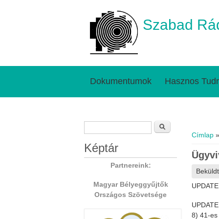
Szabad Rád
Dokumentumok
Hasznos Tudn
Keresés űrlap
Jelenl
Keresés
Címlap
»
Képtár
Ügyviv
Partnereink:
Beküld
Magyar Bélyeggyűjtők
UPDATE: 
Országos Szövetsége
UPDATE: 
8) 41-es