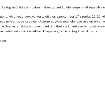
Az ügyvivői ülés a mostani határozatlanképtelensége miatt más alka
ato: a következo ugyvivoi testuleti ules szeptember 17 szerda, 16-18 
 ules nyilvanos es csak mindharom ugyvivo megjelenese eseten erveny
: A Szervezet aktualis ugyei. Ezek érinthetik a kovetkezo temakat: kony
k, lobbi, információs felület, közgyules, taglista, tagdíj vs. Artisjus.
asás