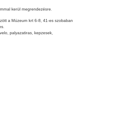
lommal kerül megrendezésre.
között a Múzeum krt 6-8, 41-es szobaban
es.
velo, palyazatiras, kepzesek,