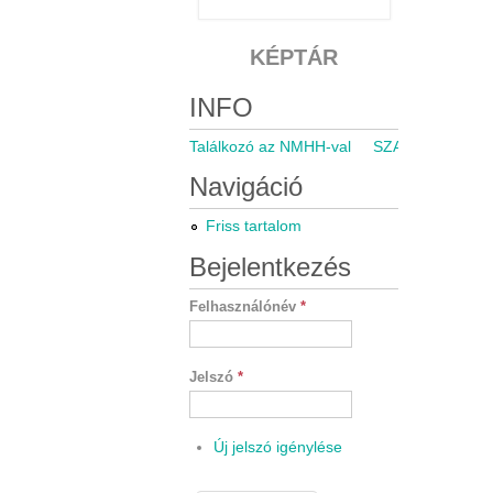
KÉPTÁR
INFO
Találkozó az NMHH-val
SZARÁMA közgyű
Navigáció
Friss tartalom
Bejelentkezés
Felhasználónév
*
Jelszó
*
Új jelszó igénylése