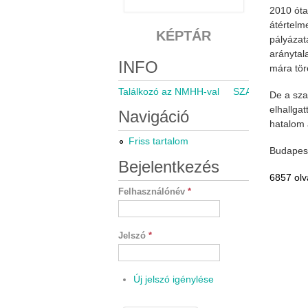
2010 óta
átértelm
KÉPTÁR
pályázata
aránytal
INFO
mára tör
Találkozó az NMHH-val
SZARÁMA közgyű
De a sza
elhallgat
Navigáció
hatalom 
Friss tartalom
Budapest
Bejelentkezés
6857 olv
Felhasználónév
*
Jelszó
*
Új jelszó igénylése