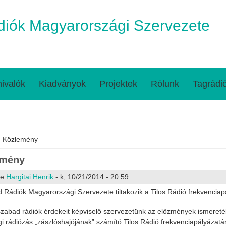
iók Magyarországi Szervezete
ivalók
Kiadványok
Projektek
Rólunk
Tagrádi
egi hely
 Közlemény
emény
te
Hargitai Henrik
- k, 10/21/2014 - 20:59
 Rádiók Magyarországi Szervezete tiltakozik a Tilos Rádió frekvenciapá
szabad rádiók érdekeit képviselő szervezetünk az előzmények ismereté
i rádiózás „zászlóshajójának” számító Tilos Rádió frekvenciapályázat