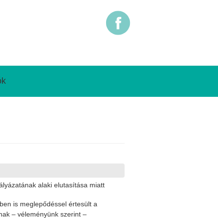
ók
lyázatának alaki elutasítása miatt
ben is meglepődéssel értesült a
ának – véleményünk szerint –