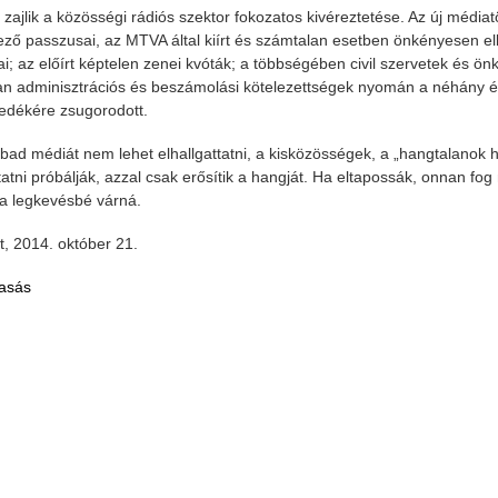
 zajlik a közösségi rádiós szektor fokozatos kivéreztetése. Az új média
ező passzusai, az MTVA által kiírt és számtalan esetben önkényesen el
i; az előírt képtelen zenei kvóták; a többségében civil szervetek és önk
an adminisztrációs és beszámolási kötelezettségek nyomán a néhány é
edékére zsugorodott.
lés 2021.11.05.
Riport a Civil Rádióban
Meghívó közgyülésre
bad médiát nem lehet elhallgattatni, a kisközösségek, a „hangtalanok 
tatni próbálják, azzal csak erősítik a hangját. Ha eltapossák, onnan fog
a legkevésbé várná.
, 2014. október 21.
asás