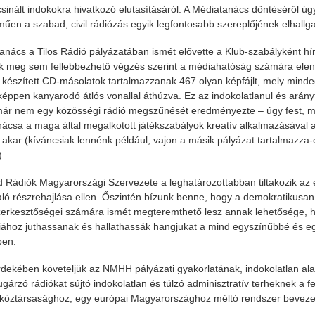
inált indokokra hivatkozó elutasításáról. A Médiatanács döntéséről úgy
műen a szabad, civil rádiózás egyik legfontosabb szereplőjének elhallga
anács a Tilos Rádió pályázatában ismét elővette a Klub-szabályként hírh
 meg sem fellebbezhető végzés szerint a médiahatóság számára elenge
készített CD-másolatok tartalmazzanak 467 olyan képfájlt, mely mindegy
képpen kanyarodó átlós vonallal áthúzva. Ez az indokolatlanul és arányt
ár nem egy közösségi rádió megszűnését eredményezte – úgy fest, mo
ácsa a maga által megalkotott játékszabályok kreatív alkalmazásával a 
k akar (kíváncsiak lennénk például, vajon a másik pályázat tartalmazza
).
 Rádiók Magyarországi Szervezete a leghatározottabban tiltakozik az e
aló részrehajlása ellen. Őszintén bízunk benne, hogy a demokratikus
zerkesztőségei számára ismét megteremthető lesz annak lehetősége, ho
iához juthassanak és hallathassák hangjukat a mind egyszínűbbé és egy
ben.
dekében követeljük az NMHH pályázati gyakorlatának, indokolatlan ala
ugárzó rádiókat sújtó indokolatlan és túlzó adminisztratív terheknek a f
öztársasághoz, egy európai Magyarországhoz méltó rendszer beveze