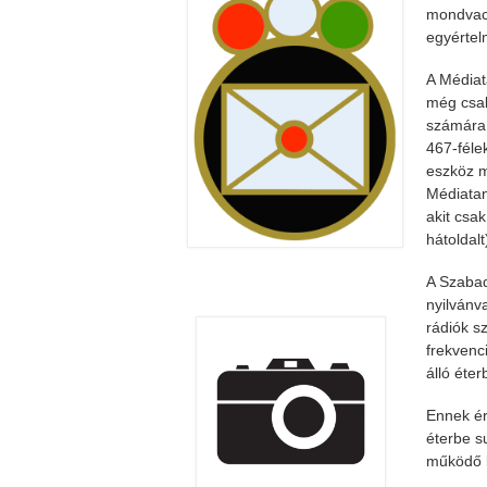
mondvacs
egyértel
A Médiat
még csak
számára 
467-féle
eszköz m
Médiatan
akit csa
hátoldalt
A Szabad
nyilvánv
rádiók s
frekvenc
álló éter
Ennek ér
éterbe s
működő k