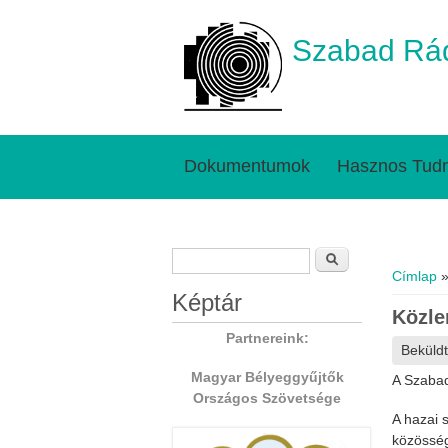
Szabad Rád
Dokumentumok
Hasznos Tudn
Keresés űrlap
Jelenl
Keresés
Címlap
»
Képtár
Közl
Partnereink:
Beküld
Magyar Bélyeggyűjtők
A Szabad
Országos Szövetsége
A hazai 
közösség