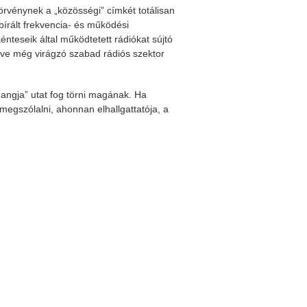
törvénynek a „közösségi” címkét totálisan
bírált frekvencia- és működési
énteseik által működtetett rádiókat sújtó
ve még virágzó szabad rádiós szektor
Közgyülés meghívó
SMART rádiós képzés
Készül a SZARÁMA rád
hangja” utat fog törni magának. Ha
 megszólalni, ahonnan elhallgattatója, a