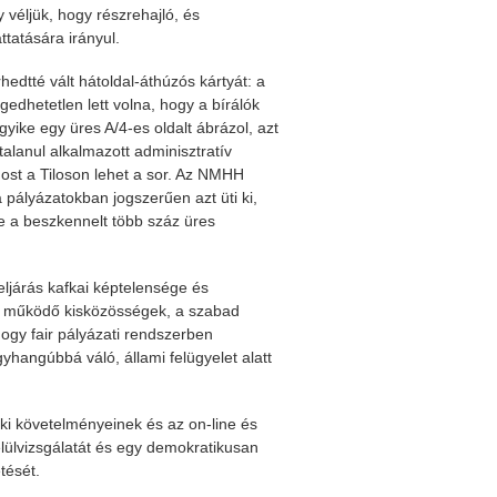
 véljük, hogy részrehajló, és
ttatására irányul.
edtté vált hátoldal-áthúzós kártyát: a
dhetetlen lett volna, hogy a bírálók
ike egy üres A/4-es oldalt ábrázol, azt
alanul alkalmazott adminisztratív
st a Tiloson lehet a sor. Az NMHH
pályázatokban jogszerűen azt üti ki,
-e a beszkennelt több száz üres
ljárás kafkai képtelensége és
an működő kisközösségek, a szabad
gy fair pályázati rendszerben
hangúbbá váló, állami felügyelet alatt
ki követelményeinek és az on-line és
elülvizsgálatát és egy demokratikusan
tését.