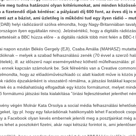
őre meg tudna határozni olyan kritériumokat, ami minden közösség
a fizetendő díjak kérdése: a pályázati díj 600 font, az éves díj is
ti azt a bázist, ami üzletileg is működni tud egy ilyen rádió – mut
s (DAB) helyi rádiózásról szólva elmondta, hogy Nagy-Britanniában tavaly
rszágon ilyen egyáltalán nincs). Jelzésértékű, hogy a digitális rádiózá
tetését a BBC húzza előre - a digitális rádiók több mint felén a BBC-t h
i napon ezután Békés Gergely (EJI), Csaba Amália (MAHASZ) mutatta b
ádióknak – melyek a szabad felhasználású zenék (70 évvel a szerző halála
ételek), ill. az időszerű napi eseményekhez köthető műfelhasználás: pl 
s ennek kapcsán számolunk be. Sok félreértés van a Creative commons 
lmondta, hogy az előadóművész/kiadó cc alatt kiadott műve is közös jogke
sok rádiós éjszakánként is visszatérő rémálma, a játszási listákkal kapc
tek és a médiahatóság elfogadtak egy közös formátumot, melyet mind
 formátumú játszási lista kialakítása "óriási fejlesztéseket jelenthet n
vény végén Molnár Kata Orsolya a social média felhasználási lehetőség
geket, így pl. hogy egy falurádiónak hatékonyabb lehet Facebook csopo
y a Facebook olyan kevés embernek jeleníti meg a posztjainkat még a mi
 lehet a posztokért fizetni, akár napi kétszáz forintot is, ami jelentőse