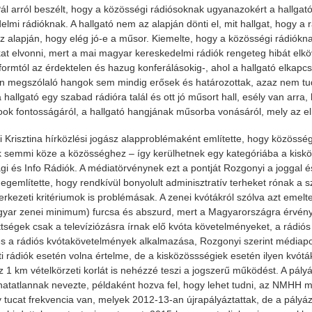
ál arról beszélt, hogy a közösségi rádiósoknak ugyanazokért a hallgató
elmi rádióknak. A hallgató nem az alapján dönti el, mit hallgat, hogy a
 alapján, hogy elég jó-e a műsor. Kiemelte, hogy a közösségi rádiókna
kat elvonni, mert a mai magyar kereskedelmi rádiók rengeteg hibát elköv
nformtól az érdektelen és hazug konferálásokig-, ahol a hallgató elkap
n megszólaló hangok sem mindig erősek és határozottak, azaz nem tudják
hallgató egy szabad rádióra talál és ott jó műsort hall, esély van arra,
ok fontosságáról, a hallgató hangjának műsorba vonásáról, mely az elm
 Krisztina hírközlési jogász alapproblémaként említette, hogy közösségi
semmi köze a közösséghez – így kerülhetnek egy kategóriába a kisközö
i és Info Rádiók. A médiatörvénynek ezt a pontját Rozgonyi a joggal és
 Megemlítette, hogy rendkívül bonyolult adminisztratív terheket rónak a 
rkezeti kritériumok is problémásak. A zenei kvótákról szólva azt emelt
ar zenei minimum) furcsa és abszurd, mert a Magyarországra érvén
ttségek csak a televíziózásra írnak elő kvóta követelményeket, a rádiós
es a rádiós kvótakövetelmények alkalmazása, Rozgonyi szerint médiapo
ti rádiók esetén volna értelme, de a kisközössségiek esetén ilyen kvótá
z 1 km vételkörzeti korlát is nehézzé teszi a jogszerű működést. A pályá
hatatlannak nevezte, példaként hozva fel, hogy lehet tudni, az NMHH mi
 tucat frekvencia van, melyek 2012-13-an újrapályáztattak, de a pályáz