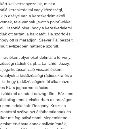
kért kell versenyezniük, mint a
 rádió kereskedelmi vagy közösségi,
k jó esélye van a kereskedelmiektől
etnek, tele vannak „switch point”-okkal
csol. Hasonló hiba, hogy a kereskedelemi
 ott tartani a hallgatót. Ha szörfölés
 hogy ott is maradjon. Szever Pál beszélt
últ évtizedben háttérbe szorult.
 rádióként olyanokat definiál a törvény,
sségi rádiók és pl. a Lánchíd, Jazzy,
 jogalkotással való visszaélésként
szabályok a kisközösségi rádiósokra és a
e ki, hogy (a közösségieknél alkalmazott
yes EU-s jogharmonizációs
 kvótákról az adott ország dönt. Bár nem
litikailag ennek elsősorban az országos
k nem indokoltak. Rozgonyi Krisztina
ztatásról szólva azt átláthatatlannak és
kor mit fog pályáztatni. Megemlítette,
atokat érvénytelennek nyilvánították,