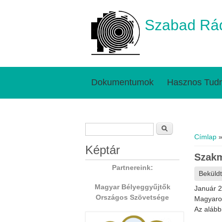
Szabad Rád
Dokumentumok
Hasznos Tudn
Keresés űrlap
Jelenl
Keresés
Címlap
»
Képtár
Szakm
Partnereink:
Beküld
Magyar Bélyeggyűjtők
Január 2
Országos Szövetsége
Magyaror
Az alább