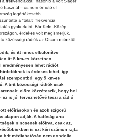
 a frekvenciákkal; hasonló a volt Sláger
ió használ – és nem érhető el
 ország legértékesebb
ntette a "talált" frekvencia
ztatás gyakorlatát. Bár Kelet-Közép
országon, érdekes volt megismerjük,
tó közösségi rádiók az Ofcom miénktől
Közgyülés meghívó
SMART rádiós képzés
Készül a SZARÁMA rád
ik, és itt nincs elkülönítve
ően itt 5 km-es körzetben
ol eredményesen lehet rádiót
hirdetőknek is érdekes lehet, így
ási szempontból egy 5 km-es
. A brit közösségi rádiók csak
arensek: előre közzéteszik, hogy hol
ez is jól tervezhetővé teszi a rádió
tt előírásokon és azok szigorú
ás alapon adják. A hatóság arra
ttségek nincsenek előírva, csak az,
későbbiekben is ezt kéri számon rajta
a brit médiahatóság nem gondolja,