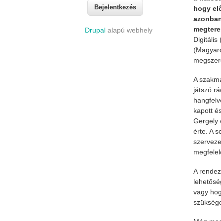
hogy el
azonban 
megterem
Drupal
alapú webhely
Digitáli
(Magyaro
megszeret
A szakma
játszó r
hangfelv
kapott é
Gergely e
érte. A 
szerveze
megfelelő
A rendez
lehetősé
vagy hog
szükséges