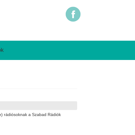
ók
ine) rádiósoknak a Szabad Rádiók