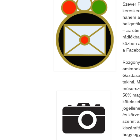
Szever P
keresked
hanem az
hallgató
– az úti
rádiókba
közben a 
a Facebo
Rozgonyi
amimnek 
Gazdaság
tekinti.
műsorsze
50% magy
köteleze
jogellen
és körze
szerint a
kiszámít
hogy egy