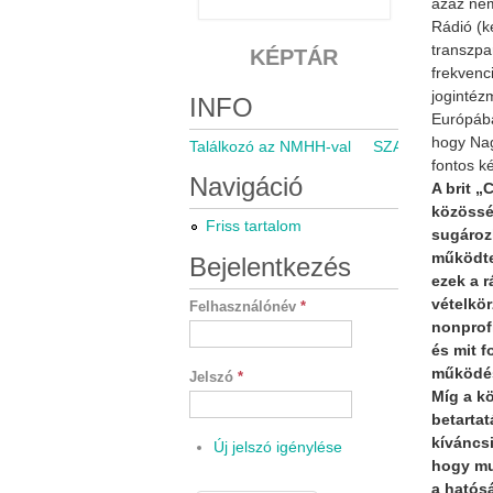
azaz nem
Rádió (k
transzpa
KÉPTÁR
frekvenc
jogintéz
INFO
Európába
hogy Nag
Találkozó az NMHH-val
SZARÁMA közgyű
fontos k
Navigáció
A brit „
közösség
Friss tartalom
sugározh
működtet
Bejelentkezés
ezek a 
vételkör
Felhasználónév
*
nonprof
és mit f
működés
Jelszó
*
Míg a k
betartat
kíváncsi
Új jelszó igénylése
hogy mu
a hatós