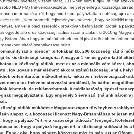
 hirdettek nyertest, viszont most, 2015-ben sem tudjuk, mi van ezekkel
ésőbb NEO FM) frekvenciakészlete, melyet jelenleg a közszolgálati rád
rensen információ arról, hogy miért nem pályáztatta a hatóság újra az
iakészletét. „Nem örömteli” fejleménynek nevezte, hogy az NMHH megszű
ményét, amivel a piaci szereplők proaktívan befolyásolni tudták a pályá
n egyedülálló erős közösségi rádiós szcéna alakult ki 2010-ig Magyar
y-Britanniában hogyan működhetnek ennél jóval erősebb és önfenntar
lés 2021.11.05.
Riport a Civil Rádióban
Meghívó közgyülésre
érdésekben eltérő szabályozása miatt.
Community radio licence” birtokában kb. 200 közösségi rádió működ
i és kisközösségi kategória. A magyar 1 km-es gyakorlattól eltér
atnak a közösségi rádiók, mert ez az a minimális vételkörzet, ah
ni, így ugyanis már elérhető akkora számú lakosság, ami a helyi 
rádiók önfenntartóan működhetnek, miközben frekvenciagazálkod
zet nem okoz frekvenciatervezési problémát, és bárhol megoldható
itok lehetnek, de reklámozhatnak. A médiahatóság lépései transzp
ognak megpályáztatni. Egy engedély 5 évre szól (nálunk háromra) - 
ét.
özösségi rádiók működése Magyarországon törvényben szabályozo
ásán alapszik, a közösségi licenszt Nagy-Britanniában teljesen m
, hogy a pályázó "érti-e a közösségi rádiózás" lényegét. Köteleze
tassa be, hogy a pályázó hogyan érti a közösségi rádiózást és a 
ág. Ennek oka, hogy minden közösség más és más, azt az Ofcom, 