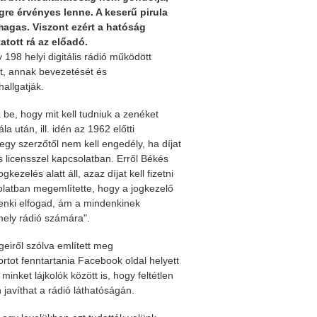
re érvényes lenne. A keserű pirula
 magas. Viszont ezért a hatóság
atott rá az előadó.
 198 helyi digitális rádió működött
st, annak bevezetését és
allgatják.
e, hogy mit kell tudniuk a zenéket
 után, ill. idén az 1962 előtti
egy szerzőtől nem kell engedély, ha díjat
licensszel kapcsolatban. Erről Békés
zelés alatt áll, azaz díjat kell fizetni
solatban megemlítette, hogy a jogkezelő
enki elfogad, ám a mindenkinek
émely rádió számára".
eiről szólva említett meg
rtot fenntartania Facebook oldal helyett
nket lájkolók között is, hogy feltétlen
n javíthat a rádió láthatóságán.