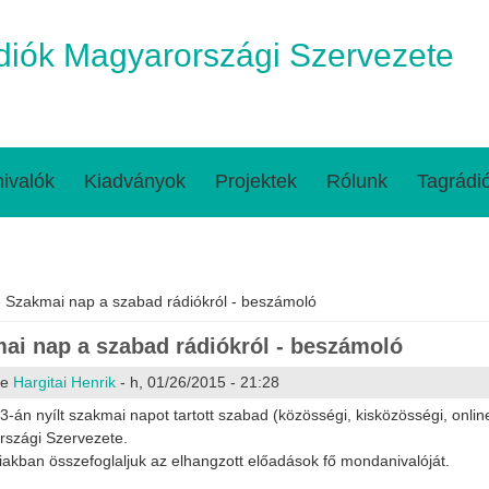
iók Magyarországi Szervezete
ivalók
Kiadványok
Projektek
Rólunk
Tagrádi
egi hely
 Szakmai nap a szabad rádiókról - beszámoló
ai nap a szabad rádiókról - beszámoló
te
Hargitai Henrik
- h, 01/26/2015 - 21:28
3-án nyílt szakmai napot tartott szabad (közösségi, kisközösségi, onl
szági Szervezete.
iakban összefoglaljuk az elhangzott előadások fő mondanivalóját.