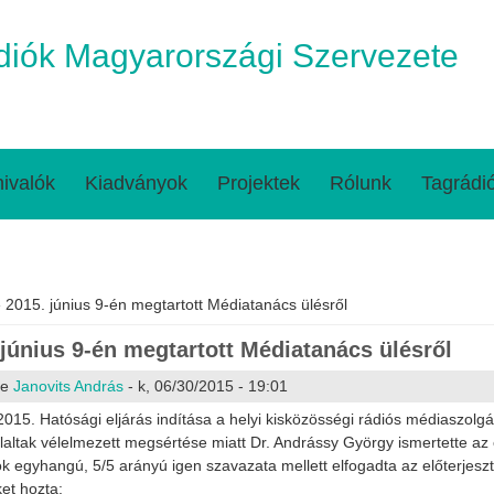
iók Magyarországi Szervezete
ivalók
Kiadványok
Projektek
Rólunk
Tagrádi
egi hely
 2015. június 9-én megtartott Médiatanács ülésről
 június 9-én megtartott Médiatanács ülésről
te
Janovits András
- k, 06/30/2015 - 19:01
2015. Hatósági eljárás indítása a helyi kisközösségi rádiós médiaszolgá
laltak vélelmezett megsértése miatt Dr. Andrássy György ismertette az e
ok egyhangú, 5/5 arányú igen szavazata mellett elfogadta az előterjeszté
et hozta: