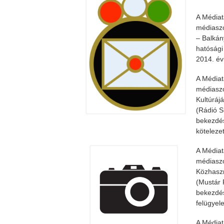
A Médiat
médiaszo
– Balkán
hatósági
2014. év
A Médiat
médiaszo
Kultúráj
(Rádió S
bekezdés
köteleze
A Médiat
médiaszo
Közhaszn
(Mustár 
bekezdés
felügyel
A Médiat