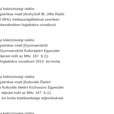
yi kisközösségi rádiós
sértése miatt [AndrySoft Bt. (Alfa Rádió
8,0 MHz) médiaszolgáltatóval szemben
) bekezdésében foglaltakra vonatkozó
yi kisközösségi rádiós
megsértése miatt [Gyomaendrőd
 Gyomaendrőd Kultúrájáért Egyesület
rást indít az Mttv. 167. § (1)
foglaltakra vonatkozó 2014. évi kvóta
yi kisközösségi rádiós
értése miatt [Kulturális Életért
Kulturális életért Közhasznú Egyesület
járást indít az Mttv. 167. § (1)
 évi kvóta kötelezettsége teljesítésének
yi kisközösségi rádiós