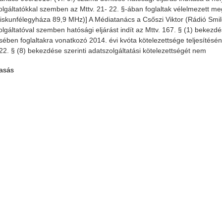
lgáltatókkal szemben az Mttv. 21- 22. §-ában foglaltak vélelmezett meg
iskunfélegyháza 89,9 MHz)] A Médiatanács a Csőszi Viktor (Rádió Smi
lgáltatóval szemben hatósági eljárást indít az Mttv. 167. § (1) bekezdés
ében foglaltakra vonatkozó 2014. évi kvóta kötelezettsége teljesítésén
 22. § (8) bekezdése szerinti adatszolgáltatási kötelezettségét nem
lés 2021.11.05.
Riport a Civil Rádióban
Meghívó közgyülésre
asás