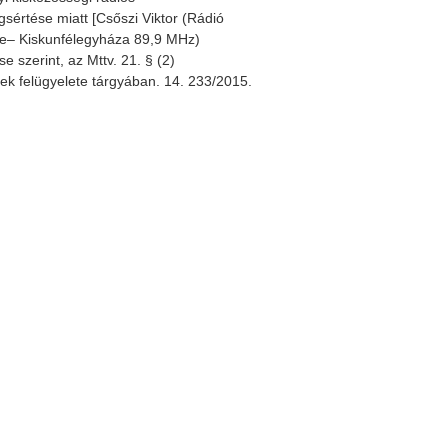
sértése miatt [Csőszi Viktor (Rádió
le– Kiskunfélegyháza 89,9 MHz)
e szerint, az Mttv. 21. § (2)
ek felügyelete tárgyában. 14. 233/2015.
Közgyülés meghívó
SMART rádiós képzés
Készül a SZARÁMA rád