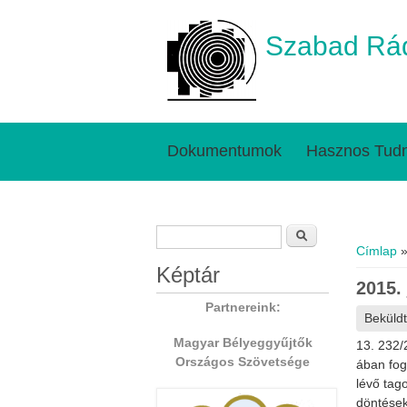
Szabad Rád
Dokumentumok
Hasznos Tudn
Keresés űrlap
Jelenl
Keresés
Címlap
»
Képtár
2015.
Partnereink:
Beküld
Magyar Bélyeggyűjtők
13. 232/
Országos Szövetsége
ában fog
lévő tag
döntések