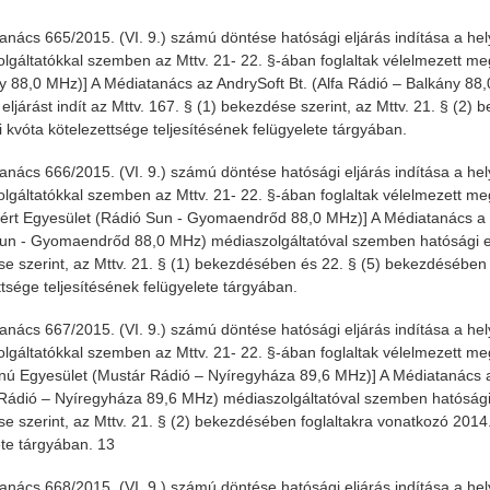
anács 665/2015. (VI. 9.) számú döntése hatósági eljárás indítása a hel
lgáltatókkal szemben az Mttv. 21- 22. §-ában foglaltak vélelmezett meg
y 88,0 MHz)] A Médiatanács az AndrySoft Bt. (Alfa Rádió – Balkány 8
 eljárást indít az Mttv. 167. § (1) bekezdése szerint, az Mttv. 21. § (2
i kvóta kötelezettsége teljesítésének felügyelete tárgyában.
anács 666/2015. (VI. 9.) számú döntése hatósági eljárás indítása a hel
lgáltatókkal szemben az Mttv. 21- 22. §-ában foglaltak vélelmezett 
áért Egyesület (Rádió Sun - Gyomaendrőd 88,0 MHz)] A Médiatanács a
un - Gyomaendrőd 88,0 MHz) médiaszolgáltatóval szemben hatósági eljá
e szerint, az Mttv. 21. § (1) bekezdésében és 22. § (5) bekezdésében 
ttsége teljesítésének felügyelete tárgyában.
anács 667/2015. (VI. 9.) számú döntése hatósági eljárás indítása a hel
lgáltatókkal szemben az Mttv. 21- 22. §-ában foglaltak vélelmezett megs
ú Egyesület (Mustár Rádió – Nyíregyháza 89,6 MHz)] A Médiatanács a 
Rádió – Nyíregyháza 89,6 MHz) médiaszolgáltatóval szemben hatósági el
e szerint, az Mttv. 21. § (2) bekezdésében foglaltakra vonatkozó 2014.
ete tárgyában. 13
anács 668/2015. (VI. 9.) számú döntése hatósági eljárás indítása a hel