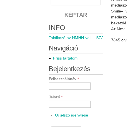
médiaszo
Smile– K
KÉPTÁR
médiaszo
bekezdés
INFO
Az Mttv.
Találkozó az NMHH-val
SZARÁMA közgyű
7845 olv
Navigáció
Friss tartalom
Bejelentkezés
Felhasználónév
*
Jelszó
*
Új jelszó igénylése