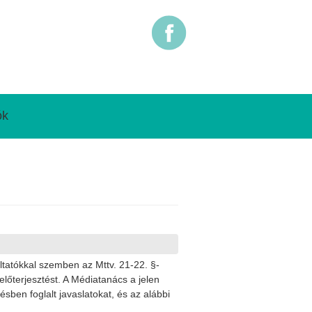
ók
ltatókkal szemben az Mttv. 21-22. §-
lőterjesztést. A Médiatanács a jelen
sben foglalt javaslatokat, és az alábbi