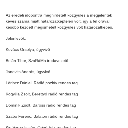
Az eredeti időpontra meghirdetett közgyűlés a megjelentek
kevés száma miatt határozatképtelen volt, így a fél órával
később kezdett megismételt közgyűlés volt határozatképes.
Jelenlevők:
Kovács Orsolya, ügyvivő
Belán Tibor, SzaRáMa irodavezető
Janovits András, ügyvivő
Lörincz Dániel, Rádió pozitív rendes tag
Kogyilla Zsolt, Berettyó rádió rendes tag
Dominik Zsolt, Baross rádió rendes tag
Szabó Ferenc, Balaton rádió rendes tag
Kis-Varga István, Origó-ház rendes tag