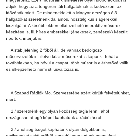
magyarokat. Ezért műsoraink ismétlését olyan időpontokban is
adjuk, hogy az a tengeren túli hallgatóknak is kedvezzen, az
időzónák miatt. De mindenekfelett a Magyar országon élő
hallgatókat szeretnénk dallamos, nosztalgikus slágerekkel
kiszolgálni. A későbbiekben elképzelhető interaktív műsorok
készítése is, ill. híres emberekkel (énekesek, zenészek) készült
riportok, interjúk is.
A stáb jelenleg 2 főből áll, de vannak bedolgozó
műsorvezetők is, illetve kész műsorokat is kapunk. Tehát a
továbbiakban, ha bővül a csapat, több műsor is elérhetővé válik
és elképzelhető némi stílusváltozás is.
A Szabad Rádiók Mo. Szervezetébe azért kérjük felvételünket,
mert:
1./ szeretnénk egy olyan közösség tagja lenni, ahol
országosan átfogó képet kaphatunk a rádiózásról
2./ ahol segítséget kaphatunk olyan dolgokban is,
amilyeneket saját erőből, egyedül nem tudunk megoldani,