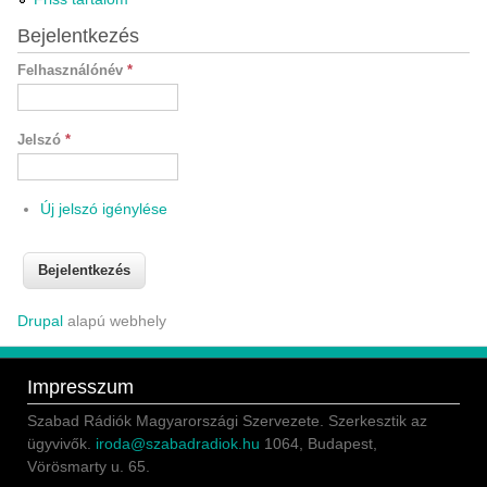
Bejelentkezés
Felhasználónév
*
Jelszó
*
Új jelszó igénylése
Drupal
alapú webhely
Impresszum
Szabad Rádiók Magyarországi Szervezete. Szerkesztik az
ügyvivők.
iroda@szabadradiok.hu
1064, Budapest,
Vörösmarty u. 65.