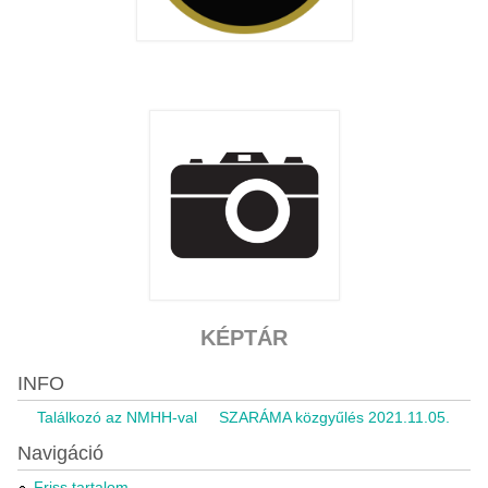
KÉPTÁR
INFO
Találkozó az NMHH-val
SZARÁMA közgyűlés 2021.11.05.
Ripor
Navigáció
Friss tartalom