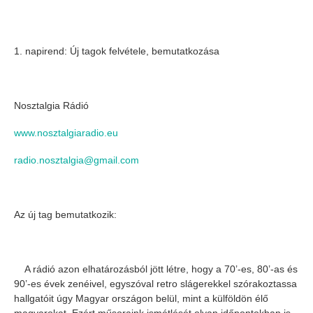
1. napirend: Új tagok felvétele, bemutatkozása
Nosztalgia Rádió
www.nosztalgiaradio.eu
radio.nosztalgia@gmail.com
Az új tag bemutatkozik:
A rádió azon elhatározásból jött létre, hogy a 70’-es, 80’-as és
90’-es évek zenéivel, egyszóval retro slágerekkel szórakoztassa
hallgatóit úgy Magyar országon belül, mint a külföldön élő