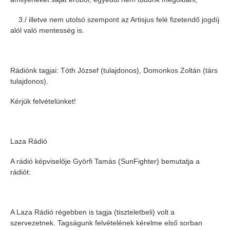
3./ illetve nem utolsó szempont az Artisjus felé fizetendő jogdíj
alól való mentesség is.
Rádiónk tagjai: Tóth József (tulajdonos), Domonkos Zoltán (társ
tulajdonos).
Kérjük felvételünket!
Laza Rádió
A rádió képviselője Györfi Tamás (SunFighter) bemutatja a
rádiót:
A Laza Rádió régebben is tagja (tiszteletbeli) volt a
szervezetnek. Tagságunk felvételének kérelme első sorban