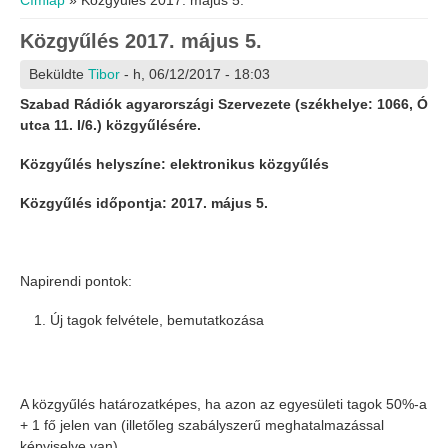
Címlap
» Közgyűlés 2017. május 5.
Közgyűlés 2017. május 5.
Beküldte
Tibor
- h, 06/12/2017 - 18:03
Szabad Rádiók agyarországi Szervezete (székhelye: 1066, Ó
utca 11. I/6.) közgyűlésére.
Közgyűlés helyszíne:
elektronikus közgyűlés
Közgyűlés időpontja:
2017. május 5.
Napirendi pontok:
Új tagok felvétele, bemutatkozása
A közgyűlés határozatképes, ha azon az egyesületi tagok 50%-a
+ 1 fő jelen van (illetőleg szabályszerű meghatalmazással
képviselve van).