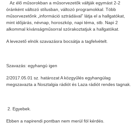
Az élő műsorokban a műsorvezetők váltják egymást 2-2
óránként változó stílusban, változó programokkal. Több
műsorvezetőnk „információ sztrádával” látja el a hallgatókat,
mint időjárás, névnap, horoszkóp, napi téma, stb. Napi 2
alkommal kívánságműsorral szórakoztatjuk a hallgatókat.
A levezető elnök szavazásra bocsátja a tagfelvételt.
Szavazás: egyhangú igen
2/2017.05.01 sz. határozat A közgyűlés egyhangúlag
megszavazta a Nosztalgia rádiót és Laza rádiót rendes tagnak.
2. Egyebek.
Ebben a napirendi pontban nem merül föl kérdés.