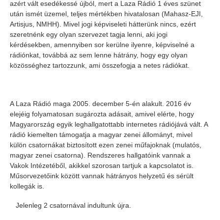
azért vált esedékessé újból, mert a Laza Rádió 1 éves szünet
után ismét üzemel, teljes mértékben hivatalosan (Mahasz-EJI,
Artisjus, NMHH). Mivel jogi képviseleti hátterünk nincs, ezért
szeretnénk egy olyan szervezet tagja lenni, aki jogi
kérdésekben, amennyiben sor kerülne ilyenre, képviselné a
rádiónkat, továbbá az sem lenne hátrány, hogy egy olyan
közösséghez tartozzunk, ami összefogja a netes rádiókat.
A Laza Rádió maga 2005. december 5-én alakult. 2016 év
elejéig folyamatosan sugározta adásait, amivel elérte, hogy
Magyarország egyik leghallgatottabb internetes rádiójává vált. A
rádió kiemelten támogatja a magyar zenei állományt, mivel
külön csatornákat biztosított ezen zenei műfajoknak (mulatós,
magyar zenei csatorna). Rendszeres hallgatóink vannak a
Vakok Intézetéből, akikkel szorosan tartjuk a kapcsolatot is.
Műsorvezetőink között vannak hátrányos helyzetű és sérült
kollegák is.
Jelenleg 2 csatornával indultunk újra.