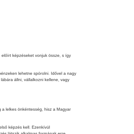
Közgyülés meghívó
SMART rádiós képzés
Készül a SZARÁMA rád
 előírt képzéseket vonjuk össze, s így
 pénzeken lehetne spórolni. Idővel a nagy
ábára állni, vállalkozni kellene, vagy
g a lelkes önkéntesség, hisz a Magyar
első képzés kell. Ezenkívül
zés látszik alkalmas formának erre.