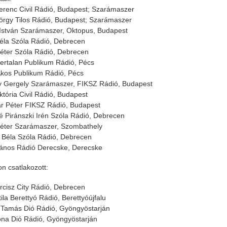
Ferenc Civil Rádió, Budapest; Szarámaszer
rgy Tilos Rádió, Budapest; Szarámaszer
 István Szarámaszer, Oktopus, Budapest
éla Szóla Rádió, Debrecen
éter Szóla Rádió, Debrecen
ertalan Publikum Rádió, Pécs
kos Publikum Rádió, Pécs
 Gergely Szarámaszer, FIKSZ Rádió, Budapest
któria Civil Rádió, Budapest
r Péter FIKSZ Rádió, Budapest
 Piránszki Irén Szóla Rádió, Debrecen
éter Szarámaszer, Szombathely
Béla Szóla Rádió, Debrecen
ános Rádió Derecske, Derecske
on csatlakozott:
rcisz City Rádió, Debrecen
tila Berettyó Rádió, Berettyóújfalu
Tamás Dió Rádió, Gyöngyöstarján
ona Dió Rádió, Gyöngyöstarján