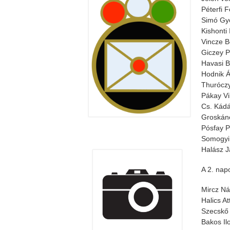
Péterfi 
Simó Gyö
Kishonti
Vincze B
Giczey P
Havasi B
Hodnik Á
Thuróczy
Pákay Vi
Cs. Kádá
Groskáné
Pósfay P
Somogyi 
Halász J
A 2. nap
Mircz Ná
Halics At
Szecskő 
Bakos Il