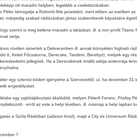
leképp ott maradni helyben, legalább a cselédszobában.
r Péter támogatja a Kishonti-féle javaslatot, mert ebben az esetben
t, márpedig szabad rádiózásban jártas szakemberek képzésére égető
rgy szerint is meg kellene maradni a lakásban, ill. a non-profit Titanic
ónak tartja.
ános röviden ismerteti a Debrecenben ill. annak környékén fogható rádi
dió 6, Keleti Főcsatorna, Derecske, Tandem, Berettyó), melyek egy ré
 kereskedelmi jellegűek. Ha a Derecskének önálló adója-antennája lenne,
ározhatna.
éter egy sztereó-kódert igényelne a Szervezettől, ui. ha december 31
hetik engedélyüket.
lésbe egy sajtótájékoztató ékelődött, melyen Péterfi Ferenc, Pósfay Pé
nyilatkozott - erről az este a helyi tévében, ill. másnap a helyi lapban t
ogatás a Szóla Rádióban (adáson kívül), majd a City és Universum Rá
ecember 7.