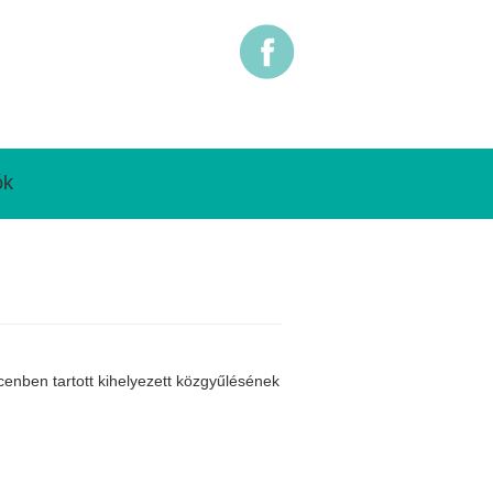
ók
nben tartott kihelyezett közgyűlésének