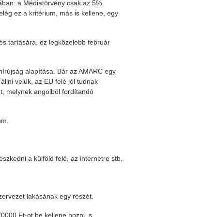
sában: a Médiatörvény csak az 5%
ég ez a kritérium, más is kellene, egy
és tartására, ez legközelebb február
 hírújság alapítása. Bár az AMARC egy
llni velük, az EU felé jól tudnak
let, melynek angolból fordítandó
em.
szkedni a külföld felé, az internetre stb.
zervezet lakásának egy részét.
70000 Ft-ot be kellene hozni, s