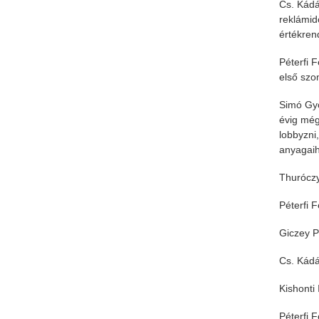
Cs. Kádá
reklámid
értékren
Péterfi 
első szo
Simó Gyö
évig még
lobbyzni,
anyagaih
Thuróczy
Péterfi 
Giczey Pé
Cs. Kádá
Kishonti
Péterfi 