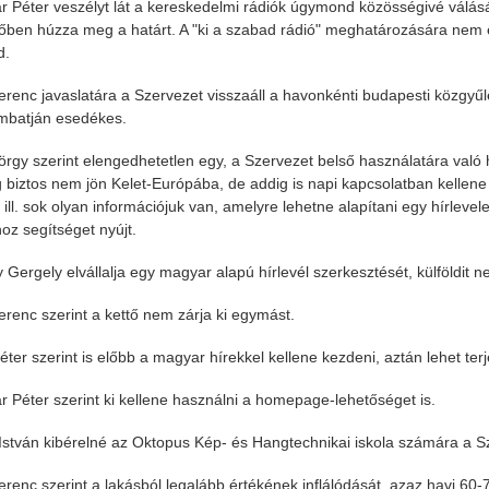
r Péter veszélyt lát a kereskedelmi rádiók úgymond közösségivé válá
őben húzza meg a határt. A "ki a szabad rádió" meghatározására nem el
d.
Ferenc javaslatára a Szervezet visszaáll a havonkénti budapesti közgyűl
mbatján esedékes.
rgy szerint elengedhetetlen egy, a Szervezet belső használatára való
 biztos nem jön Kelet-Európába, de addig is napi kapcsolatban kellene á
 ill. sok olyan információjuk van, amelyre lehetne alapítani egy hírleve
oz segítséget nyújt.
 Gergely elvállalja egy magyar alapú hírlevél szerkesztését, külföldit n
Ferenc szerint a kettő nem zárja ki egymást.
ter szerint is előbb a magyar hírekkel kellene kezdeni, aztán lehet terje
r Péter szerint ki kellene használni a homepage-lehetőséget is.
 István kibérelné az Oktopus Kép- és Hangtechnikai iskola számára a S
Ferenc szerint a lakásból legalább értékének inflálódását, azaz havi 60-