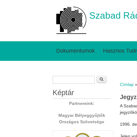
Szabad Rád
Dokumentumok
Hasznos Tudn
Keresés űrlap
Jelenl
Keresés
Címlap
»
Képtár
Jegyz
Partnereink:
A Szabad
jegyzők
Magyar Bélyeggyűjtők
Országos Szövetsége
1996. de
Jelen vol