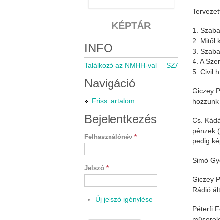
Tervezet
KÉPTÁR
1. Szaba
2. Mitől
INFO
3. Szaba
4. A Sze
Találkozó az NMHH-val
SZARÁMA közgyű
5. Civil
Navigáció
Giczey P
Friss tartalom
hozzunk 
Bejelentkezés
Cs. Kádár
pénzek (
Felhasználónév
*
pedig ké
Simó Gyö
Jelszó
*
Giczey P
Rádió ál
Új jelszó igénylése
Péterfi 
műsorele