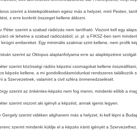
ános szerint a kistelepüléseken egész más a helyzet, mint Pesten, tanít
tést, s erre konkrét összeget kellene áldozni.
r Péter szerint a szabad rádiózás nem tanítható. Viszont kell egy alapsz
izáró ok lehetne a szabad rádiózásból, ui. pl. a FIKSZ-ben sem minde
 kirúgni embereket. Egy minimális szakmai szint kellene, nem profik k
 István szerint az Oktopus alaptanfolyama erre az alapképzésre szolgál
éter szerint közösségi rádiós képzési csomagokat kellene összeállítani,
os képzés kellene, a mi gondolkodásmódunkat rendszeres találkozók so
eni a Szervezetnek, valamint a civil szféra önmenedzselését.
rgy szerint az önkéntes-képzés nem fog menni, mindenki előbb a maga
ter szerint viszont aki igényli a képzést, annak igenis legyen.
 Gergely szerint vidéken alighanem más a helyzet, ki kell lépni a Bud
Ferenc szerint mindenki küldje el a képzés iránti igényét a Szervezethez