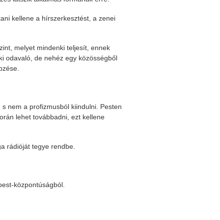
ani kellene a hírszerkesztést, a zenei
int, melyet mindenki teljesít, ennek
nki odavaló, de nehéz egy közösségből
épzése.
.
 s nem a profizmusból kiindulni. Pesten
rán lehet továbbadni, ezt kellene
 rádióját tegye rendbe.
apest-központúságból.
.