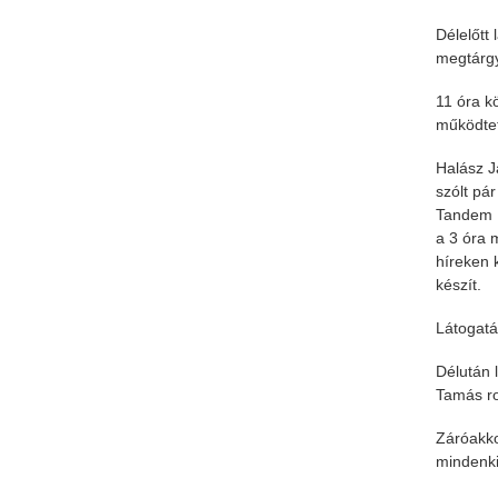
Délelőtt
megtárgy
11 óra k
működteti
Halász J
szólt pá
Tandem R
a 3 óra 
híreken 
készít.
Látogatá
Délután 
Tamás ro
Záróakko
mindenki