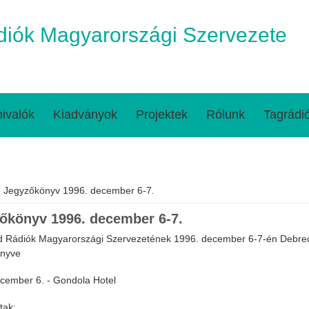
iók Magyarországi Szervezete
ivalók
Kiadványok
Projektek
Rólunk
Tagrádi
egi hely
 Jegyzőkönyv 1996. december 6-7.
őkönyv 1996. december 6-7.
 Rádiók Magyarországi Szervezetének 1996. december 6-7-én Debrece
önyve
cember 6. - Gondola Hotel
tak: