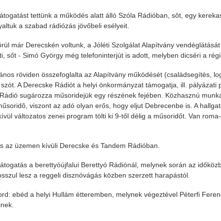
 látogatást tettünk a működés alatt álló Szóla Rádióban, sôt, egy kerek
altuk a szabad rádiózás jövőbeli esélyeit.
örül már Derecskén voltunk, a Jóléti Szolgálat Alapítvány vendéglátását
, sőt - Simó György még telefoninterjút is adott, melyben dicséri a régi
ános röviden összefoglalta az Alapítvány működését (családsegítés, logo
r szót. A Derecske Rádiót a helyi önkormányzat támogatja, ill. pályázati
ádió sugározza műsoridejük egy részének fejében. Közhasznú munkást
műsoridô, viszont az adó olyan erős, hogy eljut Debrecenbe is. A hallga
kívül változatos zenei program tölti ki 9-től délig a műsoridőt. Van r
s az üzemen kívüli Derecske és Tandem Rádióban.
látogatás a berettyóújfalui Berettyó Rádiónál, melynek során az időkö
sszul lesz a reggeli disznóvágás közben szerzett harapástól.
rd: ebéd a helyi Hullám étteremben, melynek végeztével Péterfi Fere
nek.