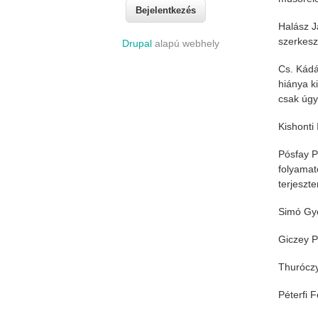
Halász J
szerkesz
Drupal
alapú webhely
Cs. Kádá
hiánya k
csak úgy
Kishonti
Pósfay P
folyamat
terjeszt
Simó Gyö
Giczey Pé
Thuróczy
Péterfi 