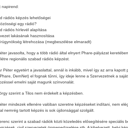
t napirend:
d rádiós képzés lehetőségei
 közösségi egy rádió?
d rádiós hírlevél alapítása
rvezet lakásának hasznosítása
lés 2021.11.05.
Riport a Civil Rádióban
Meghívó közgyülésre
 hírügynökség létrehozása (megbeszélése elmaradt)
éter javasolta, hogy a több rádió által elnyert Phare-pályázat keretében
létre regionális szabad rádiós képzést.
 Péter egyetért a javaslattal, annál is inkább, mivel így az arra kapott
Phare, DemNet) el fognak tűnni, így ideje lenne a Szervezetnek a saját l
pzéssel emelni saját magunk színvonalát.
rgy szerint a Tilos nem érdekelt a képzésben.
éter mindezek ellenére valóban szeretne képzéseket indítani, nem elé
tal nemrég tartott képzés is sok újdonsággal szolgált.
Ferenc szerint a szabad rádiók közti közeledés elősegítésére speciális b
mzések, civil szervezetek önmenedzselése stb. A kihelyezett, helyi kép