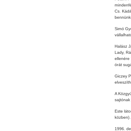
mindenfé
Cs. Kádá
bennünke
Simó Gyö
vállalhat
Halász J
Lady, Rá
ellenére
órát sug
Giczey P
elveszít
A Közgyű
sajtónak 
Este lát
közben).
1996. d