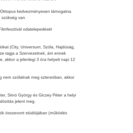
 az Oktopus kedvezményesen támogatna
 szükség van.
 Filmfesztivál odatelepedését
ókat (City, Universum, Szóla, Hajdúság,
sze tagja a Szervezetnek, ám ennek
 akkor a jelenlegi 3 óra helyett napi 12
-ig nem szólalnak meg sztereóban, akkor
ter, Simó György és Giczey Péter a helyi
udósítás jelent meg.
diók összevont stúdiójában (működés