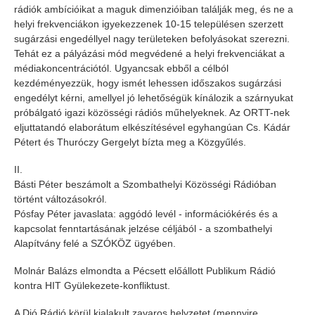
rádiók ambícióikat a maguk dimenzióiban találják meg, és ne a
helyi frekvenciákon igyekezzenek 10-15 településen szerzett
sugárzási engedéllyel nagy területeken befolyásokat szerezni.
Tehát ez a pályázási mód megvédené a helyi frekvenciákat a
médiakoncentrációtól. Ugyancsak ebből a célból
kezdéményezzük, hogy ismét lehessen időszakos sugárzási
engedélyt kérni, amellyel jó lehetőségük kínálozik a szárnyukat
próbálgató igazi közösségi rádiós műhelyeknek. Az ORTT-nek
eljuttatandó elaborátum elkészítésével egyhangúan Cs. Kádár
Pétert és Thuróczy Gergelyt bízta meg a Közgyűlés.
II.
Básti Péter beszámolt a Szombathelyi Közösségi Rádióban
történt változásokról.
Pósfay Péter javaslata: aggódó levél - információkérés és a
kapcsolat fenntartásának jelzése céljából - a szombathelyi
Alapítvány felé a SZÓKÖZ ügyében.
Molnár Balázs elmondta a Pécsett előállott Publikum Rádió
kontra HIT Gyülekezete-konfliktust.
A Dió Rádió körül kialakult zavaros helyzetet (mennyire