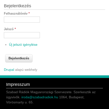
Bejelentkezés
Felhasználónév
*
Jelszó
*
Új jelszó igénylése
Drupal
alapú webhely
Impresszum
Szabad Rádiók Magyarországi Szervezete. Szerkesztik az
ügyvivők.
iroda@szabadradiok.hu
1064, Budapest,
Vörösmarty u. 65.