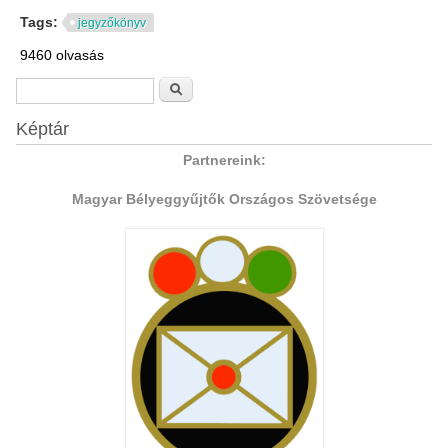
Tags:
jegyzőkönyv
9460 olvasás
Keresés űrlap
Keresés
Képtár
Partnereink:
Magyar Bélyeggyűjtők Országos Szövetsége