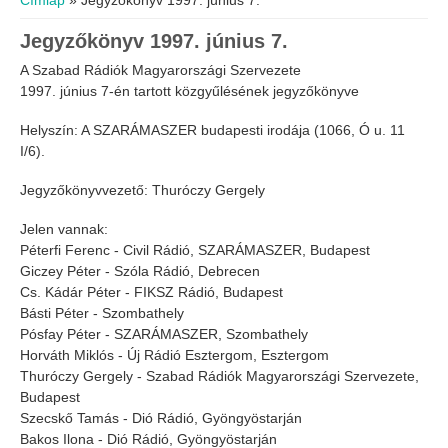
Címlap
» Jegyzőkönyv 1997. június 7.
Jegyzőkönyv 1997. június 7.
A Szabad Rádiók Magyarországi Szervezete
1997. június 7-én tartott közgyűlésének jegyzőkönyve
Helyszín: A SZARÁMASZER budapesti irodája (1066, Ó u. 11
I/6).
Jegyzőkönyvvezető: Thuróczy Gergely
Jelen vannak:
Péterfi Ferenc - Civil Rádió, SZARÁMASZER, Budapest
Giczey Péter - Szóla Rádió, Debrecen
Cs. Kádár Péter - FIKSZ Rádió, Budapest
Básti Péter - Szombathely
Pósfay Péter - SZARÁMASZER, Szombathely
Horváth Miklós - Új Rádió Esztergom, Esztergom
Thuróczy Gergely - Szabad Rádiók Magyarországi Szervezete,
Budapest
Szecskő Tamás - Dió Rádió, Gyöngyöstarján
Bakos Ilona - Dió Rádió, Gyöngyöstarján