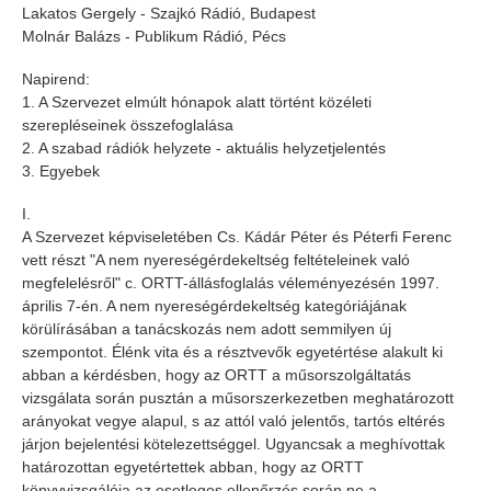
Lakatos Gergely - Szajkó Rádió, Budapest
Molnár Balázs - Publikum Rádió, Pécs
Napirend:
1. A Szervezet elmúlt hónapok alatt történt közéleti
szerepléseinek összefoglalása
2. A szabad rádiók helyzete - aktuális helyzetjelentés
3. Egyebek
I.
A Szervezet képviseletében Cs. Kádár Péter és Péterfi Ferenc
vett részt "A nem nyereségérdekeltség feltételeinek való
megfelelésről" c. ORTT-állásfoglalás véleményezésén 1997.
április 7-én. A nem nyereségérdekeltség kategóriájának
körülírásában a tanácskozás nem adott semmilyen új
szempontot. Élénk vita és a résztvevők egyetértése alakult ki
abban a kérdésben, hogy az ORTT a műsorszolgáltatás
vizsgálata során pusztán a műsorszerkezetben meghatározott
arányokat vegye alapul, s az attól való jelentős, tartós eltérés
járjon bejelentési kötelezettséggel. Ugyancsak a meghívottak
határozottan egyetértettek abban, hogy az ORTT
könyvvizsgálója az esetleges ellenőrzés során ne a