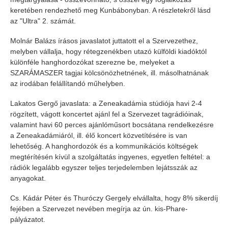
keretében rendezhető meg Kunbábonyban. A részletekről lásd
az "Ultra" 2. számát.
Molnár Balázs írásos javaslatot juttatott el a Szervezethez,
melyben vállalja, hogy rétegzenékben utazó külföldi kiadóktól
különféle hanghordozókat szerezne be, melyeket a
SZARÁMASZER tagjai kölcsönözhetnének, ill. másolhatnának
az irodában felállítandó műhelyben.
Lakatos Gergő javaslata: a Zeneakadámia stúdiója havi 2-4
rögzített, vágott koncertet ajánl fel a Szervezet tagrádióinak,
valamint havi 60 perces ajánlóműsort bocsátana rendelkezésre
a Zeneakadámiáról, ill. élő koncert közvetítésére is van
lehetőség. A hanghordozók és a kommunikációs költségek
megtérítésén kívül a szolgáltatás ingyenes, egyetlen feltétel: a
rádiók legalább egyszer teljes terjedelemben lejátsszák az
anyagokat.
Cs. Kádár Péter és Thuróczy Gergely elvállalta, hogy 8% sikerdíj
fejében a Szervezet nevében megírja az ún. kis-Phare-
pályázatot.