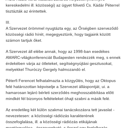
kereskedelmi ill. közösségi) az ügyet fölvető Cs. Kádár Péterrel
tisztázták az érintettek.
III.
A Szervezet örömmel nyugtázta egy, az Őrségben szerveződő
közösségi rádió hírét, megegyeztünk, hogy tagjaink között
számon tartjuk őket.
A Szervezet áll elébe annak, hogy az 1998-ban esedékes
AMARC-világkonferenciát Budapesten rendezzék meg, s ennek
érdekében várja az ötleteket, segítségnyújtási gesztusokat,
melyekkel Thuróczy Gergely halmozandó el.
Péterfi Ferencet felhatalmazta a közgyűlés, hogy az Oktopus
felé határozottan képviselje a Szervezet álláspontját, ui. a
hamarosan lejáró bérleti szerződés meghosszabbítása előtt
mindkét fél bizonyos feltételeket óhajt szabni a másik felé.
Az eredetileg két külön szakmai tanácskozásra tett javaslat -
nevezetesen: a közösségi rádiózás karakterének
összefoglalása, ill. a közösségi rádiózás etikájának
megtárgyalása - összevonható, s ősszel egy foglalkozás