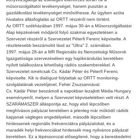
műsorszolgáltatói tevékenységet, hanem pusztán a
gazdálkodási tevékenységet minősíthesse. Az ügyben azóta
hivatalos állásfoglalás az ORTT részéről nem történt.
Az ORTT székházában 1997. május 30-án a Műsorszolgáltatási
Alap képzésének módjáról folyó szakmai egyeztetésen a
Szervezet részéről a Szervezetet Péterfi Ferenc képviselte. A
részletesebb beszámolót lásd az "Ultra" 2. számában.
1997. május 28-án a MR Regionális és Nemzetiségi Műsorok
Igazgatósága szervezésében egy hajókirándulás keretében
nyílott találkozásra lehetőség rádiós szakemberekkel. A
Szervezetet ismétcsak Cs. Kádár Péter és Péterfi Ferenc
képviselte. Kik is dialógust folytattak az ORTT monitoring-
szolgálatának vezetőjével, Fehér Zsuzsannával.
Cs. Kádár Péter beszámolt a napokban lezajlott Média Hungary
eseményeiről, melyen a Szervezet képviseletében vett részt. A
SZARÁMASZER álláspontja az, hogy első lépcsőben
meghívásos pályázat keretében a jelenleg már működő rádiók
kapjanak vágleges engedélyeket, második lépcsőben
hirdessenek regionális frekvenciákra pályázatokat, és a
maradék helyi frekvenciákat hirdessék meg nyilvános pályázat
keretében. Ez a lépéssorozat elősegítené, hogy a kereskedelmi