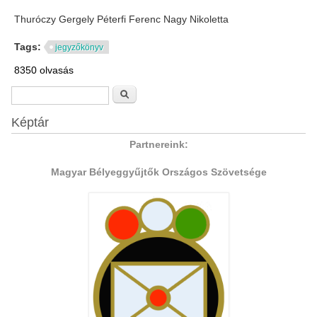
Thuróczy Gergely Péterfi Ferenc Nagy Nikoletta
Tags:
jegyzőkönyv
8350 olvasás
Keresés űrlap
Keresés
Képtár
Partnereink:
Magyar Bélyeggyűjtők Országos Szövetsége