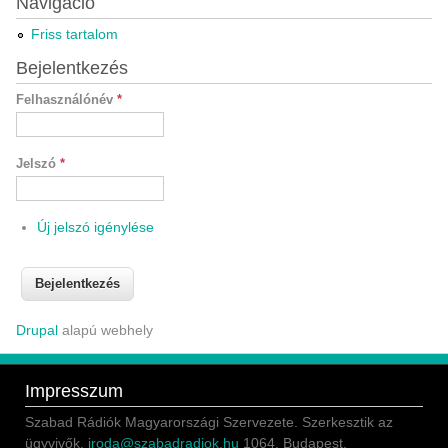
Navigáció
Friss tartalom
Bejelentkezés
Felhasználónév
*
Jelszó
*
Új jelszó igénylése
Drupal
alapú webhely
Impresszum
Szabad Rádiók Magyarországi Szervezete. Szerkesztik az
ügyvivők.
iroda@szabadradiok.hu
1064, Budapest,