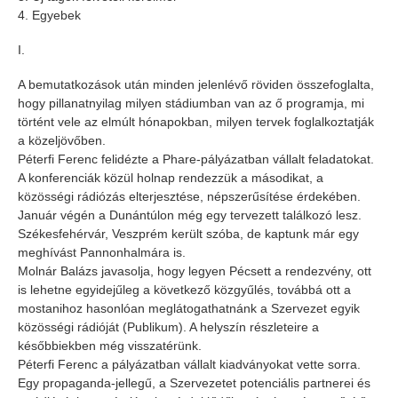
4. Egyebek
I.
A bemutatkozások után minden jelenlévő röviden összefoglalta,
hogy pillanatnyilag milyen stádiumban van az ő programja, mi
történt vele az elmúlt hónapokban, milyen tervek foglalkoztatják
a közeljövőben.
Péterfi Ferenc felidézte a Phare-pályázatban vállalt feladatokat.
A konferenciák közül holnap rendezzük a másodikat, a
közösségi rádiózás elterjesztése, népszerűsítése érdekében.
Január végén a Dunántúlon még egy tervezett találkozó lesz.
Székesfehérvár, Veszprém került szóba, de kaptunk már egy
meghívást Pannonhalmára is.
Molnár Balázs javasolja, hogy legyen Pécsett a rendezvény, ott
is lehetne egyidejűleg a következő közgyűlés, továbbá ott a
mostanihoz hasonlóan meglátogathatnánk a Szervezet egyik
közösségi rádióját (Publikum). A helyszín részleteire a
későbbiekben még visszatérünk.
Péterfi Ferenc a pályázatban vállalt kiadványokat vette sorra.
Egy propaganda-jellegű, a Szervezetet potenciális partnerei és