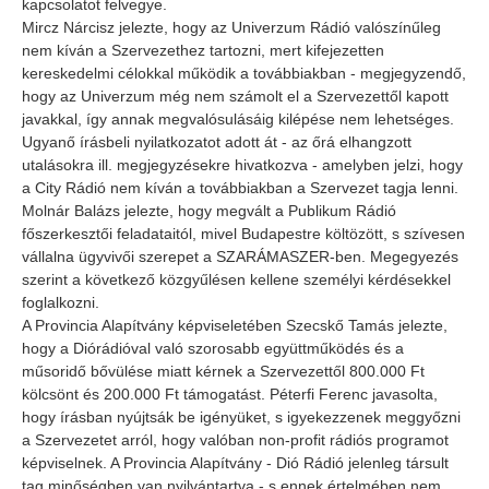
kapcsolatot felvegye.
Mircz Nárcisz jelezte, hogy az Univerzum Rádió valószínűleg
nem kíván a Szervezethez tartozni, mert kifejezetten
kereskedelmi célokkal működik a továbbiakban - megjegyzendő,
hogy az Univerzum még nem számolt el a Szervezettől kapott
javakkal, így annak megvalósulásáig kilépése nem lehetséges.
Ugyanő írásbeli nyilatkozatot adott át - az őrá elhangzott
utalásokra ill. megjegyzésekre hivatkozva - amelyben jelzi, hogy
a City Rádió nem kíván a továbbiakban a Szervezet tagja lenni.
Molnár Balázs jelezte, hogy megvált a Publikum Rádió
főszerkesztői feladataitól, mivel Budapestre költözött, s szívesen
vállalna ügyvivői szerepet a SZARÁMASZER-ben. Megegyezés
szerint a következő közgyűlésen kellene személyi kérdésekkel
foglalkozni.
A Provincia Alapítvány képviseletében Szecskő Tamás jelezte,
hogy a Diórádióval való szorosabb együttműködés és a
műsoridő bővülése miatt kérnek a Szervezettől 800.000 Ft
kölcsönt és 200.000 Ft támogatást. Péterfi Ferenc javasolta,
hogy írásban nyújtsák be igényüket, s igyekezzenek meggyőzni
a Szervezetet arról, hogy valóban non-profit rádiós programot
képviselnek. A Provincia Alapítvány - Dió Rádió jelenleg társult
tag minőségben van nyilvántartva - s ennek értelmében nem