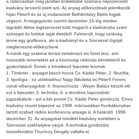
a rádiózásban még járatlan érdeklődők számára népszerűsítő
kiadvány terveiről esett szó. Az anyag előkészítését jelentkezők
híján Péterfi és az új irodavezető Bethlenfalvy Bálint fogják
végezni. A megegyezés szerint december 15-éig minden
tagrádió illetve tagszervezet küld magáról a kiadványba szánt
szöveget és fotókat saját életéből. Felmerült, hogy szükség
lenne egy grafikusra, aki a kiadványt és a Szervezet lógóját
megtervezné-előkészítené.
A másik egy szakmai leírást tartalmazó kis füzet lesz, ami
hosszabb ismertetést ad a közösségi rádiózás elméletéről és
gyakorlatáról. Ennek a következő fejezetei lesznek:
1. Történet - anyagot készít hozzá Cs. Kádár Péter; 2. filozófia;
3. tipológia - ez utóbbiakhoz Nagy Nikoletta és Péterfi Ferenc
csinál előanyagokat; 4. finanszírozás - Weyer Balázs készíti elő
ezt a fejezetet; 5. technika; 6. a témához kapcsolódó
jogszabályok - ezt a két pontot Cs. Kádár Péter gondozza. Emez
kiadvány részét képezné az 1998. márciusában Kunbábonyban
tartott szabad rádiós konferencia anyaga is. A határidő: 1998.
december 31. Az anyagokat mindkét kiadvány esetében a
Szervezet székhelyére várjuk. A technikai gondozást,
összefésülést Thuróczy Gergely vállalta el.