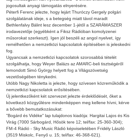
jogosultak anyagi támogatás elnyerésére.
Péterfi Ferenc jelezte, hogy lejárt Thuróczy Gergely polgári
szolgálatának ideje, s a betegség miatt távol maradt
Bethlenfalvy Bálint lesz december 1-jétől a SZARÁMASZER
irodavezetője (egyébként a Fiksz Rádióban komolyzenei
műsorokat szerkeszt). Igen jól beszéli az angol nyelvet, így
remélhetően a nemzetközi kapcsolatok építésében is jeleskedni
fog.
Ugyancsak a nemzetközi kapcsolatok szorosabbá tételét
szolgálhatja, hogy Weyer Balázs az AMARC-beli tisztségéről
lemondott Simó György helyett fog a Világszövetség
vezetőségében ténykedni.
Utóbb Nagy Nikoletta is jelezte, hogy szívesen közreműködik a
nemzetközi kapcsolatok erősítésében.
Új jelentkezőként két szervezet jelezte érdeklődését, őket a
következő közgyűlésre mindenképpen meg kellene hívni, kérve
a bővebb bemutatkozásukat:
"Bogárd és Vidéke" lap tulajdonos kiadója: Hargitai Lajos és Kis
Virág (7000 Sárbogárd, Hősök tere 12; tel/fax: 25-360-304);
FM-4 Rádió - Sky Music Rádió képviseletében Fridély László
(3519 Miskolc, Fenyő u. 15; tel/fax: 46-368-621).