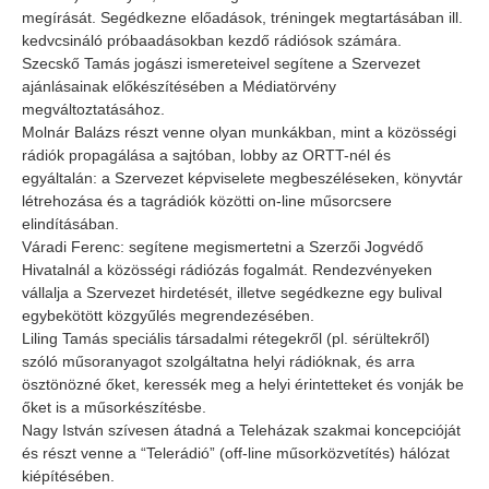
megírását. Segédkezne előadások, tréningek megtartásában ill.
kedvcsináló próbaadásokban kezdő rádiósok számára.
Szecskő Tamás jogászi ismereteivel segítene a Szervezet
ajánlásainak előkészítésében a Médiatörvény
megváltoztatásához.
Molnár Balázs részt venne olyan munkákban, mint a közösségi
rádiók propagálása a sajtóban, lobby az ORTT-nél és
egyáltalán: a Szervezet képviselete megbeszéléseken, könyvtár
létrehozása és a tagrádiók közötti on-line műsorcsere
elindításában.
Váradi Ferenc: segítene megismertetni a Szerzői Jogvédő
Hivatalnál a közösségi rádiózás fogalmát. Rendezvényeken
vállalja a Szervezet hirdetését, illetve segédkezne egy bulival
egybekötött közgyűlés megrendezésében.
Liling Tamás speciális társadalmi rétegekről (pl. sérültekről)
szóló műsoranyagot szolgáltatna helyi rádióknak, és arra
ösztönözné őket, keressék meg a helyi érintetteket és vonják be
őket is a műsorkészítésbe.
Nagy István szívesen átadná a Teleházak szakmai koncepcióját
és részt venne a “Telerádió” (off-line műsorközvetítés) hálózat
kiépítésében.