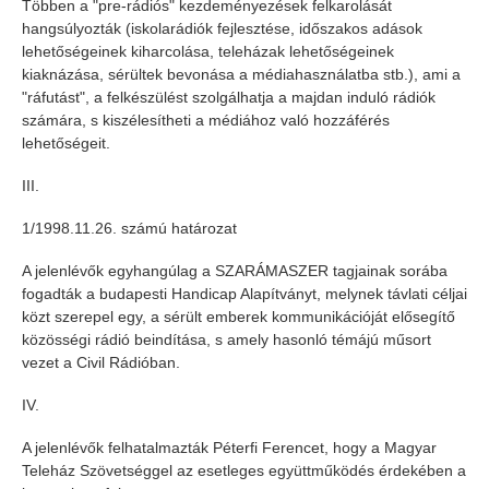
Többen a "pre-rádiós" kezdeményezések felkarolását
hangsúlyozták (iskolarádiók fejlesztése, időszakos adások
lehetőségeinek kiharcolása, teleházak lehetőségeinek
kiaknázása, sérültek bevonása a médiahasználatba stb.), ami a
"ráfutást", a felkészülést szolgálhatja a majdan induló rádiók
számára, s kiszélesítheti a médiához való hozzáférés
lehetőségeit.
III.
1/1998.11.26. számú határozat
A jelenlévők egyhangúlag a SZARÁMASZER tagjainak sorába
fogadták a budapesti Handicap Alapítványt, melynek távlati céljai
közt szerepel egy, a sérült emberek kommunikációját elősegítő
közösségi rádió beindítása, s amely hasonló témájú műsort
vezet a Civil Rádióban.
IV.
A jelenlévők felhatalmazták Péterfi Ferencet, hogy a Magyar
Teleház Szövetséggel az esetleges együttműködés érdekében a