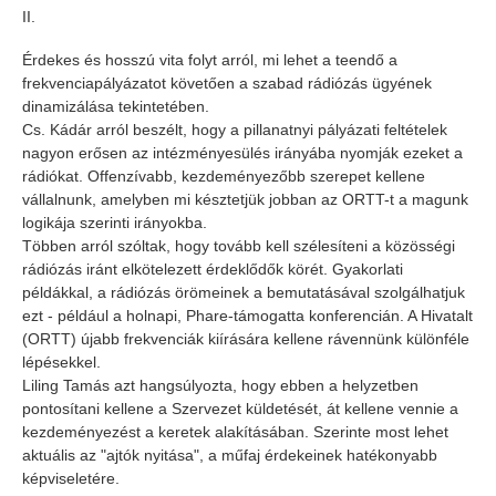
II.
Érdekes és hosszú vita folyt arról, mi lehet a teendő a
frekvenciapályázatot követően a szabad rádiózás ügyének
dinamizálása tekintetében.
Cs. Kádár arról beszélt, hogy a pillanatnyi pályázati feltételek
nagyon erősen az intézményesülés irányába nyomják ezeket a
rádiókat. Offenzívabb, kezdeményezőbb szerepet kellene
vállalnunk, amelyben mi késztetjük jobban az ORTT-t a magunk
logikája szerinti irányokba.
Többen arról szóltak, hogy tovább kell szélesíteni a közösségi
rádiózás iránt elkötelezett érdeklődők körét. Gyakorlati
példákkal, a rádiózás örömeinek a bemutatásával szolgálhatjuk
ezt - például a holnapi, Phare-támogatta konferencián. A Hivatalt
(ORTT) újabb frekvenciák kiírására kellene rávennünk különféle
lépésekkel.
Liling Tamás azt hangsúlyozta, hogy ebben a helyzetben
pontosítani kellene a Szervezet küldetését, át kellene vennie a
kezdeményezést a keretek alakításában. Szerinte most lehet
aktuális az "ajtók nyitása", a műfaj érdekeinek hatékonyabb
képviseletére.