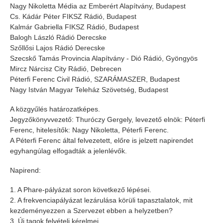
Nagy Nikoletta Média az Emberért Alapítvány, Budapest
Cs. Kádár Péter FIKSZ Rádió, Budapest
Kalmár Gabriella FIKSZ Rádió, Budapest
Balogh László Rádió Derecske
Szőllősi Lajos Rádió Derecske
Szecskő Tamás Provincia Alapítvány - Dió Rádió, Gyöngyös
Mircz Nárcisz City Rádió, Debrecen
Péterfi Ferenc Civil Rádió, SZARÁMASZER, Budapest
Nagy István Magyar Teleház Szövetség, Budapest
A közgyűlés határozatképes.
Jegyzőkönyvvezető: Thuróczy Gergely, levezető elnök: Péterfi
Ferenc, hitelesítők: Nagy Nikoletta, Péterfi Ferenc.
A Péterfi Ferenc által felvezetett, előre is jelzett napirendet
egyhangúlag elfogadták a jelenlévők.
Napirend:
1. A Phare-pályázat soron következő lépései.
2. A frekvenciapályázat lezárulása körüli tapasztalatok, mit
kezdeményezzen a Szervezet ebben a helyzetben?
3. Új tagok felvételi kérelmei