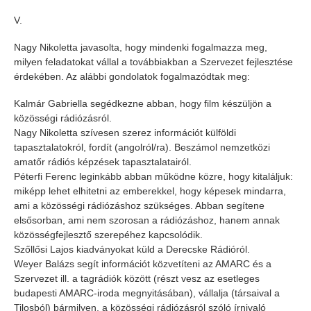
V.
Nagy Nikoletta javasolta, hogy mindenki fogalmazza meg,
milyen feladatokat vállal a továbbiakban a Szervezet fejlesztése
érdekében. Az alábbi gondolatok fogalmazódtak meg:
Kalmár Gabriella segédkezne abban, hogy film készüljön a
közösségi rádiózásról.
Nagy Nikoletta szívesen szerez információt külföldi
tapasztalatokról, fordít (angolról/ra). Beszámol nemzetközi
amatőr rádiós képzések tapasztalatairól.
Péterfi Ferenc leginkább abban működne közre, hogy kitaláljuk:
miképp lehet elhitetni az emberekkel, hogy képesek mindarra,
ami a közösségi rádiózáshoz szükséges. Abban segítene
elsősorban, ami nem szorosan a rádiózáshoz, hanem annak
közösségfejlesztő szerepéhez kapcsolódik.
Szőllősi Lajos kiadványokat küld a Derecske Rádióról.
Weyer Balázs segít információt közvetíteni az AMARC és a
Szervezet ill. a tagrádiók között (részt vesz az esetleges
budapesti AMARC-iroda megnyitásában), vállalja (társaival a
Tilosból) bármilyen, a közösségi rádiózásról szóló írnivaló