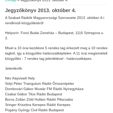
Címlap
» Jegyzőkönyv 2013. október 4.
Jegyzőkönyv 2013. október 4.
A Szabad Rádiók Magyarországi Szervezete 2013. október 4-i
rendkívüli közgyűléséről
Helyszín: Fonó Budai Zeneház – Budapest, 1116 Sztregova u.
3.
Mivel a 10 órai kezdésre 5 rendes tag érkezett meg a 10 rendes
tagból, így a közgyűlés határozatképtelen. A 11 órai megismételt
közgyűlés - 7 rendes tag jelenlétével - határozatképes.
Jelenlévők:
Név Képviselt Hely
Sülyi Péter Triangulum Rádió Őriszentpéter
Dombovári Gábor Mustár FM Rádió Nyíregyháza
Csabai Gábor Tilos Rádió Budapest
Boros Zoltán Zöld Hullám Rádió Piliscsaba
Sringer Krisztina Kerepes Rádió Kerepes
Pogány György Civil Rádió Budapest