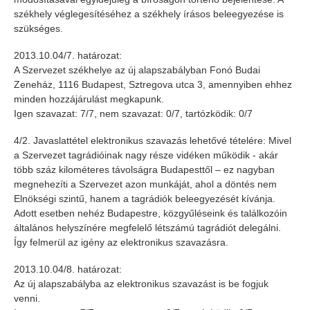
székhely véglegesítéséhez a székhely írásos beleegyezése is
szükséges.
2013.10.04/7. határozat:
A Szervezet székhelye az új alapszabályban Fonó Budai
Zeneház, 1116 Budapest, Sztregova utca 3, amennyiben ehhez
minden hozzájárulást megkapunk.
Igen szavazat: 7/7, nem szavazat: 0/7, tartózködik: 0/7
4/2. Javaslattétel elektronikus szavazás lehetővé tételére: Mivel
a Szervezet tagrádióinak nagy része vidéken működik - akár
több száz kilométeres távolságra Budapesttől – ez nagyban
megnehezíti a Szervezet azon munkáját, ahol a döntés nem
Elnökségi szintű, hanem a tagrádiók beleegyezését kívánja.
Adott esetben nehéz Budapestre, közgyűléseink és találkozóin
általános helyszínére megfelelő létszámú tagrádiót delegálni.
Így felmerül az igény az elektronikus szavazásra.
2013.10.04/8. határozat:
Az új alapszabályba az elektronikus szavazást is be fogjuk
venni.