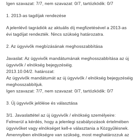
Igen szavazat: 7/7, nem szavazat: 0/7, tartózködik: 0/7
1. 2013-as tagdíjak rendezése
A jelenlévő tagrádiók az aktuális díj megfizetésével a 2013-as
évi tagdíjat rendezték. Nincs szükség határozatra.
2. Az ügyvivők megbízásának meghosszabbítása
Javaslat: Az ügyvivők mandátumának meghosszabbítása az új
ügyvivők / elnökség bejegyzéséig.
2013.10.04/2. határozat:
Az ügyvivők mandátumát az új ügyvivők / elnökség bejegyzéséig
meghosszabbítjuk.
Igen szavazat: 7/7, nem szavazat: 0/7, tartózködik: 0/7
3. Új ügyvivők jelölése és választása
3/1. Javaslattétel az új ügyvivők / elnökség személyeire:
Felmerül a kérdés, hogy a jelenlegi szabályozások értelmében
ügyvivőket vagy elnökséget kell-e választania a Közgyűlésnek.
Amennyiben elnökségre van szükség, most meghatározzuk az