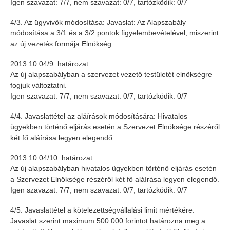
Igen szavazat: 7/7, nem szavazat: 0/7, tartózködik: 0/7
4/3. Az ügyvivők módosítása: Javaslat: Az Alapszabály
módosítása a 3/1 és a 3/2 pontok figyelembevételével, miszerint
az új vezetés formája Elnökség.
2013.10.04/9. határozat:
Az új alapszabályban a szervezet vezető testületét elnökségre
fogjuk változtatni.
Igen szavazat: 7/7, nem szavazat: 0/7, tartózködik: 0/7
4/4. Javaslattétel az aláírások módosítására: Hivatalos
ügyekben történő eljárás esetén a Szervezet Elnöksége részéről
két fő aláírása legyen elegendő.
2013.10.04/10. határozat:
Az új alapszabályban hivatalos ügyekben történő eljárás esetén
a Szervezet Elnöksége részéről két fő aláírása legyen elegendő.
Igen szavazat: 7/7, nem szavazat: 0/7, tartózködik: 0/7
4/5. Javaslattétel a kötelezettségvállalási limit mértékére:
Javaslat szerint maximum 500.000 forintot határozna meg a