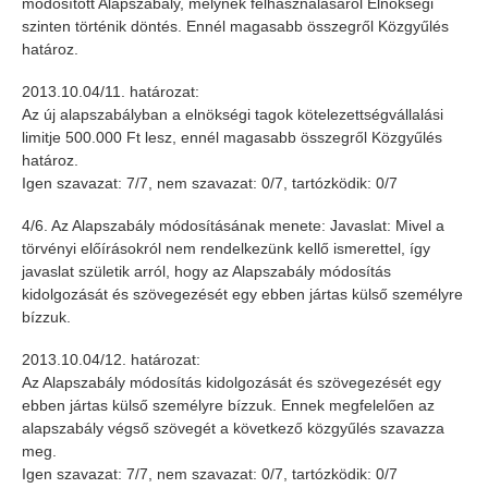
módosított Alapszabály, melynek felhasználásáról Elnökségi
szinten történik döntés. Ennél magasabb összegről Közgyűlés
határoz.
2013.10.04/11. határozat:
Az új alapszabályban a elnökségi tagok kötelezettségvállalási
limitje 500.000 Ft lesz, ennél magasabb összegről Közgyűlés
határoz.
Igen szavazat: 7/7, nem szavazat: 0/7, tartózködik: 0/7
4/6. Az Alapszabály módosításának menete: Javaslat: Mivel a
törvényi előírásokról nem rendelkezünk kellő ismerettel, így
javaslat születik arról, hogy az Alapszabály módosítás
kidolgozását és szövegezését egy ebben jártas külső személyre
bízzuk.
2013.10.04/12. határozat:
Az Alapszabály módosítás kidolgozását és szövegezését egy
ebben jártas külső személyre bízzuk. Ennek megfelelően az
alapszabály végső szövegét a következő közgyűlés szavazza
meg.
Igen szavazat: 7/7, nem szavazat: 0/7, tartózködik: 0/7