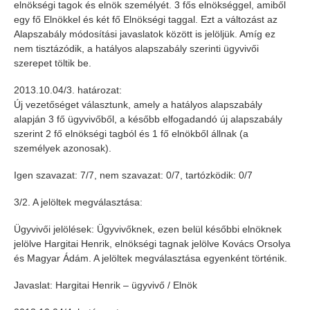
elnökségi tagok és elnök személyét. 3 fős elnökséggel, amiből
egy fő Elnökkel és két fő Elnökségi taggal. Ezt a változást az
Alapszabály módosítási javaslatok között is jelöljük. Amíg ez
nem tisztázódik, a hatályos alapszabály szerinti ügyvivői
szerepet töltik be.
2013.10.04/3. határozat:
Új vezetőséget választunk, amely a hatályos alapszabály
alapján 3 fő ügyvivőből, a később elfogadandó új alapszabály
szerint 2 fő elnökségi tagból és 1 fő elnökből állnak (a
személyek azonosak).
Igen szavazat: 7/7, nem szavazat: 0/7, tartózködik: 0/7
3/2. A jelöltek megválasztása:
Ügyvivői jelölések: Ügyvivőknek, ezen belül későbbi elnöknek
jelölve Hargitai Henrik, elnökségi tagnak jelölve Kovács Orsolya
és Magyar Ádám. A jelöltek megválasztása egyenként történik.
Javaslat: Hargitai Henrik – ügyvivő / Elnök