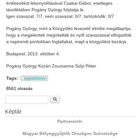
értékesítést lebonyolításával Csabai Gábor, esetleges
távollétében Pogány György folytatja le.
Igen szavazat: 7/7, nem szavazat: 0/7, tartózködik: 0/7
Pogány György, mint a Közgyűlés levezető elnöke megállapítja,
hogy a megjelentek megvitatták és nyílt szavazással elfogadták
a napirendi pontokban foglaltakat, majd a közgyűlést bezárja.
Budapest, 2013. október 4.
Pogány György Kozári Zsuzsanna Sülyi Péter
Tags:
jegyzőkönyv
8561 olvasás
Keresés űrlap
Keresés
Képtár
Partnereink:
Magyar Bélyeggyűjtők Országos Szövetsége