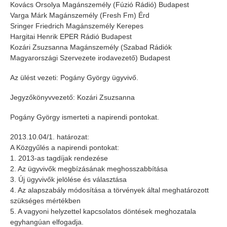
Kovács Orsolya Magánszemély (Fúzió Rádió) Budapest
Varga Márk Magánszemély (Fresh Fm) Érd
Sringer Friedrich Magánszemély Kerepes
Hargitai Henrik EPER Rádió Budapest
Kozári Zsuzsanna Magánszemély (Szabad Rádiók
Magyarországi Szervezete irodavezető) Budapest
Az ülést vezeti: Pogány György ügyvivő.
Jegyzőkönyvvezető: Kozári Zsuzsanna
Pogány György ismerteti a napirendi pontokat.
2013.10.04/1. határozat:
A Közgyűlés a napirendi pontokat:
1. 2013-as tagdíjak rendezése
2. Az ügyvivők megbízásának meghosszabbítása
3. Új ügyvivők jelölése és választása
4. Az alapszabály módosítása a törvények által meghatározott
szükséges mértékben
5. A vagyoni helyzettel kapcsolatos döntések meghozatala
egyhangúan elfogadja.