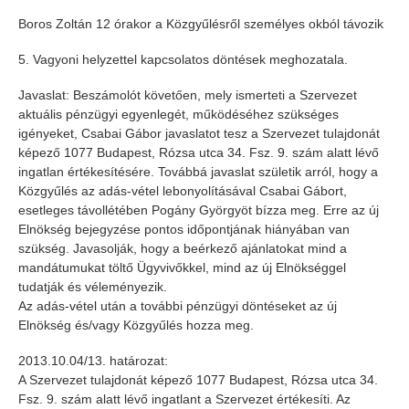
Boros Zoltán 12 órakor a Közgyűlésről személyes okból távozik
5. Vagyoni helyzettel kapcsolatos döntések meghozatala.
Javaslat: Beszámolót követően, mely ismerteti a Szervezet
aktuális pénzügyi egyenlegét, működéséhez szükséges
igényeket, Csabai Gábor javaslatot tesz a Szervezet tulajdonát
képező 1077 Budapest, Rózsa utca 34. Fsz. 9. szám alatt lévő
ingatlan értékesítésére. Továbbá javaslat születik arról, hogy a
Közgyűlés az adás-vétel lebonyolításával Csabai Gábort,
esetleges távollétében Pogány Györgyöt bízza meg. Erre az új
Elnökség bejegyzése pontos időpontjának hiányában van
szükség. Javasolják, hogy a beérkező ajánlatokat mind a
mandátumukat töltő Ügyvivőkkel, mind az új Elnökséggel
tudatják és véleményezik.
Az adás-vétel után a további pénzügyi döntéseket az új
Elnökség és/vagy Közgyűlés hozza meg.
2013.10.04/13. határozat:
A Szervezet tulajdonát képező 1077 Budapest, Rózsa utca 34.
Fsz. 9. szám alatt lévő ingatlant a Szervezet értékesíti. Az