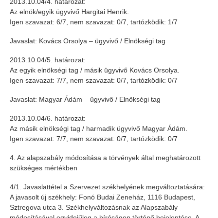
2013.10.04/4. határozat:
Az elnök/egyik ügyvivő Hargitai Henrik.
Igen szavazat: 6/7, nem szavazat: 0/7, tartózködik: 1/7
Javaslat: Kovács Orsolya – ügyvivő / Elnökségi tag
2013.10.04/5. határozat:
Az egyik elnökségi tag / másik ügyvivő Kovács Orsolya.
Igen szavazat: 7/7, nem szavazat: 0/7, tartózködik: 0/7
Javaslat: Magyar Ádám – ügyvivő / Elnökségi tag
2013.10.04/6. határozat:
Az másik elnökségi tag / harmadik ügyvivő Magyar Ádám.
Igen szavazat: 7/7, nem szavazat: 0/7, tartózködik: 0/7
4. Az alapszabály módosítása a törvények által meghatározott
szükséges mértékben
4/1. Javaslattétel a Szervezet székhelyének megváltoztatására:
A javasolt új székhely: Fonó Budai Zeneház, 1116 Budapest,
Sztregova utca 3. Székhelyváltozásnak az Alapszabály
módosításával egyidejűleg a bíróságon történő bejelentése. A