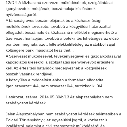
12/D.§ A közhasznú szervezet működésének, szolgáltatásai
igénybevétele módjának, beszámolója közlésének
nyilvánosságáról:
A társaság éves beszámolójának és a közhasznúsági
mellékletének tervezete, továbbá a közgyűlési határozattal
elfogadott beszámoló és közhasznú melléklet megismerhető a
Szervezet honlapján, továbbá a betekintés lehetséges az előző
pontban meghatározott feltételekkelilletőleg az iratokból saját
költségére bárki másolatot készíthet. .
A Szervezet működésével, tevékenységével és gazdálkodásával
kapcsolatos ülésekről a szolgáltatás igénybevevőit értesíteni
kell. Az értesítési határidők megegyeznek a közgyűlések
összehívásának rendjével.
A közgyűlés a módosítást ebben a formában elfogadta.
Igen szavazat: 4/4, nem szavazat 0/4, tartózkodik: 0/4.
Határozat, száma: 2014.05.30/b/13 Az alapszabályban nem
szabályozott kérdések
Jelen Alapszabályban nem szabályozott kérdések tekintetében a
Polgári Törvénykönyv, az egyesülési jogról, a közhasznú
jogállásról, valamint a civil szervezetek működéséről és