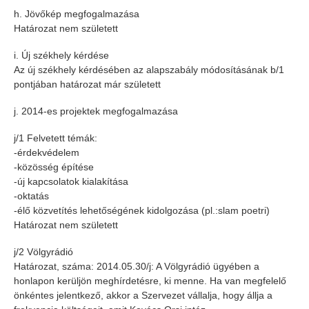
h. Jövőkép megfogalmazása
Határozat nem született
i. Új székhely kérdése
Az új székhely kérdésében az alapszabály módosításának b/1
pontjában határozat már született
j. 2014-es projektek megfogalmazása
j/1 Felvetett témák:
-érdekvédelem
-közösség építése
-új kapcsolatok kialakítása
-oktatás
-élő közvetítés lehetőségének kidolgozása (pl.:slam poetri)
Határozat nem született
j/2 Völgyrádió
Határozat, száma: 2014.05.30/j: A Völgyrádió ügyében a
honlapon kerüljön meghírdetésre, ki menne. Ha van megfelelő
önkéntes jelentkező, akkor a Szervezet vállalja, hogy állja a