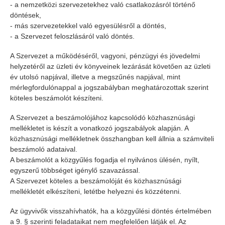
- a nemzetközi szervezetekhez való csatlakozásról történő
döntések,
- más szervezetekkel való egyesülésről a döntés,
- a Szervezet feloszlásáról való döntés.
A Szervezet a működéséről, vagyoni, pénzügyi és jövedelmi
helyzetéről az üzleti év könyveinek lezárását követően az üzleti
év utolsó napjával, illetve a megszűnés napjával, mint
mérlegfordulónappal a jogszabályban meghatározottak szerint
köteles beszámolót készíteni.
A Szervezet a beszámolójához kapcsolódó közhasznúsági
mellékletet is készít a vonatkozó jogszabályok alapján. A
közhasznúsági mellékletnek összhangban kell állnia a számviteli
beszámoló adataival.
A beszámolót a közgyűlés fogadja el nyilvános ülésén, nyílt,
egyszerű többséget igénylő szavazással.
A Szervezet köteles a beszámolóját és közhasznúsági
mellékletét elkészíteni, letétbe helyezni és közzétenni.
Az ügyvivők visszahívhatók, ha a közgyűlési döntés értelmében
a 9. § szerinti feladataikat nem megfelelően látják el. Az