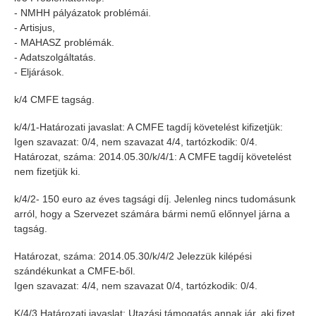
- NMHH pályázatok problémái.
- Artisjus,
- MAHASZ problémák.
- Adatszolgáltatás.
- Eljárások.
k/4 CMFE tagság.
k/4/1-Határozati javaslat: A CMFE tagdíj követelést kifizetjük:
Igen szavazat: 0/4, nem szavazat 4/4, tartózkodik: 0/4.
Határozat, száma: 2014.05.30/k/4/1: A CMFE tagdíj követelést
nem fizetjük ki.
k/4/2- 150 euro az éves tagsági díj. Jelenleg nincs tudomásunk
arról, hogy a Szervezet számára bármi nemű előnnyel járna a
tagság.
Határozat, száma: 2014.05.30/k/4/2 Jelezzük kilépési
szándékunkat a CMFE-ből.
Igen szavazat: 4/4, nem szavazat 0/4, tartózkodik: 0/4.
K/4/3 Határozati javaslat: Utazási támogatás annak jár, aki fizet