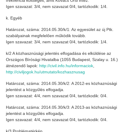
frekvencia költségeit, amit Kovács Orsi intéz.
Igen szavazat: 3/4, nem szavazat 0/4, tartózkodik: 1/4.
k. Egyéb
Határozat, száma: 2014.05.30/k/1: Az egyesület az új Ptk.
szabályainak megfelelően működik tovább.
Igen szavazat: 3/4, nem szavazat 0/4, tartózkodik: 1/4.
k/2 A közhasznúsági jelentés elfogadása és elküldése az
Országos Bírósági Hivatalba (1055 Budapest, Szalay u. 16.)
átnézendő lapok:
http://civil.info.hu/informaciok
,
http://civiljogok.hu/utmutato/kozhasznusag
Határozat, száma: 2014.05.30/k/2: A 2012-es közhaznúsági
jelentést a közgyűlés elfogadja.
Igen szavazat: 4/4, nem szavazat 0/4, tartózkodik: 0/4.
Határozat, száma: 2014.05.30/k/3: A 2013-as közhaznúsági
jelentést a közgyűlés elfogadja.
Igen szavazat: 4/4, nem szavazat 0/4, tartózkodik: 0/4.
k/3 Problématérkép.