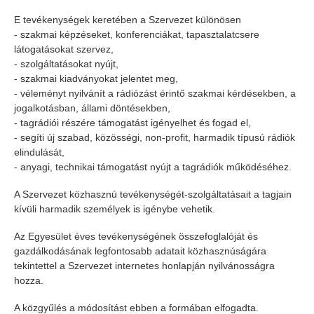
E tevékenységek keretében a Szervezet különösen
- szakmai képzéseket, konferenciákat, tapasztalatcsere
látogatásokat szervez,
- szolgáltatásokat nyújt,
- szakmai kiadványokat jelentet meg,
- véleményt nyilvánít a rádiózást érintő szakmai kérdésekben, a
jogalkotásban, állami döntésekben,
- tagrádiói részére támogatást igényelhet és fogad el,
- segíti új szabad, közösségi, non-profit, harmadik típusú rádiók
elindulását,
- anyagi, technikai támogatást nyújt a tagrádiók működéséhez.
A Szervezet közhasznú tevékenységét-szolgáltatásait a tagjain
kívüli harmadik személyek is igénybe vehetik.
Az Egyesület éves tevékenységének összefoglalóját és
gazdálkodásának legfontosabb adatait közhasznúságára
tekintettel a Szervezet internetes honlapján nyilvánosságra
hozza.
A közgyűlés a módosítást ebben a formában elfogadta.