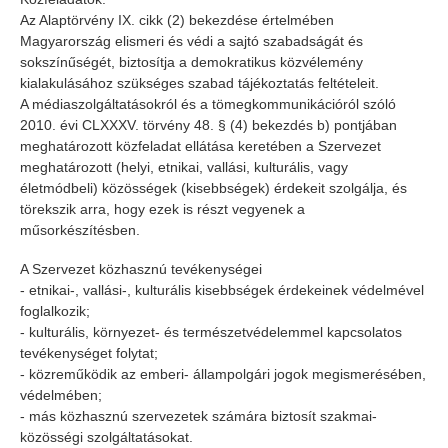
Az Alaptörvény IX. cikk (2) bekezdése értelmében
Magyarország elismeri és védi a sajtó szabadságát és
sokszínűségét, biztosítja a demokratikus közvélemény
kialakulásához szükséges szabad tájékoztatás feltételeit.
A médiaszolgáltatásokról és a tömegkommunikációról szóló
2010. évi CLXXXV. törvény 48. § (4) bekezdés b) pontjában
meghatározott közfeladat ellátása keretében a Szervezet
meghatározott (helyi, etnikai, vallási, kulturális, vagy
életmódbeli) közösségek (kisebbségek) érdekeit szolgálja, és
törekszik arra, hogy ezek is részt vegyenek a
műsorkészítésben.
A Szervezet közhasznú tevékenységei
- etnikai-, vallási-, kulturális kisebbségek érdekeinek védelmével
foglalkozik;
- kulturális, környezet- és természetvédelemmel kapcsolatos
tevékenységet folytat;
- közreműködik az emberi- állampolgári jogok megismerésében,
védelmében;
- más közhasznú szervezetek számára biztosít szakmai-
közösségi szolgáltatásokat.