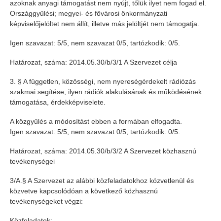
azoknak anyagi támogatást nem nyújt, tőlük ilyet nem fogad el.
Országgyűlési; megyei- és fővárosi önkormányzati
képviselőjelöltet nem állít, illetve más jelöltjét nem támogatja.
Igen szavazat: 5/5, nem szavazat 0/5, tartózkodik: 0/5.
Határozat, száma: 2014.05.30/b/3/1 A Szervezet célja
3. § A független, közösségi, nem nyereségérdekelt rádiózás
szakmai segítése, ilyen rádiók alakulásának és működésének
támogatása, érdekképviselete.
A közgyűlés a módosítást ebben a formában elfogadta.
Igen szavazat: 5/5, nem szavazat 0/5, tartózkodik: 0/5.
Határozat, száma: 2014.05.30/b/3/2 A Szervezet közhasznú
tevékenységei
3/A.§ A Szervezet az alábbi közfeladatokhoz közvetlenül és
közvetve kapcsolódóan a következő közhasznú
tevékenységeket végzi:
Közfeladatok: