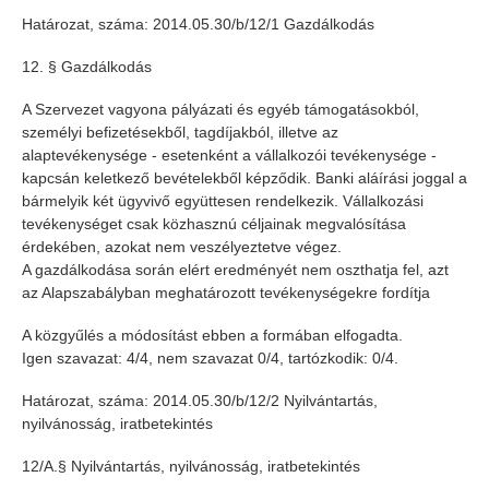
Határozat, száma: 2014.05.30/b/12/1 Gazdálkodás
12. § Gazdálkodás
A Szervezet vagyona pályázati és egyéb támogatásokból,
személyi befizetésekből, tagdíjakból, illetve az
alaptevékenysége - esetenként a vállalkozói tevékenysége -
kapcsán keletkező bevételekből képződik. Banki aláírási joggal a
bármelyik két ügyvivő együttesen rendelkezik. Vállalkozási
tevékenységet csak közhasznú céljainak megvalósítása
érdekében, azokat nem veszélyeztetve végez.
A gazdálkodása során elért eredményét nem oszthatja fel, azt
az Alapszabályban meghatározott tevékenységekre fordítja
A közgyűlés a módosítást ebben a formában elfogadta.
Igen szavazat: 4/4, nem szavazat 0/4, tartózkodik: 0/4.
Határozat, száma: 2014.05.30/b/12/2 Nyilvántartás,
nyilvánosság, iratbetekintés
12/A.§ Nyilvántartás, nyilvánosság, iratbetekintés