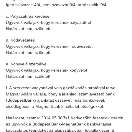
Igen szavazat: 4/4, nem szavazat 0/4, tartózkodik: 0/4.
c. Pályázatírás kérdései
Ügyvivők vállalják, hogy keresnek pályázatírót
Határozat nem született
d. Irodavezetés
Ügyvivők vállalják, hogy keresnek irodavezetőt
Határozat nem született
e. Könyvelő személye
Ügyvivők vállalják, hogy keresnek könyvelőt
Határozat nem született
f. A szervezet vagyonával való gazdálkodás stratégiai terve
Magyar Ádám vállalja, hogy a jelenlegi számlavezető bank
(BudapestBank) ajánlatait összeveti más bankokéval,
elsődlegesen a Magnet Bank kínálta lehetőségekkel.
Határozat, száma: 2014.05.30/f:/1 Kedvezőbb feltételek esetén
az ügyvivők a Budapest Bank-MagnetBank bankváltással
kapcsolatos teendőket az alapszabályban foglaltak szerint