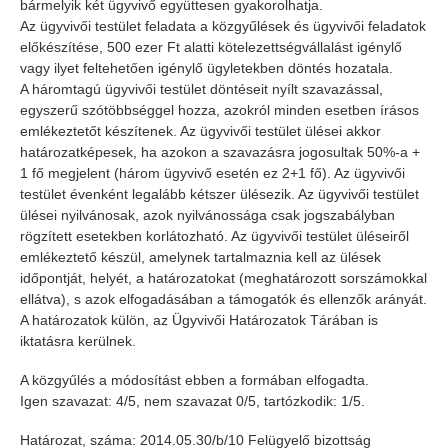
bármelyik két ügyvivő együttesen gyakorolhatja.
Az ügyvivői testület feladata a közgyűlések és ügyvivői feladatok
előkészítése, 500 ezer Ft alatti kötelezettségvállalást igénylő
vagy ilyet feltehetően igénylő ügyletekben döntés hozatala.
A háromtagú ügyvivői testület döntéseit nyílt szavazással,
egyszerű szótöbbséggel hozza, azokról minden esetben írásos
emlékeztetőt készítenek. Az ügyvivői testület ülései akkor
határozatképesek, ha azokon a szavazásra jogosultak 50%-a +
1 fő megjelent (három ügyvivő esetén ez 2+1 fő). Az ügyvivői
testület évenként legalább kétszer ülésezik. Az ügyvivői testület
ülései nyilvánosak, azok nyilvánossága csak jogszabályban
rögzített esetekben korlátozható. Az ügyvivői testület üléseiről
emlékeztető készül, amelynek tartalmaznia kell az ülések
időpontját, helyét, a határozatokat (meghatározott sorszámokkal
ellátva), s azok elfogadásában a támogatók és ellenzők arányát.
A határozatok külön, az Ügyvivői Határozatok Tárában is
iktatásra kerülnek.
A közgyűlés a módosítást ebben a formában elfogadta.
Igen szavazat: 4/5, nem szavazat 0/5, tartózkodik: 1/5.
Határozat, száma: 2014.05.30/b/10 Felügyelő bizottság