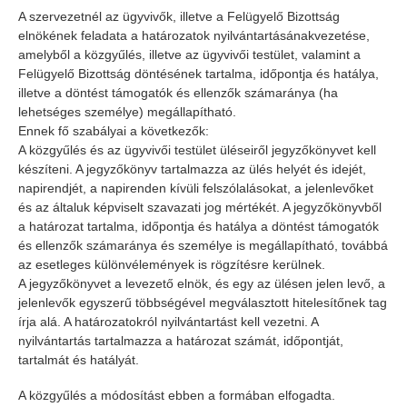
A szervezetnél az ügyvivők, illetve a Felügyelő Bizottság
elnökének feladata a határozatok nyilvántartásánakvezetése,
amelyből a közgyűlés, illetve az ügyvivői testület, valamint a
Felügyelő Bizottság döntésének tartalma, időpontja és hatálya,
illetve a döntést támogatók és ellenzők számaránya (ha
lehetséges személye) megállapítható.
Ennek fő szabályai a következők:
A közgyűlés és az ügyvivői testület üléseiről jegyzőkönyvet kell
készíteni. A jegyzőkönyv tartalmazza az ülés helyét és idejét,
napirendjét, a napirenden kívüli felszólalásokat, a jelenlevőket
és az általuk képviselt szavazati jog mértékét. A jegyzőkönyvből
a határozat tartalma, időpontja és hatálya a döntést támogatók
és ellenzők számaránya és személye is megállapítható, továbbá
az esetleges különvélemények is rögzítésre kerülnek.
A jegyzőkönyvet a levezető elnök, és egy az ülésen jelen levő, a
jelenlevők egyszerű többségével megválasztott hitelesítőnek tag
írja alá. A határozatokról nyilvántartást kell vezetni. A
nyilvántartás tartalmazza a határozat számát, időpontját,
tartalmát és hatályát.
A közgyűlés a módosítást ebben a formában elfogadta.