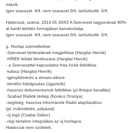
intézik.
Igen szavazat: 4/4, nem szavazat 0/4, tartózkodik: 0/4.
Határozat, száma: 2014.05.30/f/2 A Szervezet vagyonának 90%-
át banki lekötés formájában kamatoztatja.
Igen szavazat: 4/4, nem szavazat 0/4, tartózkodik: 0/4.
g. Honlap üzemeltetése
-Szervezet történetének megjelítése (Hargitai Henrik)
-HÍREK felület létrehozása (Hargitai Henrik)
- a Szervezettel kapcsolatos friss hírek feltöltése
-kalauz (Hargitai Henrik)
-igényfelmérés a stream-elésre
-kérdőív kidolgozása (ügyvivők)
-hasznos dokumentumok feltöltése (pl.Artisjus bevallás)
-Szabad Rádiók térkép (Kovács Orsolya)
-segítség, hasznos információk Rádió alapításához
(pl.:működtetés, pályázat)
-új logó (Csabai Gábor)
-régi tartalom integrálása az új honlapra
Határozat nem született.