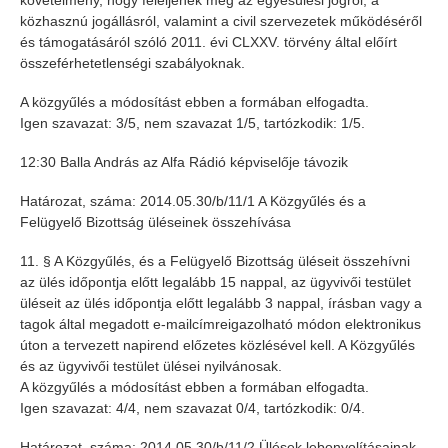
követelmény, hogy feleljenek meg az egyesülési jogról, a
közhasznú jogállásról, valamint a civil szervezetek működéséről
és támogatásáról szóló 2011. évi CLXXV. törvény által előírt
összeférhetetlenségi szabályoknak.
A közgyűlés a módosítást ebben a formában elfogadta.
Igen szavazat: 3/5, nem szavazat 1/5, tartózkodik: 1/5.
12:30 Balla András az Alfa Rádió képviselője távozik
Határozat, száma: 2014.05.30/b/11/1 A Közgyűlés és a
Felügyelő Bizottság üléseinek összehívása
11. § A Közgyűlés, és a Felügyelő Bizottság üléseit összehívni
az ülés időpontja előtt legalább 15 nappal, az ügyvivői testület
üléseit az ülés időpontja előtt legalább 3 nappal, írásban vagy a
tagok által megadott e-mailcímreigazolható módon elektronikus
úton a tervezett napirend előzetes közlésével kell. A Közgyűlés
és az ügyvivői testület ülései nyilvánosak.
A közgyűlés a módosítást ebben a formában elfogadta.
Igen szavazat: 4/4, nem szavazat 0/4, tartózkodik: 0/4.
Határozat, száma: 2014.05.30/b/11/2 Ülések lebonyolításainak