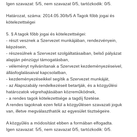
Igen szavazat: 5/5, nem szavazat 0/5, tartózkodik: 0/5.
Határozat, száma: 2014.05.30/b/5 A Tagok főbb jogai és
kötelezettségei
5. § A tagok főbb jogai és kötelezettségei:
- részt vesznek a Szervezet munkájában, rendezvényein,
képzésein,
- részesülnek a Szervezet szolgáltatásaiban, belső pályázat
alapján pénzügyi támogatásban,
- véleményt nyilvánítanak a Szervezet kezdeményezéseivel,
állásfoglalásaival kapcsolatban,
- kezdeményezéseikkel segítik a Szervezet munkáját,
- az Alapszabály rendelkezéseit betartják, és a közgyűlési
határozatok végrehajtásában közreműködnek,
- a rendes tagok kötelezettsége a tagdíj fizetése.
A rendes tagoknak ezen felül a közgyűlésen szavazati joguk
van, illetve megválaszthatók az egyesület tisztségeire.
A közgyűlés a módosítást ebben a formában elfogadta.
Igen szavazat: 5/5, nem szavazat 0/5, tartózkodik: 0/5.