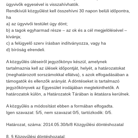
ügyvivők egyesével is visszahívhatók.
Rendkívüli közgyűlést kell összehívni 30 napon belüli időpontra,
ha
a) az ügyvivői testület úgy dönt;
b) a tagok egyharmad része – az ok és a cél megjelölésével –
kívánja;
c) a felügyelő szerv írásban indítványozza, vagy ha
d) bíróság elrendeli.
A közgyűlés üléseiről jegyzőkönyv készül, amelynek
tartalmaznia kell az ülések időpontját, helyét, a határozatokat
(meghatározott sorszámokkal ellátva), s azok elfogadásában a
támogatók és ellenzők arányát. A döntéseket is tartalmazó
jegyzőkönyvek az Egyesület irodájában megtekinthetők. A
határozatok külön, a Határozatok Tárában is iktatásra kerülnek.
A közgyűlés a módosítást ebben a formában elfogadta.
Igen szavazat: 5/5, nem szavazat 0/5, tartózkodik: 0/5.
Határozat, száma: 2014.05.30/b/8 Közgyűlési döntéshozatal
8. § Közgyűlési döntéshozatal: