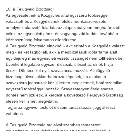
10. § Felügyelő Bizottság:
Az egyesületnek a Közgyűlés által egyszerű többséggel.
választott és a Közgyűlésnek felelős munkaszervezete,
amelynek alapvető feladata az alapszabályban meghatározott
célok, az egyesületi pénz- és vagyongazdálkodás, továbbá a
közhasznúság folyamatos ellenőrzése.
A Felügyelő Bizottság elnökből - akit szintén a Közgyűlés választ
meg - és két tagból áll, akik a megbízatásuk időtartama alatt
egyidejűleg más egyesületi vezető tisztséget nem tölthetnek be.
Évenként legalább egyszer ülésezik, üléseit az elnök hívja
össze. Döntéseiket nyílt szavazással hozzák. A felügyelő
bizottsági ülései akkor határozatképesek, ha azokon a
szavazásra jogosultak közül ketten megjelentek, határozataikat
egyszerű többséggel hozzák. Szavazategyenlőség esetén
döntés nem születik, a kérdést a következő Felügyelő Bizottság
ülésen kell ismét megvitatni.
Tagjai az ügyvivői testület ülésein tanácskozási joggal részt
vehetnek.
A Felügyelő Bizottság tagjaival szemben támasztott