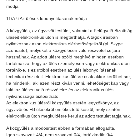
módja
11/A.§ Az ülések lebonyolításának módja
A közgyűlés, az ügyvivői testület, valamint a Felügyelő Bizottság
üléseit elektronikus úton is megtarthatja. A tagok írásban
nyilatkoznak azon elektronikus elérhetőségeikről (pl. Skype
azonosító), melyeket a közgyűlésen való részvétel céljára
használnak. Az adott ülésre szóló meghívó minden esetben
tartalmazza, hogy az ülés személyesen vagy elektronikus úton
történik-e, s ez utóbbi esetben az ülés lebonyolításának
technikai részleteit. Elektronikus ülésre csak akkor kerülhet sor,
ha mindenki, aki ezen részt kíván venni, lehetőséget kap vagy
talál az ülésen való részvételre és az elektronikus ülés
nyilvánossága biztosítható.
Az elektronikus ülésről közgyűlés esetén jegyzőkönyv, az
ügyvivői és FB ülésekről emlékeztető készül, mely szintén
elektronikus úton megküldésre kerül az adott testület tagjainak.
A közgyűlés a módosítást ebben a formában elfogadta.
Igen szavazat: 4/4, nem szavazat 0/4, tartózkodik: 0/4.