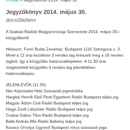
Címlap
» Jegyzőkönyv 2014. május 30.
Jegyzőkönyv 2014. május 30.
JEGYZŐKÖNYV
A Szabad Rádiók Magyarországi Szervezete 2014. május 30-i
közgyűlésről
Helyszín: Fonó Budai Zeneház, Budapest 1116 Sztregova u. 3.
Mivel a 11 órai kezdésre 3 rendes tag érkezett meg a 16 rendes
tagból, így a közgyűlés határozatképtelen. A 11.30 órai
megismételt közgyűlés 4 rendes tag jelenlétében
határozatképes.
JELENLEVŐK (11.30):
Név Képviselet Hely Szavazati jogmértéke
Hargitai Henrik Első Pesti Egyetemi Rádió Budapest teljes jog
Magyar Ádám Civil Rádió Budapest teljes jog
Hegyi Zsolt Látszótér Rádió Budapest teljes jog
Csabai Gábor Tilos Rádió Budapest teljes jog
Balla András Alfa Rádió Balkány teljes jog
Kovács Orsolya Ügyvivő Budapest nincs szavazati joga