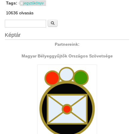
Tags:
jegyzőkönyv
10636 olvasás
Keresés űrlap
Keresés
Képtár
Partnereink:
Magyar Bélyeggyűjtők Országos Szövetsége