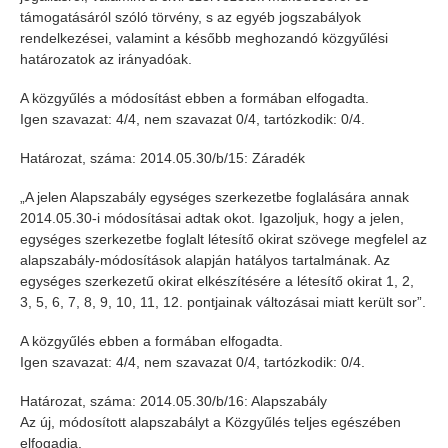
támogatásáról szóló törvény, s az egyéb jogszabályok
rendelkezései, valamint a később meghozandó közgyűlési
határozatok az irányadóak.
A közgyűlés a módosítást ebben a formában elfogadta.
Igen szavazat: 4/4, nem szavazat 0/4, tartózkodik: 0/4.
Határozat, száma: 2014.05.30/b/15: Záradék
„A jelen Alapszabály egységes szerkezetbe foglalására annak
2014.05.30-i módosításai adtak okot. Igazoljuk, hogy a jelen,
egységes szerkezetbe foglalt létesítő okirat szövege megfelel az
alapszabály-módosítások alapján hatályos tartalmának. Az
egységes szerkezetű okirat elkészítésére a létesítő okirat 1, 2,
3, 5, 6, 7, 8, 9, 10, 11, 12. pontjainak változásai miatt került sor”.
A közgyűlés ebben a formában elfogadta.
Igen szavazat: 4/4, nem szavazat 0/4, tartózkodik: 0/4.
Határozat, száma: 2014.05.30/b/16: Alapszabály
Az új, módosított alapszabályt a Közgyűlés teljes egészében
elfogadja.