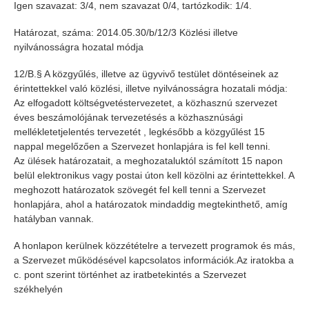
Igen szavazat: 3/4, nem szavazat 0/4, tartózkodik: 1/4.
Határozat, száma: 2014.05.30/b/12/3 Közlési illetve
nyilvánosságra hozatal módja
12/B.§ A közgyűlés, illetve az ügyvivő testület döntéseinek az
érintettekkel való közlési, illetve nyilvánosságra hozatali módja:
Az elfogadott költségvetéstervezetet, a közhasznú szervezet
éves beszámolójának tervezetésés a közhasznúsági
mellékletetjelentés tervezetét , legkésőbb a közgyűlést 15
nappal megelőzően a Szervezet honlapjára is fel kell tenni.
Az ülések határozatait, a meghozataluktól számított 15 napon
belül elektronikus vagy postai úton kell közölni az érintettekkel. A
meghozott határozatok szövegét fel kell tenni a Szervezet
honlapjára, ahol a határozatok mindaddig megtekinthető, amíg
hatályban vannak.
A honlapon kerülnek közzétételre a tervezett programok és más,
a Szervezet működésével kapcsolatos információk.Az iratokba a
c. pont szerint történhet az iratbetekintés a Szervezet
székhelyén