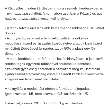
A Közgyűlés minden kérdésben - így a személyi kérdésekben is
- nyílt szavazással dönt. Amennyiben azonban a Közgyűlés úgy
határoz, a szavazást titkosan kell lefolytatni.
- A tagok felvételéről legalább kétharmados többséggel születhet
döntés.
- Az ügyvivők, valamint a felügyelőbizottság elnökének
megválasztásáról és visszahívásáról, illetve a tagok kizárásáról
minősített többséggel (a rendes tagok 50%-a plusz egy fő)
döntenek.
- A többi kérdésben - eltérő rendelkezés hiányában –a jelenlevő
rendes tagok egyszerű többséével születnek a döntések.
Szavazategyenlőség esetében a szavazást meg kell ismételni.
Újabb szavazategyenlőség esetén az adott kérdést a következő
közgyűlésen lehet ismét megvitatni.
A közgyűlés a módosítást ebben a formában elfogadta.
Igen szavazat: 4/5, nem szavazat 0/5, tartózkodik: 1/5.
Határozat, száma: 2014.05.30/b/9 Ügyvivői testület