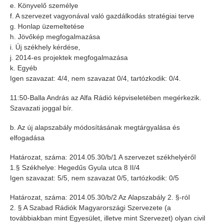
e. Könyvelő személye
f. A szervezet vagyonával való gazdálkodás stratégiai terve
g. Honlap üzemeltetése
h. Jövőkép megfogalmazása
i. Új székhely kérdése,
j. 2014-es projektek megfogalmazása
k. Egyéb
Igen szavazat: 4/4, nem szavazat 0/4, tartózkodik: 0/4.
11:50-Balla András az Alfa Rádió képviseletében megérkezik.
Szavazati joggal bír.
b. Az új alapszabály módosításának megtárgyalása és
elfogadása
Határozat, száma: 2014.05.30/b/1 A szervezet székhelyéről
1.§ Székhelye: Hegedűs Gyula utca 8 II/4
Igen szavazat: 5/5, nem szavazat 0/5, tartózkodik: 0/5
Határozat, száma: 2014.05.30/b/2 Az Alapszabály 2. §-ról
2. § A Szabad Rádiók Magyarországi Szervezete (a
továbbiakban mint Egyesület, illetve mint Szervezet) olyan civil