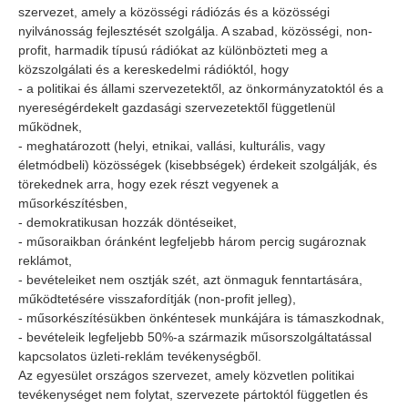
szervezet, amely a közösségi rádiózás és a közösségi
nyilvánosság fejlesztését szolgálja. A szabad, közösségi, non-
profit, harmadik típusú rádiókat az különbözteti meg a
közszolgálati és a kereskedelmi rádióktól, hogy
- a politikai és állami szervezetektől, az önkormányzatoktól és a
nyereségérdekelt gazdasági szervezetektől függetlenül
működnek,
- meghatározott (helyi, etnikai, vallási, kulturális, vagy
életmódbeli) közösségek (kisebbségek) érdekeit szolgálják, és
törekednek arra, hogy ezek részt vegyenek a
műsorkészítésben,
- demokratikusan hozzák döntéseiket,
- műsoraikban óránként legfeljebb három percig sugároznak
reklámot,
- bevételeiket nem osztják szét, azt önmaguk fenntartására,
működtetésére visszafordítják (non-profit jelleg),
- műsorkészítésükben önkéntesek munkájára is támaszkodnak,
- bevételeik legfeljebb 50%-a származik műsorszolgáltatással
kapcsolatos üzleti-reklám tevékenységből.
Az egyesület országos szervezet, amely közvetlen politikai
tevékenységet nem folytat, szervezete pártoktól független és