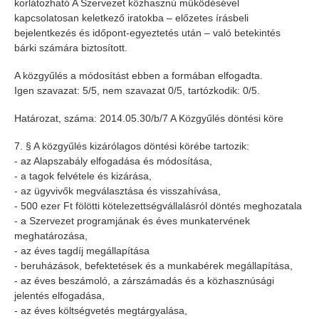
korlátozható A Szervezet közhasznú működésével
kapcsolatosan keletkező iratokba – előzetes írásbeli
bejelentkezés és időpont-egyeztetés után – való betekintés
bárki számára biztosított.
A közgyűlés a módosítást ebben a formában elfogadta.
Igen szavazat: 5/5, nem szavazat 0/5, tartózkodik: 0/5.
Határozat, száma: 2014.05.30/b/7 A Közgyűlés döntési köre
7. § A közgyűlés kizárólagos döntési körébe tartozik:
- az Alapszabály elfogadása és módosítása,
- a tagok felvétele és kizárása,
- az ügyvivők megválasztása és visszahívása,
- 500 ezer Ft fölötti kötelezettségvállalásról döntés meghozatala
- a Szervezet programjának és éves munkatervének
meghatározása,
- az éves tagdíj megállapítása
- beruházások, befektetések és a munkabérek megállapítása,
- az éves beszámoló, a zárszámadás és a közhasznúsági
jelentés elfogadása,
- az éves költségvetés megtárgyalása,