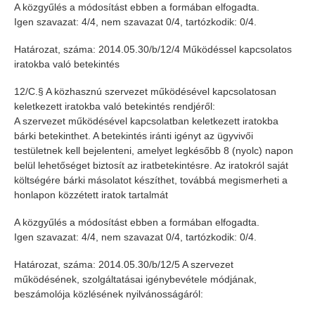
A közgyűlés a módosítást ebben a formában elfogadta.
Igen szavazat: 4/4, nem szavazat 0/4, tartózkodik: 0/4.
Határozat, száma: 2014.05.30/b/12/4 Működéssel kapcsolatos
iratokba való betekintés
12/C.§ A közhasznú szervezet működésével kapcsolatosan
keletkezett iratokba való betekintés rendjéről:
A szervezet működésével kapcsolatban keletkezett iratokba
bárki betekinthet. A betekintés iránti igényt az ügyvivői
testületnek kell bejelenteni, amelyet legkésőbb 8 (nyolc) napon
belül lehetőséget biztosít az iratbetekintésre. Az iratokról saját
költségére bárki másolatot készíthet, továbbá megismerheti a
honlapon közzétett iratok tartalmát
A közgyűlés a módosítást ebben a formában elfogadta.
Igen szavazat: 4/4, nem szavazat 0/4, tartózkodik: 0/4.
Határozat, száma: 2014.05.30/b/12/5 A szervezet
működésének, szolgáltatásai igénybevétele módjának,
beszámolója közlésének nyilvánosságáról: