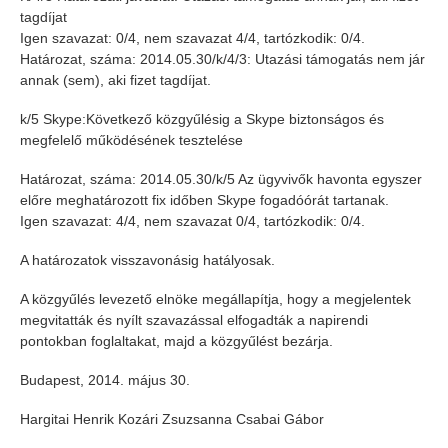
tagdíjat
Igen szavazat: 0/4, nem szavazat 4/4, tartózkodik: 0/4.
Határozat, száma: 2014.05.30/k/4/3: Utazási támogatás nem jár
annak (sem), aki fizet tagdíjat.
k/5 Skype:Következő közgyűlésig a Skype biztonságos és
megfelelő működésének tesztelése
Határozat, száma: 2014.05.30/k/5 Az ügyvivők havonta egyszer
előre meghatározott fix időben Skype fogadóórát tartanak.
Igen szavazat: 4/4, nem szavazat 0/4, tartózkodik: 0/4.
A határozatok visszavonásig hatályosak.
A közgyűlés levezető elnöke megállapítja, hogy a megjelentek
megvitatták és nyílt szavazással elfogadták a napirendi
pontokban foglaltakat, majd a közgyűlést bezárja.
Budapest, 2014. május 30.
Hargitai Henrik Kozári Zsuzsanna Csabai Gábor