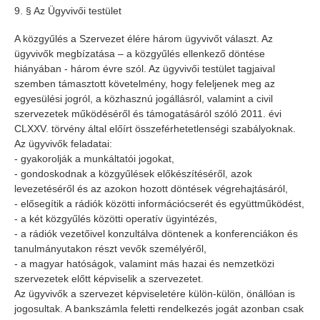
9. § Az Ügyvivői testület
A közgyűlés a Szervezet élére három ügyvivőt választ. Az
ügyvivők megbízatása – a közgyűlés ellenkező döntése
hiányában - három évre szól. Az ügyvivői testület tagjaival
szemben támasztott követelmény, hogy feleljenek meg az
egyesülési jogról, a közhasznú jogállásról, valamint a civil
szervezetek működéséről és támogatásáról szóló 2011. évi
CLXXV. törvény által előírt összeférhetetlenségi szabályoknak.
Az ügyvivők feladatai:
- gyakorolják a munkáltatói jogokat,
- gondoskodnak a közgyűlések előkészítéséről, azok
levezetéséről és az azokon hozott döntések végrehajtásáról,
- elősegítik a rádiók közötti információcserét és együttműködést,
- a két közgyűlés közötti operatív ügyintézés,
- a rádiók vezetőivel konzultálva döntenek a konferenciákon és
tanulmányutakon részt vevők személyéről,
- a magyar hatóságok, valamint más hazai és nemzetközi
szervezetek előtt képviselik a szervezetet.
Az ügyvivők a szervezet képviseletére külön-külön, önállóan is
jogosultak. A bankszámla feletti rendelkezés jogát azonban csak