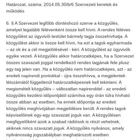
Határozat, száma: 2014.05.30/b/6 Szervezeti keretek és
működés
6. § A Szervezet legfőbb döntéshozó szerve a közgyűlés,
amelyet legalább félévenként össze kell hívni. A rendes féléves
közgyűlést az ügyvivői testület bármely tagja összehívhatja. A
közgyűlést akkor is össze kell hívni, ha ezt a tagok egyharmada
– az ok és a cél megjelölésével - kéri. A közgyűlést az ügyvivők
egyike vezeti. A közgyűlés akkor határozatképes, ha a Szervezet
összes szavazati joggal rendelkező rendes tagjának fele plusz
egy tag jelen van. Ha a közgyűlés nem határozatképes, azt - az
eredeti napirendi pontokkal - újra összehívva, a megjelentek
létszámától függetlenül határozatképesnek kell tekinteni. A
megismételt közgyűlés – változatlan napirenddel - az eredeti
közgyűlés kezdési időpontjától számítva egy órán túlra hívható
össze abban az esetben, ha ennek időpontja az eredeti
közgyűlés meghívójában megjelölésre került. A rendes tagok
képviselőinek egy-egy szavazati joguk van. A közgyűlésen
megfigyelőként azok a szabad rádiósok is részt vehetnek,
akiknek nincs szavazati joguk. A közgyűlés nyilvános, amely
nyilvánosság jogszabályban meghatározott esetben