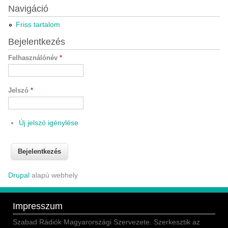
Navigáció
Friss tartalom
Bejelentkezés
Felhasználónév
*
Jelszó
*
Új jelszó igénylése
Drupal
alapú webhely
Impresszum
Szabad Rádiók Magyarországi Szervezete. Szerkesztik az