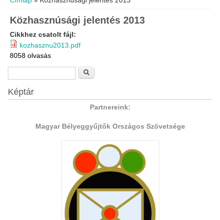
Címlap
» Közhasznúsági jelentés 2013
Közhasznúsági jelentés 2013
Cikkhez csatolt fájl:
kozhasznu2013.pdf
8058 olvasás
Keresés űrlap
Keresés
Képtár
Partnereink:
Magyar Bélyeggyűjtők Országos Szövetsége