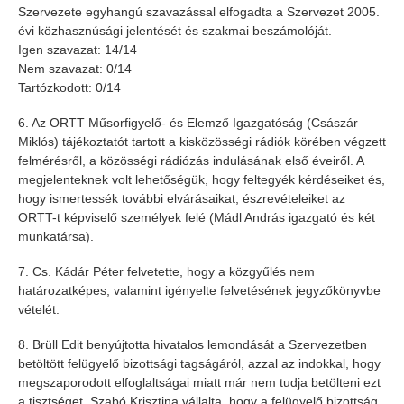
Szervezete egyhangú szavazással elfogadta a Szervezet 2005.
évi közhasznúsági jelentését és szakmai beszámolóját.
Igen szavazat: 14/14
Nem szavazat: 0/14
Tartózkodott: 0/14
6. Az ORTT Műsorfigyelő- és Elemző Igazgatóság (Császár
Miklós) tájékoztatót tartott a kisközösségi rádiók körében végzett
felmérésről, a közösségi rádiózás indulásának első éveiről. A
megjelenteknek volt lehetőségük, hogy feltegyék kérdéseiket és,
hogy ismertessék további elvárásaikat, észrevételeiket az
ORTT-t képviselő személyek felé (Mádl András igazgató és két
munkatársa).
7. Cs. Kádár Péter felvetette, hogy a közgyűlés nem
határozatképes, valamint igényelte felvetésének jegyzőkönyvbe
vételét.
8. Brüll Edit benyújtotta hivatalos lemondását a Szervezetben
betöltött felügyelő bizottsági tagságáról, azzal az indokkal, hogy
megszaporodott elfoglaltságai miatt már nem tudja betölteni ezt
a tisztséget. Szabó Krisztina vállalta, hogy a felügyelő bizottság