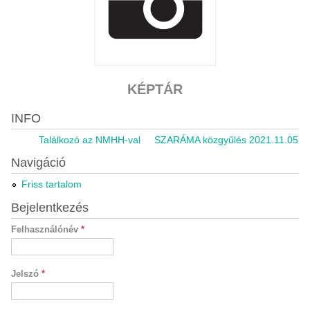
KÉPTÁR
INFO
Találkozó az NMHH-val
SZARÁMA közgyűlés 2021.11.05.
R
Navigáció
Friss tartalom
Bejelentkezés
Felhasználónév
*
Jelszó
*