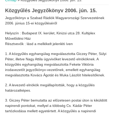
Címlap
» Közgyűlés Jegyzőkönyv 2006. jún. 15.
Közgyűlés Jegyzőkönyv 2006. jún. 15.
Jegyzőkönyv a Szabad Rádiók Magyarországi Szervezetének
2006. június 15-ei közgyűléséről
Helyszín : Budapest IX. kerület, Kinizsi utca 28. Kultiplex
Művelődési Ház
Résztvevők : lásd a mellékelt jelenléti íven
1. A közgyűlés egyhangúlag megválasztotta Giczey Péter, Sülyi
Péter, illetve Nagy Attila ügyvivőket levezető elnököknek. A
közgyűlés egyhangúlag megválasztotta Fekete Viktória
irodavezetőt jegyzőkönyv-vezetőnek, emellett egyhangúlag
megválasztotta Kovács Ágotát és Muka Lászlót hitelesítőknek.
2. A levezető elnökök megállapították, hogy a közgyűlés
határozatképes.
3. Giczey Péter bemutatta az előzetesen postai úton is kiküldött
napirendi pontokat, mellyel a többség Cs. Kádár Péter
tartózkodása mellett egyetértett. A közgyűlés a napirendi