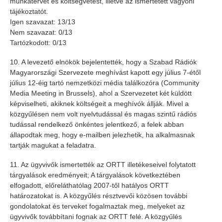
munkatervet és költségvetést, illetve az ismertetett vagyoni
tájékoztatót.
Igen szavazat: 13/13
Nem szavazat: 0/13
Tartózkodott: 0/13
10. A levezető elnökök bejelentették, hogy a Szabad Rádiók
Magyarországi Szervezete meghívást kapott egy július 7-étől
július 12-éig tartó nemzetközi média találkozóra (Community
Media Meeting in Brussels), ahol a Szervezetet két küldött
képviselheti, akiknek költségeit a meghívók állják. Mivel a
közgyűlésen nem volt nyelvtudással és magas szintű rádiós
tudással rendelkező önkéntes jelentkező, a felek abban
állapodtak meg, hogy e-mailben jelezhetik, ha alkalmasnak
tartják magukat a feladatra.
11. Az ügyvivők ismertették az ORTT illetékeseivel folytatott
tárgyalások eredményeit; A tárgyalások következtében
elfogadott, előreláthatólag 2007-től hatályos ORTT
határozatokat is. A közgyűlés résztvevői közösen további
gondolatokat és terveket fogalmaztak meg, melyeket az
ügyvivők továbbítani fognak az ORTT felé. A közgyűlés