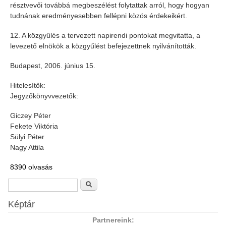
résztvevői továbbá megbeszélést folytattak arról, hogy hogyan
tudnának eredményesebben fellépni közös érdekeikért.
12. A közgyűlés a tervezett napirendi pontokat megvitatta, a
levezető elnökök a közgyűlést befejezettnek nyilvánították.
Budapest, 2006. június 15.
Hitelesítők:
Jegyzőkönyvvezetők:
Giczey Péter
Fekete Viktória
Sülyi Péter
Nagy Attila
8390 olvasás
Keresés űrlap
Keresés
Képtár
Partnereink: