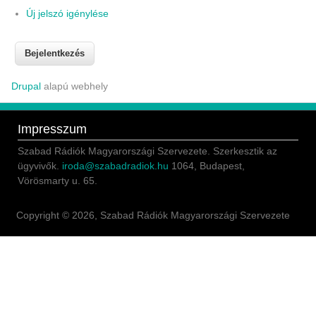
Új jelszó igénylése
Drupal
alapú webhely
Impresszum
Szabad Rádiók Magyarországi Szervezete. Szerkesztik az
ügyvivők.
iroda@szabadradiok.hu
1064, Budapest,
Vörösmarty u. 65.
Copyright © 2026, Szabad Rádiók Magyarországi Szervezete