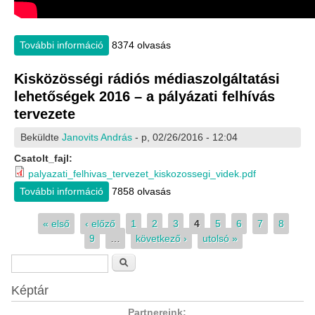
További információ
SZARÁMA reklám tartalommal kapcsolatosan
8374 olvasás
Kisközösségi rádiós médiaszolgáltatási
lehetőségek 2016 – a pályázati felhívás
tervezete
Beküldte
Janovits András
- p, 02/26/2016 - 12:04
Csatolt_fajl:
palyazati_felhivas_tervezet_kiskozossegi_videk.pdf
További információ
Kisközösségi rádiós médiaszolgáltatási
7858 olvasás
lehetőségek 2016 – a pályázati felhívás
tervezete tartalommal kapcsolatosan
Oldalak
« első
‹ előző
1
2
3
4
5
6
7
8
9
…
következő ›
utolsó »
Keresés űrlap
Keresés
Képtár
Partnereink: