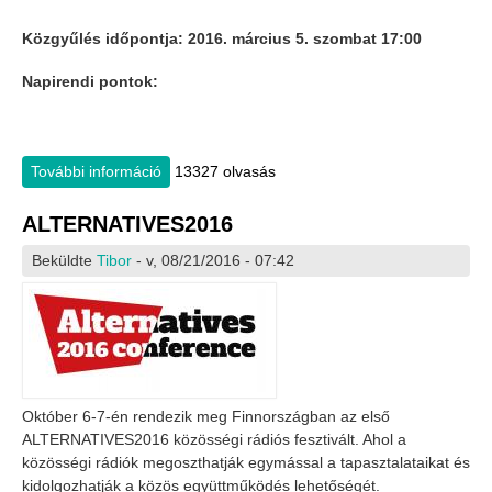
Közgyűlés időpontja:
2016. március 5. szombat 17:00
Napirendi pontok:
További információ
Közgyűlés 2016. március 5. tartalommal
13327 olvasás
kapcsolatosan
ALTERNATIVES2016
Beküldte
Tibor
- v, 08/21/2016 - 07:42
Október 6-7-én rendezik meg Finnországban az első
ALTERNATIVES2016 közösségi rádiós fesztivált. Ahol a
közösségi rádiók megoszthatják egymással a tapasztalataikat és
kidolgozhatják a közös együttműködés lehetőségét.