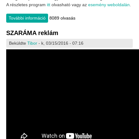
A részletes program
itt
olvasható vagy az
esemény weboldalán
.
További információ
ALTERNATIVES2016 tartalommal
8089 olvasás
kapcsolatosan
SZARÁMA reklám
Beküldte
Tibor
- k, 03/15/2016 - 07:16