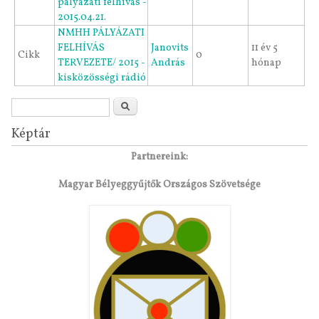
pályázati felhívás -
2015.04.21.
NMHH PÁLYÁZATI
FELHÍVÁS
Janovits
11 év 5
Cikk
0
TERVEZETE/ 2015 -
András
hónap
kisközösségi rádió
Keresés űrlap
Keresés
Képtár
Partnereink:
Magyar Bélyeggyűjtők Országos Szövetsége