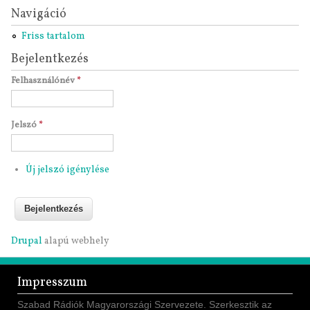
Navigáció
Friss tartalom
Bejelentkezés
Felhasználónév
*
Jelszó
*
Új jelszó igénylése
Drupal
alapú webhely
Impresszum
Szabad Rádiók Magyarországi Szervezete. Szerkesztik az