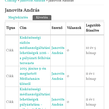
Címlap
»
Janovits András
» Janovits András
Janovits András
Elsődleges fülek
Megtekintés
Követés
(aktív fül)
Legutóbb
Típus
Cím
Szerző
Válaszok
frissítve
Kisközösségi
rádiós
médiaszolgáltatási
Janovits
10 év 5
Cikk
0
lehetőségek 2016 –
András
hónap
a pályázati felhívás
tervezete
2015. június 9-én
megtartott
Janovits
11 év 1
Cikk
0
Médiatanács
András
hónap
ülésről
Kisközösségi
médiaszolgáltatási
lehetőségek
Janovits
11 év 1
Cikk
0
pályáztatása –
András
hónap