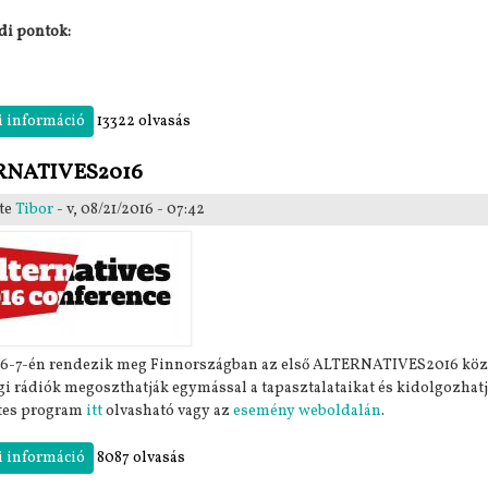
di pontok:
i információ
Közgyűlés 2016. március 5. tartalommal kapcsolatosan
13322 olvasás
RNATIVES2016
te
Tibor
- v, 08/21/2016 - 07:42
6-7-én rendezik meg Finnországban az első ALTERNATIVES2016 közöss
i rádiók megoszthatják egymással a tapasztalataikat és kidolgozhat
etes program
itt
olvasható vagy az
esemény weboldalán
.
i információ
ALTERNATIVES2016 tartalommal kapcsolatosan
8087 olvasás