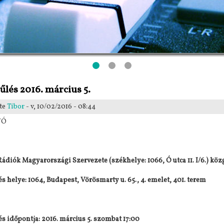
lés 2016. március 5.
te
Tibor
- v, 10/02/2016 - 08:44
VÓ
ádiók Magyarországi Szervezete (székhelye: 1066, Ó utca 11. I/6.) köz
s helye:
1064, Budapest, Vörösmarty u. 65., 4. emelet, 401. terem
s időpontja:
2016. március 5. szombat 17:00