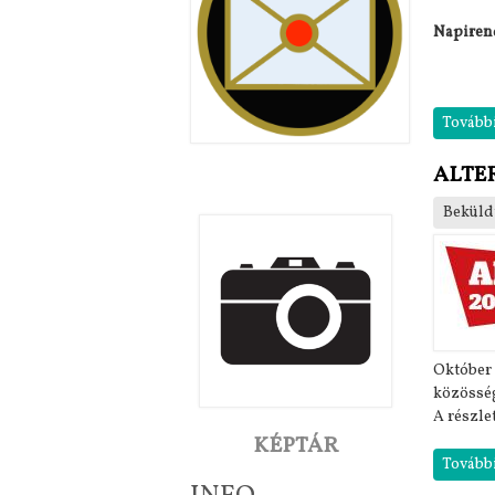
Napiren
Tovább
ALTE
Beküld
Október 
közösség
A részl
KÉPTÁR
Tovább