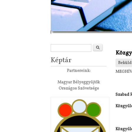
Keresés űrlap
Keresés
Közgyű
Képtár
Beküld
Partnereink:
MEGHÍ
Magyar Bélyeggyűjtők
Országos Szövetsége
Szabad R
Közgyűlé
Közgyűlé