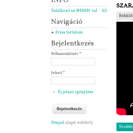
INFO
SZAR
Találkozó az NMHH-val
SZARÁMA közgyű
Beküld
Navigáció
Friss tartalom
Bejelentkezés
Felhasználónév
*
Jelszó
*
Új jelszó igénylése
Drupal
alapú webhely
Tovább