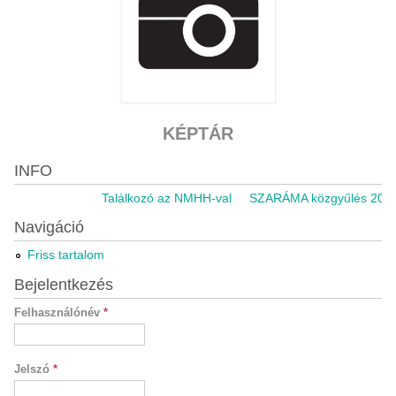
KÉPTÁR
INFO
Találkozó az NMHH-val
SZARÁMA közgyűlés 2021.1
Navigáció
Friss tartalom
Bejelentkezés
Felhasználónév
*
Jelszó
*