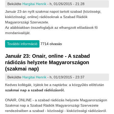
Beküldte
Hargitai Henrik
- h, 01/26/2015 - 21:28
Január 23-án nyílt szakmai napot tartott szabad (közösségi,
kisközösségi, online) rádiósoknak a Szabad Rádiók
Magyarországi Szervezete.
Az alábbiakban összefoglaljuk az elhangzott előadások fő
mondanivalóját.
További információ
Szakmai nap a szabad rádiókról - beszámoló
7714 olvasás
tartalommal kapcsolatosan
Január 23: Onair, online - A szabad
rádiózás helyzete Magyarországon
(szakmai nap)
Beküldte
Hargitai Henrik
- h, 01/19/2015 - 23:37
Kedves kollégák, írjátok be a naptárba: a közgyűlés előtt/után
szakmai nap a szabad rádiózásról.
ONAIR, ONLINE - a szabad rádiózás helyzete Magyarországon
Szakmai nap a Szabad Rádiók Magyarországi Szervezete
rendezésében a szabad - közösségi - kisközösségi rádiózásról.