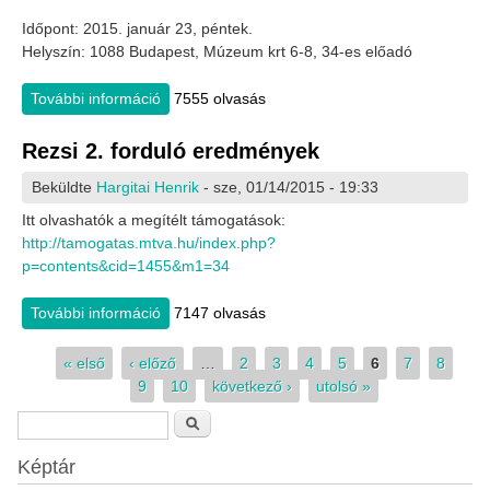
Időpont: 2015. január 23, péntek.
Helyszín: 1088 Budapest, Múzeum krt 6-8, 34-es előadó
További információ
Január 23: Onair, online - A szabad rádiózás
7555 olvasás
helyzete Magyarországon (szakmai nap)
tartalommal kapcsolatosan
Rezsi 2. forduló eredmények
Beküldte
Hargitai Henrik
- sze, 01/14/2015 - 19:33
Itt olvashatók a megítélt támogatások:
http://tamogatas.mtva.hu/index.php?
p=contents&cid=1455&m1=34
További információ
Rezsi 2. forduló eredmények tartalommal
7147 olvasás
kapcsolatosan
Oldalak
« első
‹ előző
…
2
3
4
5
6
7
8
9
10
következő ›
utolsó »
Keresés űrlap
Keresés
Képtár