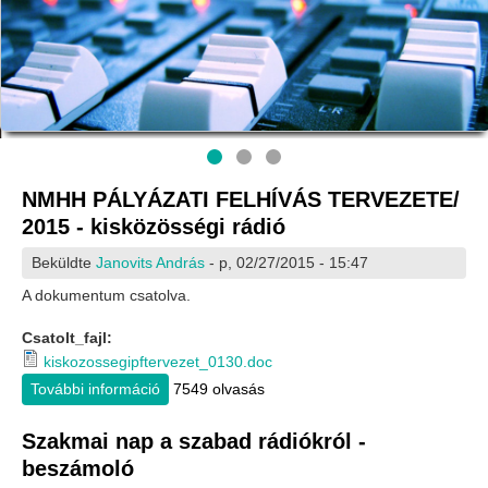
NMHH PÁLYÁZATI FELHÍVÁS TERVEZETE/
2015 - kisközösségi rádió
Beküldte
Janovits András
- p, 02/27/2015 - 15:47
A dokumentum csatolva.
Csatolt_fajl:
kiskozossegipftervezet_0130.doc
További információ
NMHH PÁLYÁZATI FELHÍVÁS TERVEZETE/
7549 olvasás
2015 - kisközösségi rádió tartalommal
kapcsolatosan
Szakmai nap a szabad rádiókról -
beszámoló