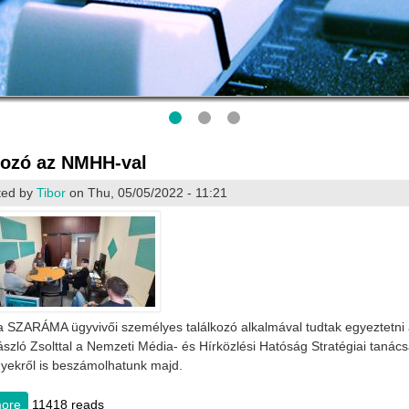
kozó az NMHH-val
ted by
Tibor
on Thu, 05/05/2022 - 11:21
a SZARÁMA ügyvivői személyes találkozó alkalmával tudtak egyeztetni a 
szló Zsolttal a Nemzeti Média- és Hírközlési Hatóság Stratégiai taná
ekről is beszámolhatunk majd.
ore
about Találkozó az NMHH-val
11418 reads