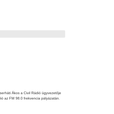
Közgyülés meghívó
SMART rádiós képzés
Készül a SZARÁMA rád
rháti Ákos a Civil Rádió ügyvezetője
dió az FM 98.0 frekvencia pályázatán.