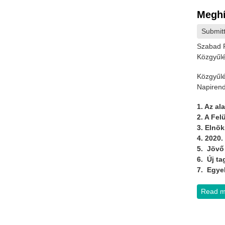
Meghí
Submit
Szabad R
Közgyűl
Közgyűlé
Napirend
1. Az al
2. A Fe
3. Elnök
4. 2020
5. Jövő 
6. Új ta
7. Egy
Read m
Page