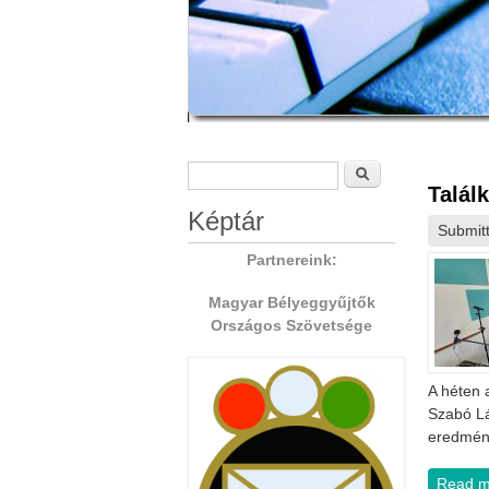
Search form
Search
Talál
Képtár
Submit
Partnereink:
Magyar Bélyeggyűjtők
Országos Szövetsége
A héten 
Szabó Lá
eredmény
Read m