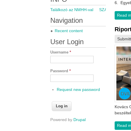
6. Egye
Találkozó az NMHH-val
SZARÁMA közgyű
Read m
Navigation
Ripor
Recent content
Submit
User Login
Username
*
Password
*
Request new password
Kovács O
beszélte
Powered by
Drupal
Read m