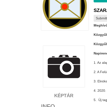
SZARÁ
Submit
Meghívó
Közgyűl
Közgyűl
Napiren
1. Az al
2. A Fel
3. Elnök
4. 2020.
KÉPTÁR
5. Új tag
INFO