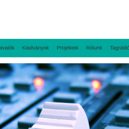
ivalók
Kiadványok
Projektek
Rólunk
Tagrádi