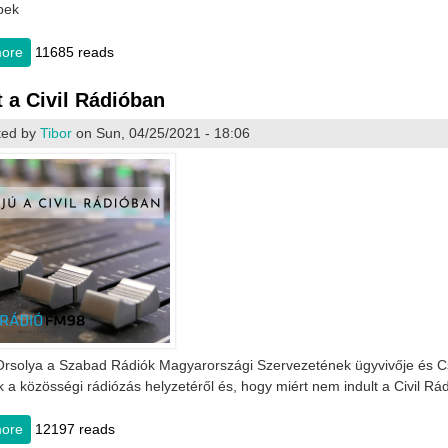
bek
lés 2021.11.05.
Riport a Civil Rádióban
Meghívó közgyülésre
ore
about SZARÁMA közgyűlés 2021.11.05.
11685 reads
t a Civil Rádióban
ted by
Tibor
on Sun, 04/25/2021 - 18:06
rsolya a Szabad Rádiók Magyarországi Szervezetének ügyvivője és Cse
k a közösségi rádiózás helyzetéről és, hogy miért nem indult a Civil Rá
ore
about Riport a Civil Rádióban
12197 reads