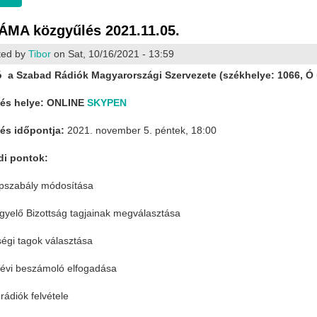
MA közgyűlés 2021.11.05.
ted by
Tibor
on Sat, 10/16/2021 - 13:59
 a Szabad Rádiók Magyarországi Szervezete (székhelye: 1066, Ó ut
és helye:
ONLINE
SKYPEN
és időpontja:
2021. november 5. péntek, 18:00
di pontok:
apszabály módosítása
ügyelő Bizottság tagjainak megválasztása
ségi tagok választása
 évi beszámoló elfogadása
rádiók felvétele