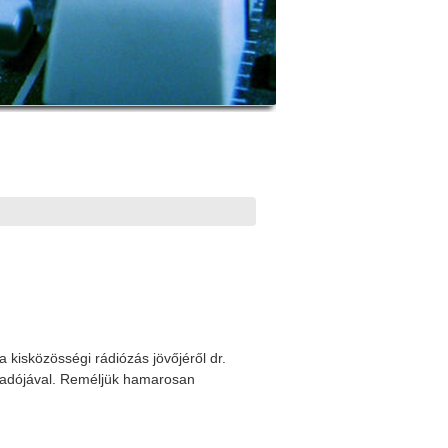
kisközösségi rádiózás jövőjéről dr.
csadójával. Reméljük hamarosan