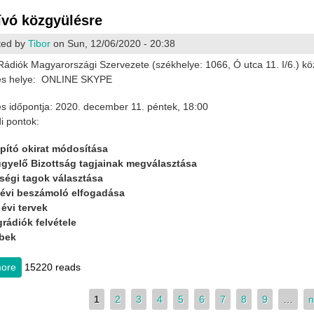
vó közgyülésre
ted by
Tibor
on Sun, 12/06/2020 - 20:38
ádiók Magyarországi Szervezete (székhelye: 1066, Ó utca 11. I/6.) kö
és helye: ONLINE SKYPE
s időpontja: 2020. december 11. péntek, 18:00
i pontok:
apító okirat módosítása
lügyelő Bizottság tagjainak megválasztása
ségi tagok választása
. évi beszámoló elfogadása
évi tervek
grádiók felvétele
ebek
ore
about Meghívó közgyülésre
15220 reads
s
1
2
3
4
5
6
7
8
9
…
n