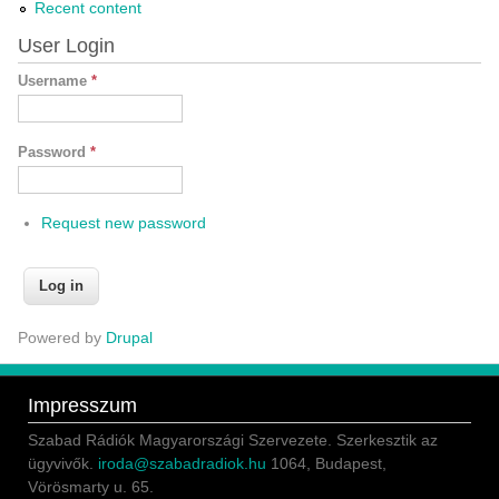
Recent content
User Login
Username
*
Password
*
Request new password
Powered by
Drupal
Impresszum
Szabad Rádiók Magyarországi Szervezete. Szerkesztik az
ügyvivők.
iroda@szabadradiok.hu
1064, Budapest,
Vörösmarty u. 65.