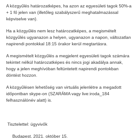
A közgyűlés határozatképes, ha azon az egyesületi tagok 50%-a
+ 1 fő jelen van (illetőleg szabályszerű meghatalmazással
képviselve van).
Ha a közgyűlés nem lesz határozatképes, a megismételt
közgyűlés ugyanazon a helyen, ugyanazon a napon, változatlan
napirendi pontokkal 18:15 órakor kerül megtartásra.
A megismételt közgyűlés a megjelent egyesületi tagok számára
tekintet nélkül határozatképes és nincs jogi akadálya annak,
hogy a jelen meghívóban feltüntetett napirendi pontokban
döntést hozzon.
A közgyűlésen lehetőség van virtuális jelenlétre a megadott
időpontban skype-on (SZARÁMA vagy live:iroda_184
felhasználónév alatt) is.
Tisztelettel: ügyvivők
Budapest, 2021. október 15.