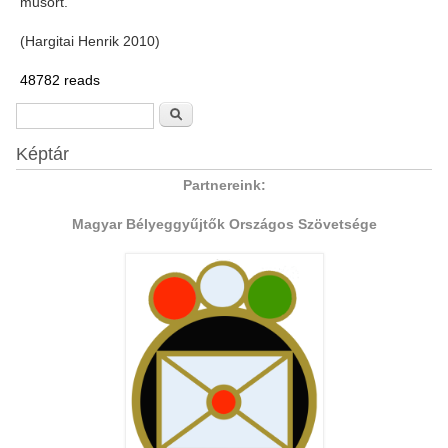
műsort.
(Hargitai Henrik 2010)
48782 reads
Search form
Search
Képtár
Partnereink:
Magyar Bélyeggyűjtők Országos Szövetsége