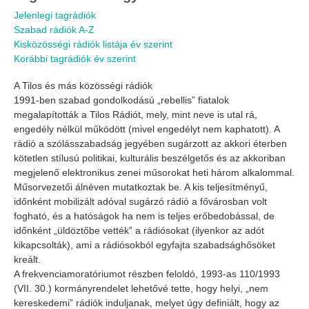
Jelenlegi tagrádiók
Szabad rádiók A-Z
Kisközösségi rádiók listája év szerint
Korábbi tagrádiók év szerint
A Tilos és más közösségi rádiók
1991-ben szabad gondolkodású „rebellis” fiatalok
megalapították a Tilos Rádiót, mely, mint neve is utal rá,
engedély nélkül működött (mivel engedélyt nem kaphatott). A
rádió a szólásszabadság jegyében sugárzott az akkori éterben
kötetlen stílusú politikai, kulturális beszélgetős és az akkoriban
megjelenő elektronikus zenei műsorokat heti három alkalommal.
Műsorvezetői álnéven mutatkoztak be. A kis teljesítményű,
időnként mobilizált adóval sugárzó rádió a fővárosban volt
fogható, és a hatóságok ha nem is teljes erőbedobással, de
időnként „üldöztőbe vették” a rádiósokat (ilyenkor az adót
kikapcsolták), ami a rádiósokból egyfajta szabadsághősöket
kreált.
A frekvenciamoratóriumot részben feloldó, 1993-as 110/1993
(VII. 30.) kormányrendelet lehetővé tette, hogy helyi, „nem
kereskedemi” rádiók induljanak, melyet úgy definiált, hogy az