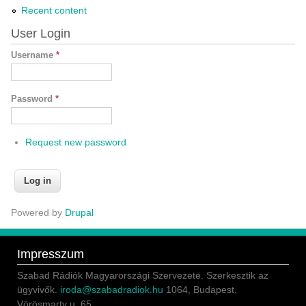
Recent content
User Login
Username
*
Password
*
Request new password
Powered by
Drupal
Impresszum
Szabad Rádiók Magyarországi Szervezete. Szerkesztik az
ügyvivők.
iroda@szabadradiok.hu
1064, Budapest,
Vörösmarty u. 65.