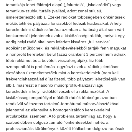
tematikája lehet földrajzi alapú („falurádió”, „iskolarádió”) vagy
tematikus-szubkulturális (vallási, adott zenei stílusú,
ismeretterjesztő stb.). Ezeket rádiókat többségében önkéntesek
működtetik és pályázati forrásokból fedezik kiadásaikat. A helyi
kereskedelmi rádiók számára azonban a hatóság által sem várt
konkurenciát jelentenek azok a kisközösségi rádiók, melyek egy,
addig helyi rádió által nem lefedett kisváros „full service”
adóiként működnek, és reklámbevételekből tartják fenn magukat
a nonprofit kereteken belül (azaz óránként 3 percnél nem adnak
több reklámot és a bevételt visszaforgatják). Ez több
szempontból is problémás: egyrészt ezek a rádiók jelentősen
olcsóbban üzemeltethetőek mint a kereskedelmiek (nem kell
frekvenciahasználati díjat fizetni, több pályázati lehetőségük van
stb.), másrészt a hasonló műsorprofilú-hanzásvilágú
kereskedelmi helyi rádióktól veszik el a reklámozókat. A
kisközösségi engedéllyel működő rádiók többsége azonban
rendkívül változatos tartalmú-formátumú műsorválasztékával
jelentetné az ellensúlyt a homogenizálódó kereskedelmi
arculatokkal szemben. A fő probléma tartalmilag az, hogy a
szabadidőben dolgozó „amatőr”önkéntesekkel nehéz a
professzionális körülmények között főállásban dolgozó rádiósok