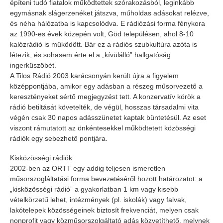
építeni tudó fiatalok működtettek szórakozásból, leginkább
egymásnak slágerzenéket játszva, műholdas adásokat relézve,
és néha hálózatba is kapcsolódva. E rádiózási forma fénykora
az 1990-es évek közepén volt, Göd településen, ahol 8-10
kalózrádió is működött. Bár ez a rádiós szubkultúra azóta is
létezik, és sohasem érte el a „kívülálló” hallgatóság
ingerküszöbét.
A Tilos Rádió 2003 karácsonyán került újra a figyelem
középpontjába, amikor egy adásban a részeg műsorvezető a
keresztényeket sértő megjegyzést tett. A konzervatív körök a
rádió betiltását követelték, de végül, hosszas társadalmi vita
végén csak 30 napos adásszünetet kaptak büntetésül. Az eset
viszont rámutatott az önkéntesekkel működtetett közösségi
rádiók egy sebezhető pontjára.
Kisközösségi rádiók
2002-ben az ORTT egy addig teljesen ismeretlen
műsorszogláltatási forma bevezetéséről hozott határozatot: a
„kisközösségi rádió” a gyakorlatban 1 km vagy kisebb
vételkörzetű lehet, intézmények (pl. iskolák) vagy falvak,
lakótelepek közösségeinek biztosít frekvenciát, melyen csak
nonprofit vagy közműsorszolgáltató adás közvetíthető, melynek