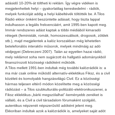
adásidő 10-20%-át töltheti ki reklám. Így végre vidéken is
megjelenhettek helyi – gyakorlatilag kereskedelmi - rádiók,
melyek funkcióját addig a helyi kábeltévék töltötték be. A Tilos
Rádió ekkor önként beszüntette adásait, hogy tiszta lappal
indulhasson a legális frekvenciáért, amit 1995-ben kapott meg.
Immár rendszeres adást kaptak a többi médiából kimaradó
rétegek (feministák, romák, homoszexuálisok, drogosok, zöldek
stb.), majd megjelentek a kalóz korszakban még lehetetlen
betelefonálós interaktív műsorok, melyek mindmáig az adó
védjegyei (Debreczeni 2007). Talán az egyetlen hazai rádió,
mely reklámot soha nem sugárzott és hallgatói adományokból
finanszírozott közösségi rádióként működik.
A Tilos mellett 1991-ben indultak még további kalózrádiók is: a
ma már csak online működő alternatív-eklektikus Fiksz, és a civil
közéleti és komolyabb hangzásvilágú Civil. Ez a közösségi
hármas teljesen eltérő módon közelítette meg a közösségi
rádiózást – a Tilos szubkulturális-politizáló-elektronikuszenei, a
Fiksz eklektikus-„bárki megszólalhat”-keményebb zenéket is
vállaló, és a Civil a civil társadalom fórumaként szolgáló,
autentikus népzenét népszerűsítő adóként jelent meg.
Ekkoriban indultak azok a kalózrádiók is, amelyeket saját adót