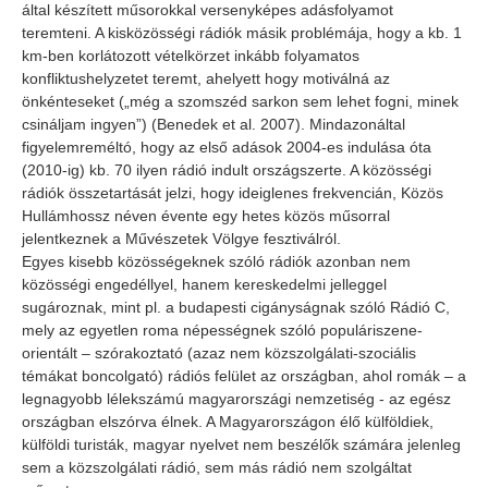
által készített műsorokkal versenyképes adásfolyamot
teremteni. A kisközösségi rádiók másik problémája, hogy a kb. 1
km-ben korlátozott vételkörzet inkább folyamatos
konfliktushelyzetet teremt, ahelyett hogy motiválná az
önkénteseket („még a szomszéd sarkon sem lehet fogni, minek
csináljam ingyen”) (Benedek et al. 2007). Mindazonáltal
figyelemreméltó, hogy az első adások 2004-es indulása óta
(2010-ig) kb. 70 ilyen rádió indult országszerte. A közösségi
rádiók összetartását jelzi, hogy ideiglenes frekvencián, Közös
Hullámhossz néven évente egy hetes közös műsorral
jelentkeznek a Művészetek Völgye fesztiválról.
Egyes kisebb közösségeknek szóló rádiók azonban nem
közösségi engedéllyel, hanem kereskedelmi jelleggel
sugároznak, mint pl. a budapesti cigányságnak szóló Rádió C,
mely az egyetlen roma népességnek szóló populáriszene-
orientált – szórakoztató (azaz nem közszolgálati-szociális
témákat boncolgató) rádiós felület az országban, ahol romák – a
legnagyobb lélekszámú magyarországi nemzetiség - az egész
országban elszórva élnek. A Magyarországon élő külföldiek,
külföldi turisták, magyar nyelvet nem beszélők számára jelenleg
sem a közszolgálati rádió, sem más rádió nem szolgáltat