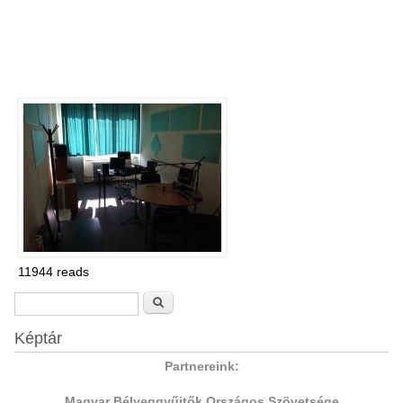
11944 reads
Search form
Search
Képtár
Partnereink:
Magyar Bélyeggyűjtők Országos Szövetsége