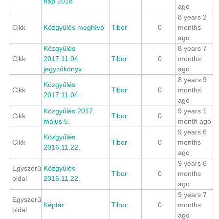
nap 2018
ago
8 years 2
Cikk
Közgyűlés meghívó
Tibor
0
months
ago
Közgyűlés
8 years 7
Cikk
2017.11.04
Tibor
0
months
jegyzőkönyv
ago
8 years 9
Közgyűlés
Cikk
Tibor
0
months
2017.11.04.
ago
Közgyűlés 2017.
9 years 1
Cikk
Tibor
0
május 5.
month ago
9 years 6
Közgyűlés
Cikk
Tibor
0
months
2016.11.22.
ago
9 years 6
Egyszerű
Közgyűlés
Tibor
0
months
oldal
2016.11.22.
ago
9 years 7
Egyszerű
Képtár
Tibor
0
months
oldal
ago