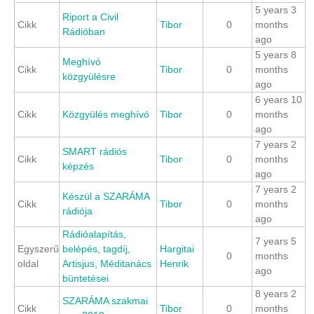
5 years 3
Riport a Civil
Cikk
Tibor
0
months
Rádióban
ago
5 years 8
Meghívó
Cikk
Tibor
0
months
közgyülésre
ago
6 years 10
Cikk
Közgyülés meghívó
Tibor
0
months
ago
7 years 2
SMART rádiós
Cikk
Tibor
0
months
képzés
ago
7 years 2
Készül a SZARÁMA
Cikk
Tibor
0
months
rádiója
ago
Rádióalapítás,
7 years 5
Egyszerű
belépés, tagdíj,
Hargitai
0
months
oldal
Artisjus, Méditanács
Henrik
ago
büntetései
8 years 2
SZARÁMA szakmai
Cikk
Tibor
0
months