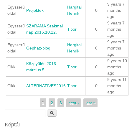
9 years 7
Egyszerű
Hargitai
Projektek
0
months
oldal
Henrik
ago
9 years 7
Egyszerű
SZARAMA Szakmai
Tibor
0
months
oldal
nap 2016.10.22.
ago
9 years 7
Egyszerű
Hargitai
Gépház-blog
0
months
oldal
Henrik
ago
9 years 10
Közgyűlés 2016.
Cikk
Tibor
0
months
március 5.
ago
9 years 11
Cikk
ALTERNATIVES2016
Tibor
0
months
ago
Pages
1
2
3
next ›
last »
Search form
Search
Képtár