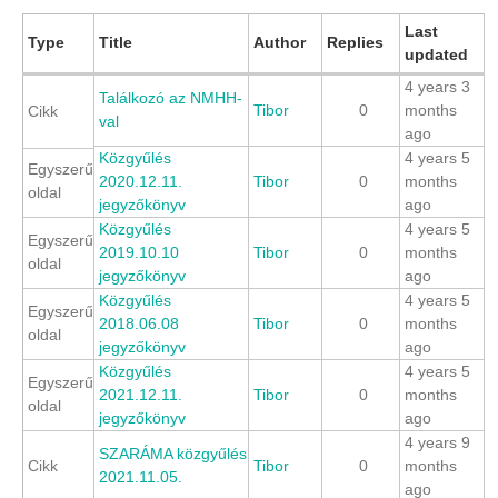
Last
Type
Title
Author
Replies
updated
4 years 3
Találkozó az NMHH-
Tibor
0
months
Cikk
val
ago
Közgyűlés
4 years 5
Egyszerű
2020.12.11.
Tibor
0
months
oldal
jegyzőkönyv
ago
Közgyűlés
4 years 5
Egyszerű
2019.10.10
Tibor
0
months
oldal
jegyzőkönyv
ago
Közgyűlés
4 years 5
Egyszerű
2018.06.08
Tibor
0
months
oldal
jegyzőkönyv
ago
Közgyűlés
4 years 5
Egyszerű
2021.12.11.
Tibor
0
months
oldal
jegyzőkönyv
ago
4 years 9
SZARÁMA közgyűlés
Cikk
Tibor
0
months
2021.11.05.
ago