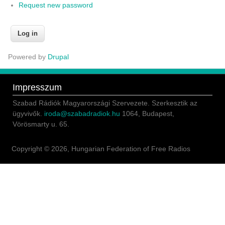
Request new password
Powered by
Drupal
Impresszum
Szabad Rádiók Magyarországi Szervezete. Szerkesztik az
ügyvivők.
iroda@szabadradiok.hu
1064, Budapest,
Vörösmarty u. 65.
Copyright © 2026, Hungarian Federation of Free Radios