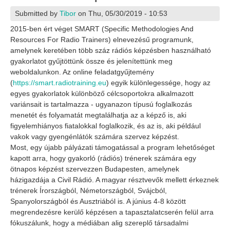
Submitted by
Tibor
on Thu, 05/30/2019 - 10:53
2015-ben ért véget SMART (Specific Methodologies And
Resources For Radio Trainers) elnevezésű programunk,
amelynek keretében több száz rádiós képzésben használható
gyakorlatot gyűjtöttünk össze és jelenítettünk meg
weboldalunkon. Az online feladatgyűjtemény
(
https://smart.radiotraining.eu
) egyik különlegessége, hogy az
egyes gyakorlatok különböző célcsoportokra alkalmazott
variánsait is tartalmazza - ugyanazon típusú foglalkozás
menetét és folyamatát megtalálhatja az a képző is, aki
figyelemhiányos fiatalokkal foglalkozik, és az is, aki például
vakok vagy gyengénlátók számára szervez képzést.
Most, egy újabb pályázati támogatással a program lehetőséget
kapott arra, hogy gyakorló (rádiós) trénerek számára egy
ötnapos képzést szervezzen Budapesten, amelynek
házigazdája a Civil Rádió. A magyar résztvevők mellett érkeznek
trénerek Írországból, Németországból, Svájcból,
Spanyolországból és Ausztriából is. A június 4-8 között
megrendezésre kerülő képzésen a tapasztalatcserén felül arra
fókuszálunk, hogy a médiában alig szereplő társadalmi