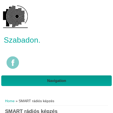
Szabadon.
Navigation
You are here
Home
» SMART rádiós képzés
SMART rádiós képzés