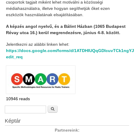
csoportok tagjait miként lehet motiválni a közösségi
médiahasználatra, illetve hogyan segíthetjük őket ezen
eszközök használatának elsajátításában.
A képzés angol nyelvű, és a Bálint Házban (1065 Budapest
Révay utca 16.) kerül megrendezésre, június 4-8. között.
Jelentkezni az alábbi linken lehet:
https://docs.google.com/forms/d/1ATDHIUQqGDIcuvTCk1ngY
edit_req
10946 reads
Search form
Search
Képtár
Partnereink: