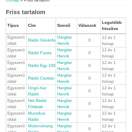
Címlap
» Friss tartalom
Friss tartalom
Legutóbb
Típus
Cím
Szerző
Válaszok
frissítve
Egyszerű
Hargitai
12 év 1
Rádió Gilvánfa
0
oldal
Henrik
hónap
Egyszerű
Hargitai
12 év 1
Rádió Füzes
0
oldal
Henrik
hónap
Egyszerű
Hargitai
12 év 1
Rádió Egy 100
0
oldal
Henrik
hónap
Egyszerű
Hargitai
12 év 1
Rádió Csobán
0
oldal
Henrik
hónap
Egyszerű
Origó-ház
Hargitai
12 év 1
0
oldal
Rádió
Henrik
hónap
Egyszerű
Net Rádió
Hargitai
12 év 1
0
oldal
Földeák
Henrik
hónap
Egyszerű
Muzsikus
Hargitai
12 év 1
0
oldal
Rádió
Henrik
hónap
Egyszerű
Motoroshang
Hargitai
12 év 1
0