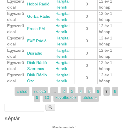
Egyszerű
Hargitai
12 év 1
Hobbi Rádió
0
oldal
Henrik
hónap
Egyszerű
Hargitai
12 év 1
Gorba Rádió
0
oldal
Henrik
hónap
Egyszerű
Hargitai
12 év 1
Fresh FM
0
oldal
Henrik
hónap
Egyszerű
Hargitai
12 év 1
EXE Rádió
0
oldal
Henrik
hónap
Egyszerű
Hargitai
12 év 1
Diórádió
0
oldal
Henrik
hónap
Egyszerű
Diák Rádió
Hargitai
12 év 1
0
oldal
Szerencs
Henrik
hónap
Egyszerű
Diák Rádió
Hargitai
12 év 1
0
oldal
Ózd
Henrik
hónap
Oldalak
« első
‹ előző
…
2
3
4
5
6
7
8
9
10
következő ›
utolsó »
Keresés űrlap
Keresés
Képtár
Partnereink: