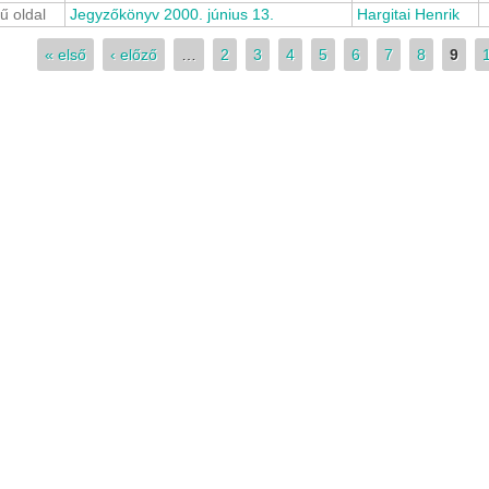
ű oldal
Jegyzőkönyv 2000. június 13.
Hargitai Henrik
lak
« első
‹ előző
…
2
3
4
5
6
7
8
9
lés 2021.11.05.
Riport a Civil Rádióban
Meghívó közgyülésre