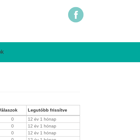
ók
Válaszok
Legutóbb frissítve
0
12 év 1 hónap
0
12 év 1 hónap
0
12 év 1 hónap
0
12 év 1 hónap