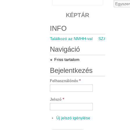
Egyszer
KÉPTÁR
Olda
INFO
Találkozó az NMHH-val
SZARÁMA közgyű
Navigáció
Friss tartalom
Bejelentkezés
Felhasználónév
*
Jelszó
*
Új jelszó igénylése