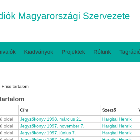
iók Magyarországi Szervezete
ivalók
Kiadványok
Projektek
Rólunk
Tagrádi
egi hely
 Friss tartalom
 tartalom
Cím
Szerző
ű oldal
Jegyzőkönyv 1998. március 21.
Hargitai Henrik
ű oldal
Jegyzőkönyv 1997. november 7.
Hargitai Henrik
ű oldal
Jegyzőkönyv 1997. június 7.
Hargitai Henrik
ű oldal
Jegyzőkönyv 1997. április 5.
Hargitai Henrik