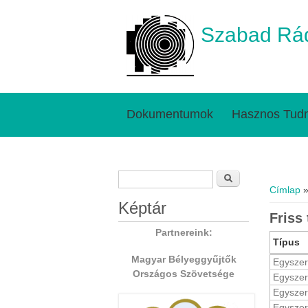
Szabad Rád
Dokumentumok
Hasznos Tudn
Keresés űrlap
Jelenl
Keresés
Címlap
»
Képtár
Friss
Partnereink:
Típus
Magyar Bélyeggyűjtők
Egyszer
Országos Szövetsége
Egyszer
Egyszer
Egyszer