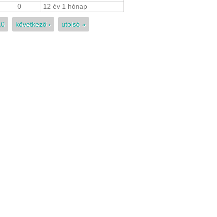
0
12 év 1 hónap
10
következő ›
utolsó »
Közgyülés meghívó
SMART rádiós képzés
Készül a SZARÁMA rád